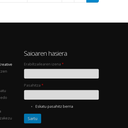
0
Saioaren hasiera
Erabiltzailearen izena
*
Creative
tzen
Pasahitza
*
natu
 edo
Eskatu pasahitz berria
a
ezakezu