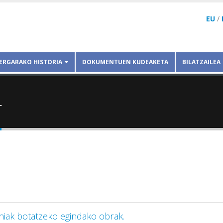
EU
/
ERGARAKO HISTORIA
DOKUMENTUEN KUDEAKETA
BILATZAILEA
r
iniak botatzeko egindako obrak.