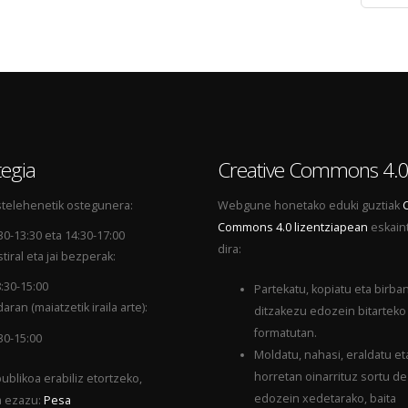
egia
Creative Commons 4.
telehenetik ostegunera:
Webgune honetako eduki guztiak
Commons 4.0 lizentziapean
eskain
30-13:30 eta 14:30-17:00
dira:
tiral eta jai bezperak:
:30-15:00
Partekatu, kopiatu eta birba
aran (maiatzetik iraila arte):
ditzakezu edozein bitarteko
formatutan.
30-15:00
Moldatu, nahasi, eraldatu et
horretan oinarrituz sortu d
ublikoa erabiliz etortzeko,
edozein xedetarako, baita
a ezazu:
Pesa