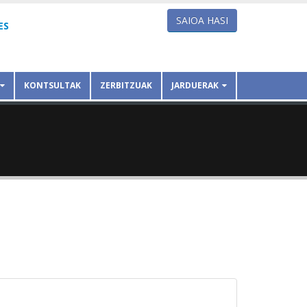
SAIOA HASI
ES
KONTSULTAK
ZERBITZUAK
JARDUERAK