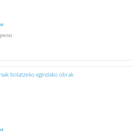
ma
pieza)
iniak botatzeko egindako obrak.
ma