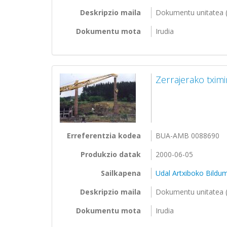
Deskripzio maila
Dokumentu unitatea (
Dokumentu mota
Irudia
Zerrajerako txim
Erreferentzia kodea
BUA-AMB 0088690
Produkzio datak
2000-06-05
Sailkapena
Udal Artxiboko Bildu
Deskripzio maila
Dokumentu unitatea (
Dokumentu mota
Irudia