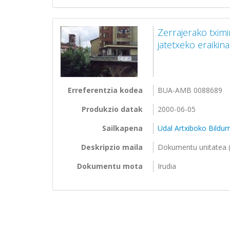
Zerrajerako txim
jatetxeko eraikina
Erreferentzia kodea
BUA-AMB 0088689
Produkzio datak
2000-06-05
Sailkapena
Udal Artxiboko Bildu
Deskripzio maila
Dokumentu unitatea (
Dokumentu mota
Irudia
Orriak