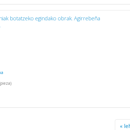
iniak botatzeko egindako obrak. Agirrebeña
.
ma
pieza)
« l