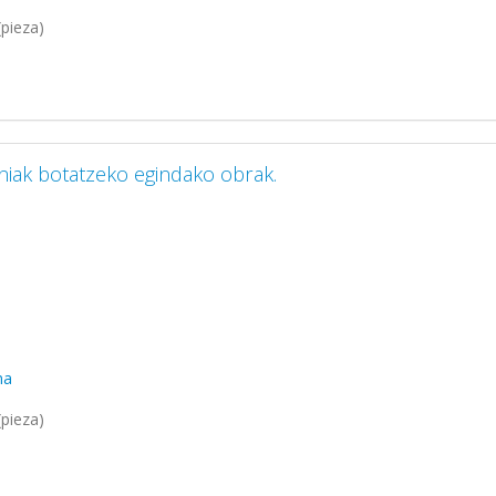
pieza)
iniak botatzeko egindako obrak.
ma
pieza)