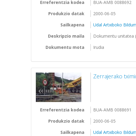
Erreferentzia kodea
BUA-AMB 0088692
Produkzio datak
2000-06-05
Sailkapena
Udal Artxiboko Bildu
Deskripzio maila
Dokumentu unitatea (
Dokumentu mota
Irudia
Zerrajerako txim
Erreferentzia kodea
BUA-AMB 0088691
Produkzio datak
2000-06-05
Sailkapena
Udal Artxiboko Bildu