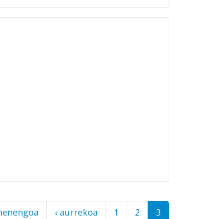
ehenengoa
‹ aurrekoa
1
2
3