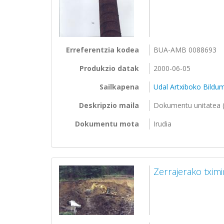
Erreferentzia kodea
BUA-AMB 0088693
Produkzio datak
2000-06-05
Sailkapena
Udal Artxiboko Bildu
Deskripzio maila
Dokumentu unitatea (
Dokumentu mota
Irudia
Zerrajerako txim