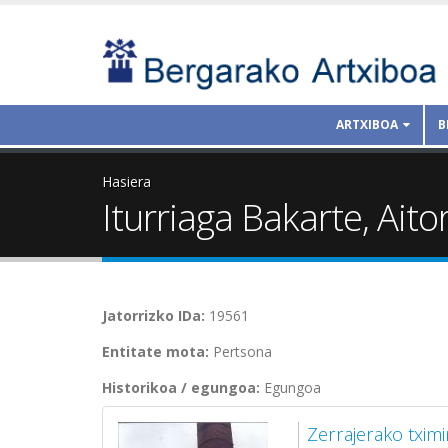
ARTXIBOA
B
Hasiera
Iturriaga Bakarte, Aito
Jatorrizko IDa:
19561
Entitate mota:
Pertsona
Historikoa / egungoa:
Egungoa
Zerrajerako txim