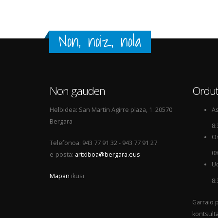
Non, noiz, nola
Non gauden
Ordut
Helbidea: San Martin Agirre plaza, 1. 20570
As
Bergara
8:
Os
Telefonoa: 943 77 91 32 - 943 77 91 27
08
e-posta:
artxiboa@bergara.eus
Ud
Mapan
ikusi
8:
Garraio p
kontsult