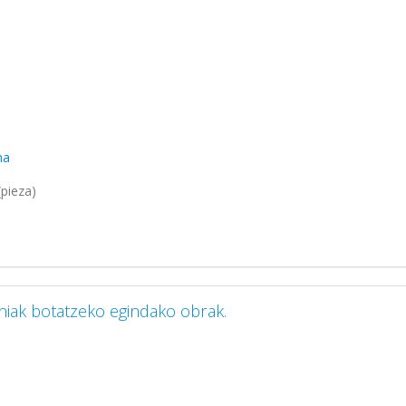
ma
pieza)
iniak botatzeko egindako obrak.