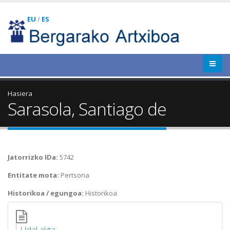
EU
/
ES
Hasiera
Sarasola, Santiago de
Jatorrizko IDa:
5742
Entitate mota:
Pertsona
Historikoa / egungoa:
Historikoa
Udal akta