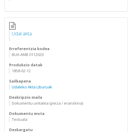
Udal akta
Erreferentzia kodea
BUA-AMB 0112020
Produkzio datak
1858-02-12
Sailkapena
Udaleko Akta Liburuak
Deskripzio maila
Dokumentu unitatea (pieza / eranskina)
Dokumentu mota
Testuala
Deskargatu