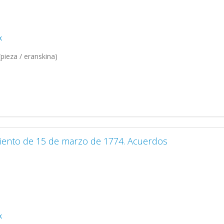
k
pieza / eranskina)
miento de 15 de marzo de 1774. Acuerdos
k