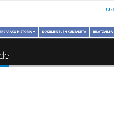
EU
/
ERGARAKO HISTORIA
DOKUMENTUEN KUDEAKETA
BILATZAILEA
 de