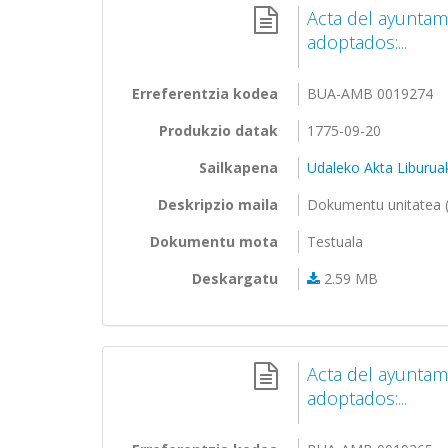
Acta del ayuntam
adoptados:...
Erreferentzia kodea
BUA-AMB 0019274
Produkzio datak
1775-09-20
Sailkapena
Udaleko Akta Liburua
Deskripzio maila
Dokumentu unitatea (
Dokumentu mota
Testuala
Deskargatu
2.59 MB
Acta del ayuntam
adoptados:...