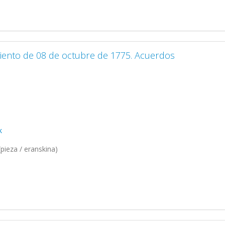
iento de 08 de octubre de 1775. Acuerdos
k
pieza / eranskina)