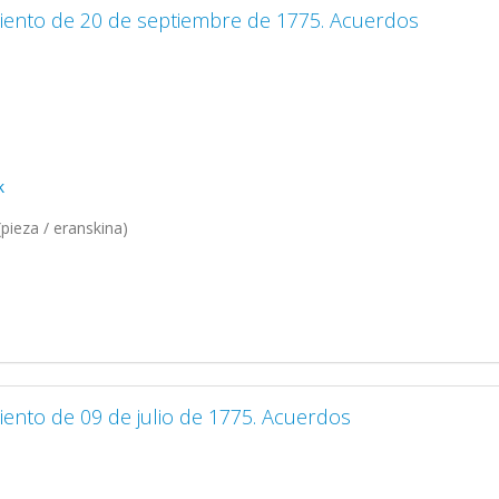
iento de 20 de septiembre de 1775. Acuerdos
k
pieza / eranskina)
iento de 09 de julio de 1775. Acuerdos