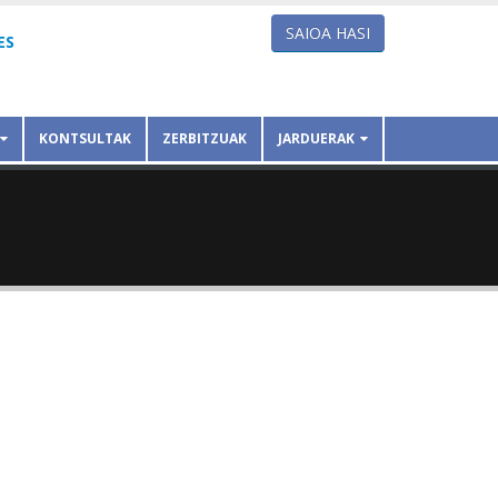
SAIOA HASI
ES
KONTSULTAK
ZERBITZUAK
JARDUERAK