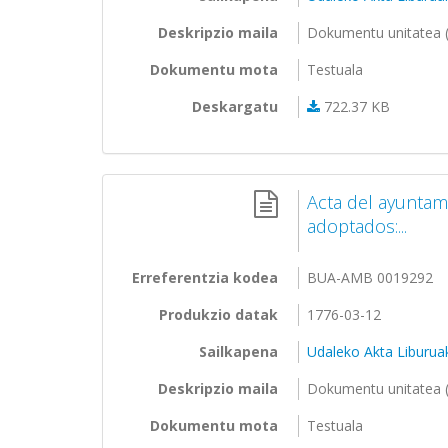
Deskripzio maila
Dokumentu unitatea (
Dokumentu mota
Testuala
Deskargatu
722.37 KB
Acta del ayunta
adoptados:...
Erreferentzia kodea
BUA-AMB 0019292
Produkzio datak
1776-03-12
Sailkapena
Udaleko Akta Liburua
Deskripzio maila
Dokumentu unitatea (
Dokumentu mota
Testuala