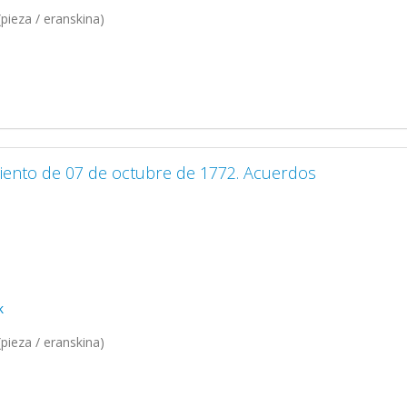
pieza / eranskina)
iento de 07 de octubre de 1772. Acuerdos
k
pieza / eranskina)