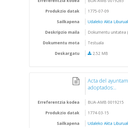
Erreferentzia kodea
BUA-AMB 0019265
Produkzio datak
1775-07-09
Sailkapena
Udaleko Akta Liburua
Deskripzio maila
Dokumentu unitatea (
Dokumentu mota
Testuala
Deskargatu
2.52 MB
Acta del ayunta
adoptados:...
Erreferentzia kodea
BUA-AMB 0019215
Produkzio datak
1774-03-15
Sailkapena
Udaleko Akta Liburua