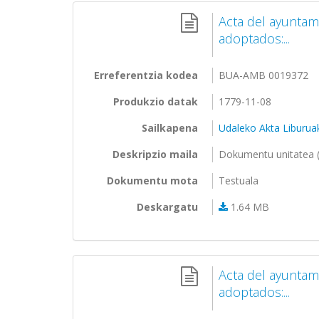
Acta del ayunta
adoptados:...
Erreferentzia kodea
BUA-AMB 0019372
Produkzio datak
1779-11-08
Sailkapena
Udaleko Akta Liburua
Deskripzio maila
Dokumentu unitatea (
Dokumentu mota
Testuala
Deskargatu
1.64 MB
Acta del ayuntam
adoptados:...