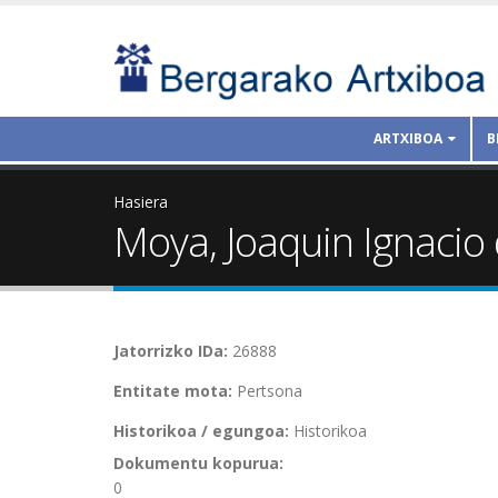
ARTXIBOA
B
Hasiera
Moya, Joaquin Ignacio
Jatorrizko IDa:
26888
Entitate mota:
Pertsona
Historikoa / egungoa:
Historikoa
Dokumentu kopurua:
0