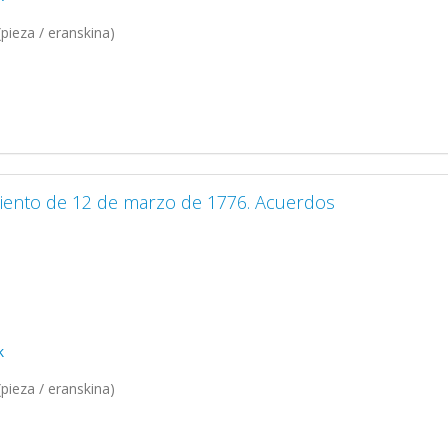
pieza / eranskina)
miento de 12 de marzo de 1776. Acuerdos
k
pieza / eranskina)