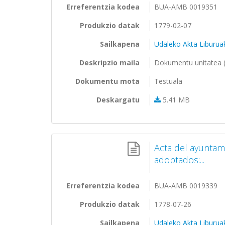
Erreferentzia kodea
BUA-AMB 0019351
Produkzio datak
1779-02-07
Sailkapena
Udaleko Akta Liburua
Deskripzio maila
Dokumentu unitatea (
Dokumentu mota
Testuala
Deskargatu
5.41 MB
Acta del ayuntam
adoptados:...
Erreferentzia kodea
BUA-AMB 0019339
Produkzio datak
1778-07-26
Sailkapena
Udaleko Akta Liburua