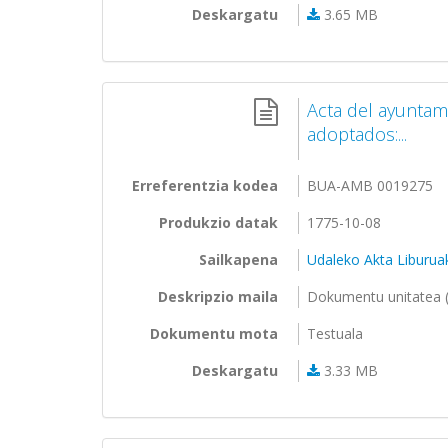
Deskargatu
3.65 MB
Acta del ayuntam
adoptados:...
Erreferentzia kodea
BUA-AMB 0019275
Produkzio datak
1775-10-08
Sailkapena
Udaleko Akta Liburua
Deskripzio maila
Dokumentu unitatea (
Dokumentu mota
Testuala
Deskargatu
3.33 MB