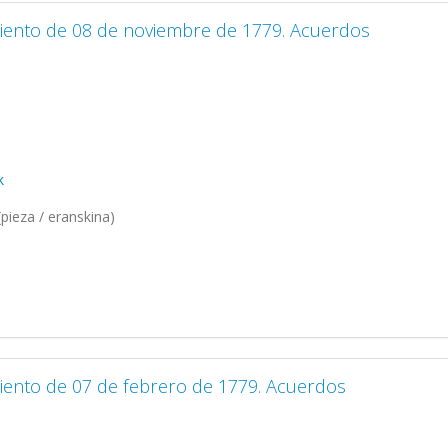
miento de 08 de noviembre de 1779. Acuerdos
k
pieza / eranskina)
iento de 07 de febrero de 1779. Acuerdos