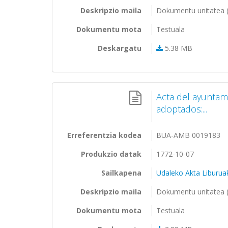
Deskripzio maila
Dokumentu unitatea (
Dokumentu mota
Testuala
Deskargatu
5.38 MB
Acta del ayuntam
adoptados:...
Erreferentzia kodea
BUA-AMB 0019183
Produkzio datak
1772-10-07
Sailkapena
Udaleko Akta Liburua
Deskripzio maila
Dokumentu unitatea (
Dokumentu mota
Testuala