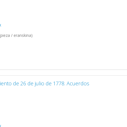
k
pieza / eranskina)
iento de 26 de julio de 1778. Acuerdos
k