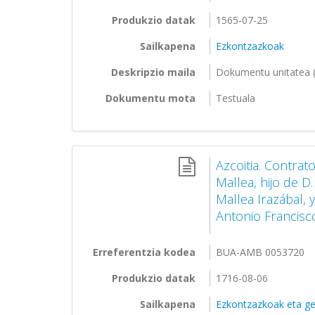
Produkzio datak
1565-07-25
Sailkapena
Ezkontzazkoak
Deskripzio maila
Dokumentu unitatea (
Dokumentu mota
Testuala
Azcoitia. Contrat
Mallea, hijo de D
Mallea Irazábal, y
Antonio Francisco
Erreferentzia kodea
BUA-AMB 0053720
Produkzio datak
1716-08-06
Sailkapena
Ezkontzazkoak eta ge