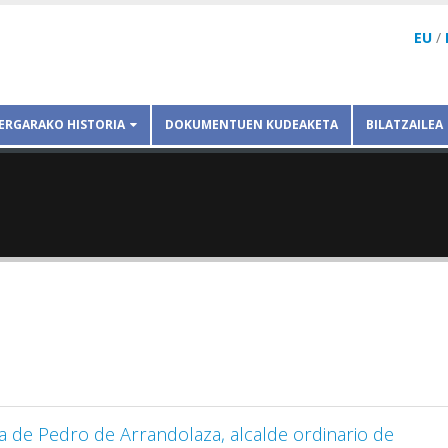
EU
/
ERGARAKO HISTORIA
DOKUMENTUEN KUDEAKETA
BILATZAILEA
ia de Pedro de Arrandolaza, alcalde ordinario de