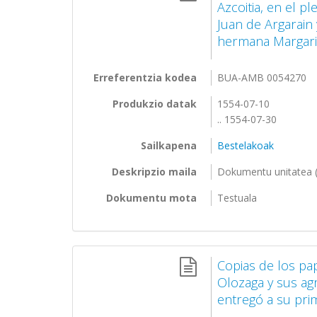
Azcoitia, en el p
Juan de Argarain
hermana Margarit
Erreferentzia kodea
BUA-AMB 0054270
Produkzio datak
1554-07-10
.. 1554-07-30
Sailkapena
Bestelakoak
Deskripzio maila
Dokumentu unitatea (
Dokumentu mota
Testuala
Copias de los pa
Olozaga y sus ag
entregó a su pri