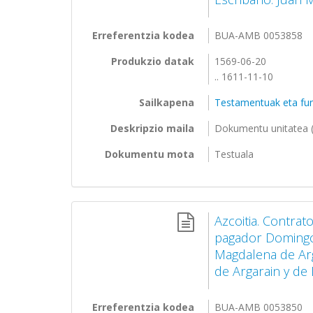
Erreferentzia kodea
BUA-AMB 0053858
Produkzio datak
1569-06-20
.. 1611-11-10
Sailkapena
Testamentuak eta fu
Deskripzio maila
Dokumentu unitatea (
Dokumentu mota
Testuala
Azcoitia. Contrat
pagador Domingo 
Magdalena de Arg
de Argarain y de D
Erreferentzia kodea
BUA-AMB 0053850