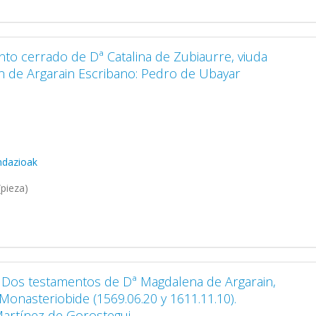
nto cerrado de Dª Catalina de Zubiaurre, viuda
n de Argarain Escribano: Pedro de Ubayar
ndazioak
pieza)
a. Dos testamentos de Dª Magdalena de Argarain,
Monasteriobide (1569.06.20 y 1611.11.10).
Martínez de Gorostegui