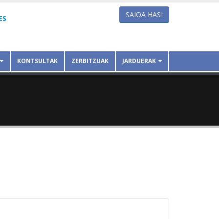
SAIOA HASI
ES
KONTSULTAK
ZERBITZUAK
JARDUERAK