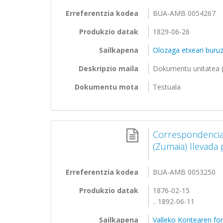
Erreferentzia kodea
BUA-AMB 0054267
Produkzio datak
1829-06-26
Sailkapena
Olozaga etxeari bur
Deskripzio maila
Dokumentu unitatea (
Dokumentu mota
Testuala
Correspondencia 
(Zumaia) llevada
Erreferentzia kodea
BUA-AMB 0053250
Produkzio datak
1876-02-15
.. 1892-06-11
Sailkapena
Valleko Kontearen f