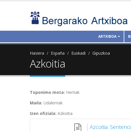
ARTXIBOA
B
Hasiera
España
Euskadi
Gipuzkoa
Azkoitia
Toponimo mota:
Herriak
Maila:
Udalerriak
Izen ofiziala:
Azkoitia
Azcoitia. Sentenc