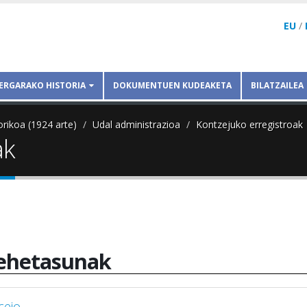
EU
/
ERGARAKO HISTORIA
DOKUMENTUEN KUDEAKETA
BILATZAILEA
orikoa (1924 arte)
Udal administrazioa
Kontzejuko erregistroak
ak
ehetasunak
cejo