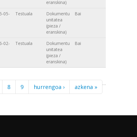
eranskina)
5-05-
Testuala
Dokumentu
Bai
unitatea
(pieza /
eranskina)
6-02-
Testuala
Dokumentu
Bai
unitatea
(pieza /
eranskina)
…
8
9
hurrengoa ›
azkena »