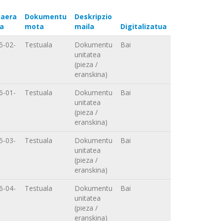
aera
Dokumentu
Deskripzio
a
mota
maila
Digitalizatua
5-02-
Testuala
Dokumentu
Bai
unitatea
(pieza /
eranskina)
6-01-
Testuala
Dokumentu
Bai
unitatea
(pieza /
eranskina)
5-03-
Testuala
Dokumentu
Bai
unitatea
(pieza /
eranskina)
6-04-
Testuala
Dokumentu
Bai
unitatea
(pieza /
eranskina)