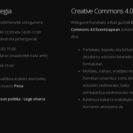
egia
Creative Commons 4.
telehenetik ostegunera:
Webgune honetako eduki guztiak
Commons 4.0 lizentziapean
eskain
30-13:30 eta 14:30-17:00
dira:
tiral eta jai bezperak:
:30-15:00
Partekatu, kopiatu eta birba
aran (maiatzetik iraila arte):
ditzakezu edozein bitarteko
formatutan.
30-15:00
Moldatu, nahasi, eraldatu et
horretan oinarrituz sortu d
ublikoa erabiliz etortzeko,
edozein xedetarako, baita
a ezazu:
Pesa
merkataritza-xedeetarako er
sun politika
/
Lege oharra
Baldintza bakarra erabilitako
iturriaren aitorpena da.