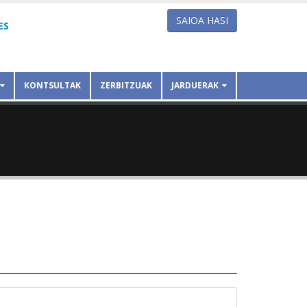
SAIOA HASI
ES
KONTSULTAK
ZERBITZUAK
JARDUERAK