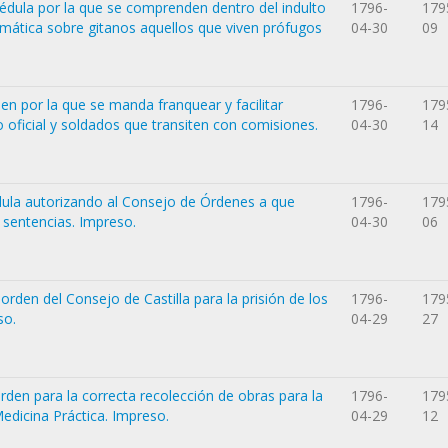
cédula por la que se comprenden dentro del indulto
1796-
179
mática sobre gitanos aquellos que viven prófugos
04-30
09
den por la que se manda franquear y facilitar
1796-
179
 oficial y soldados que transiten con comisiones.
04-30
14
édula autorizando al Consejo de Órdenes a que
1796-
179
s sentencias. Impreso.
04-30
06
orden del Consejo de Castilla para la prisión de los
1796-
179
so.
04-29
27
orden para la correcta recolección de obras para la
1796-
179
Medicina Práctica. Impreso.
04-29
12