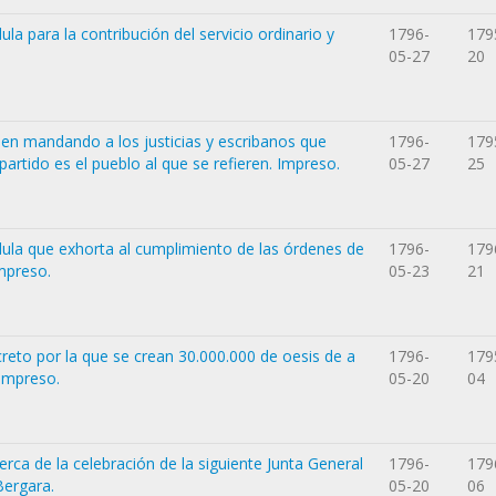
ula para la contribución del servicio ordinario y
1796-
179
05-27
20
rden mandando a los justicias y escribanos que
1796-
179
artido es el pueblo al que se refieren. Impreso.
05-27
25
édula que exhorta al cumplimiento de las órdenes de
1796-
179
Impreso.
05-23
21
creto por la que se crean 30.000.000 de oesis de a
1796-
179
 Impreso.
05-20
04
cerca de la celebración de la siguiente Junta General
1796-
179
Bergara.
05-20
06