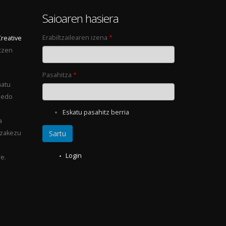
0
Saioaren hasiera
Erabiltzailearen izena
*
Creative
tzen
Pasahitza
*
natu
 edo
Eskatu pasahitz berria
a
ezakezu
Login
e.