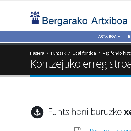
ARTXIBOA
B
Hasiera
Funtsak
Udal fondoa
Azpifondo hist
Kontzejuko erregistro
Funts honi buruzko
x
Registros de con