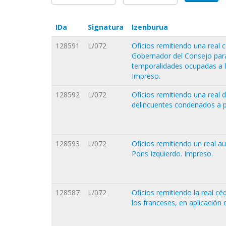
IDa
Signatura
Izenburua
128591
L/072
Oficios remitiendo una real
Gobernador del Consejo para 
temporalidades ocupadas a l
Impreso.
128592
L/072
Oficios remitiendo una real 
delincuentes condenados a p
128593
L/072
Oficios remitiendo un real a
Pons Izquierdo. Impreso.
128587
L/072
Oficios remitiendo la real cé
los franceses, en aplicación 