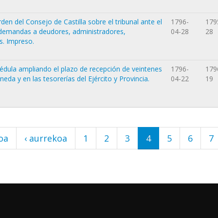
rden del Consejo de Castilla sobre el tribunal ante el
1796-
179
 demandas a deudores, administradores,
04-28
28
s. Impreso.
cédula ampliando el plazo de recepción de veintenes
1796-
179
eda y en las tesorerías del Ejército y Provincia.
04-22
19
oa
‹ aurrekoa
1
2
3
4
5
6
7