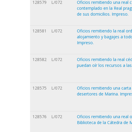
128579
L/072
Oficios remitiendo una real 
contemplado en la Real prag
de sus domicilios. Impreso.
128581
L/072
Oficios remitiendo la real or
alojamiento y bagajes a todo
Impreso.
128582
L/072
Oficios remitiendo la real c
puedan oír los recursos a la
128575
L/072
Oficios remitiendo una carta 
desertores de Marina. Impre
128576
L/072
Oficios remitiendo una real 
Biblioteca de la Cátedra de 