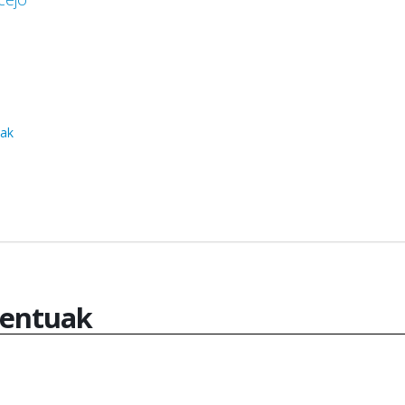
oak
entuak