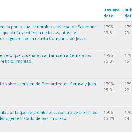
Hasiera
Buk
data
dat
 cédula por la que se nombra al obispo de Salamanca
1796-
179
que dirija y entienda de los asuntos de
05-31
25
os regulares de la extinta Compañía de Jesús.
decreto que ordena enviar también a Ceuta a los
1796-
179
residio. Impreso.
05-31
15
uto sobre la prisión de Bernardino de Garasa y Juan
1796-
179
05-31
22
dula por la que se prohibe el secuestro de bienes de
1796-
179
del vigente tratado de paz. Impreso.
05-29
04