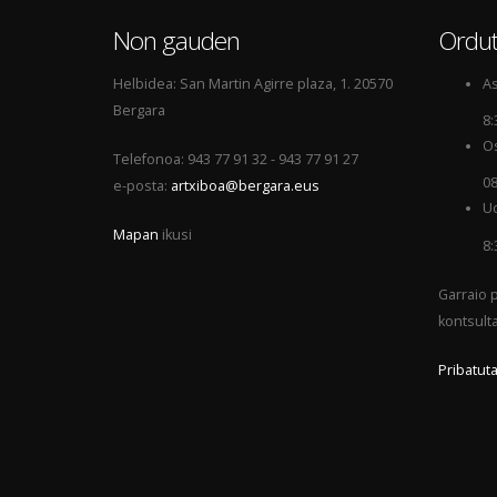
Non gauden
Ordut
Helbidea: San Martin Agirre plaza, 1. 20570
As
Bergara
8:
Os
Telefonoa: 943 77 91 32 - 943 77 91 27
08
e-posta:
artxiboa@bergara.eus
Ud
Mapan
ikusi
8:
Garraio p
kontsult
Pribatuta