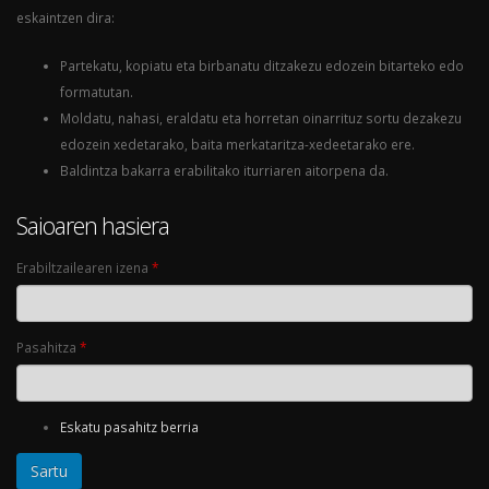
eskaintzen dira:
Partekatu, kopiatu eta birbanatu ditzakezu edozein bitarteko edo
formatutan.
Moldatu, nahasi, eraldatu eta horretan oinarrituz sortu dezakezu
edozein xedetarako, baita merkataritza-xedeetarako ere.
Baldintza bakarra erabilitako iturriaren aitorpena da.
Saioaren hasiera
Erabiltzailearen izena
*
Pasahitza
*
Eskatu pasahitz berria