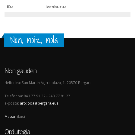
IDa
Izenburua
Non, noiz, nola
Non gauden
Helbidea: San Martin Agirre plaza, 1. 20570 Bergara
Telefonoa: 943 77 91 32 - 943 77 91 27
e-posta:
artxiboa@bergara.eus
Mapan
ikusi
Ordutegia