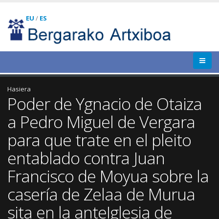
EU
/
ES
Hasiera
Poder de Ygnacio de Otaiza
a Pedro Miguel de Vergara
para que trate en el pleito
entablado contra Juan
Francisco de Moyua sobre la
casería de Zelaa de Murua
sita en la anteIglesia de