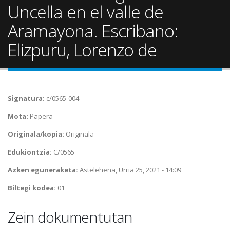
Uncella en el valle de
Aramayona. Escribano:
Elizpuru, Lorenzo de
Signatura:
c/0565-004
Mota:
Papera
Originala/kopia:
Originala
Edukiontzia:
C/0565
Azken eguneraketa:
Astelehena, Urria 25, 2021 - 14:09
Biltegi kodea:
01
Zein dokumentutan