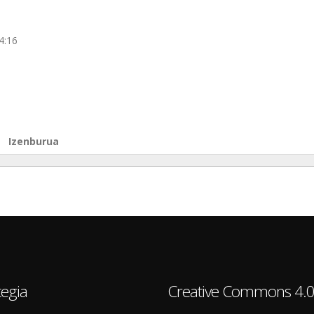
4:16
Izenburua
egia
Creative Commons 4.