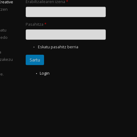
Erabiltzailearen izena
*
Creative
tzen
Pasahitza
*
natu
 edo
Eskatu pasahitz berria
a
ezakezu
Login
e.