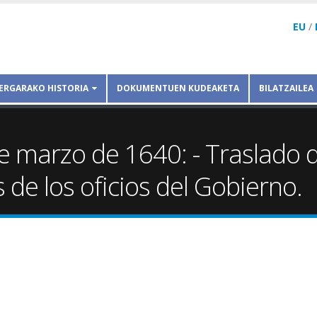
EU
/
ERGARAKO HISTORIA
DOKUMENTUEN KUDEAKETA
BILATZAILEA
 marzo de 1640: - Traslado 
 de los oficios del Gobierno.