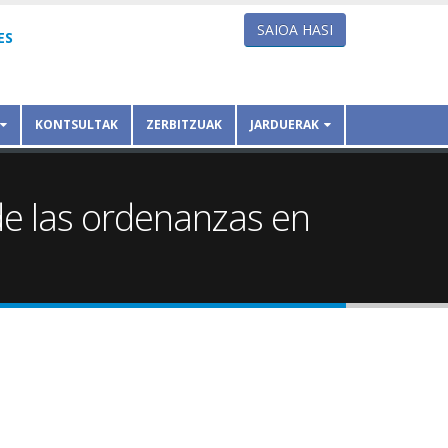
SAIOA HASI
ES
KONTSULTAK
ZERBITZUAK
JARDUERAK
de las ordenanzas en