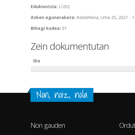
Edukiontzia:
L/202
Azken eguneraketa:
Astelehena, Urria 25, 2021 - 1
Biltegi kodea:
01
Zein dokumentutan
IDa
Non, noiz, nola
Non gauden
Ordut