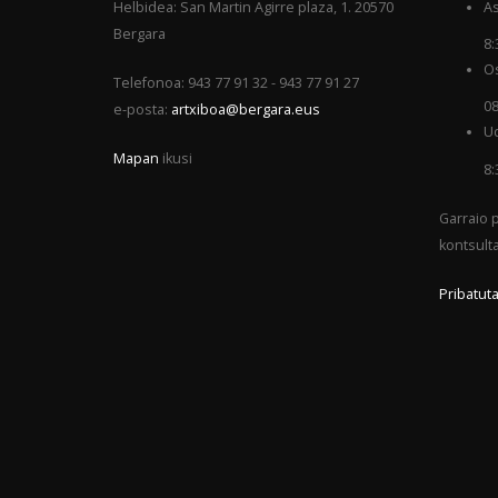
Helbidea: San Martin Agirre plaza, 1. 20570
As
Bergara
8:
Os
Telefonoa: 943 77 91 32 - 943 77 91 27
08
e-posta:
artxiboa@bergara.eus
Ud
Mapan
ikusi
8:
Garraio p
kontsult
Pribatuta