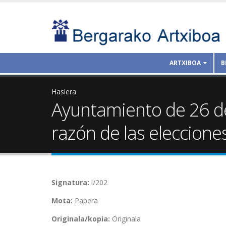
ARTXIBOA
B
Hasiera
Ayuntamiento de 26 de
razón de las elecciones
Signatura:
l/202
Mota:
Papera
Originala/kopia:
Originala