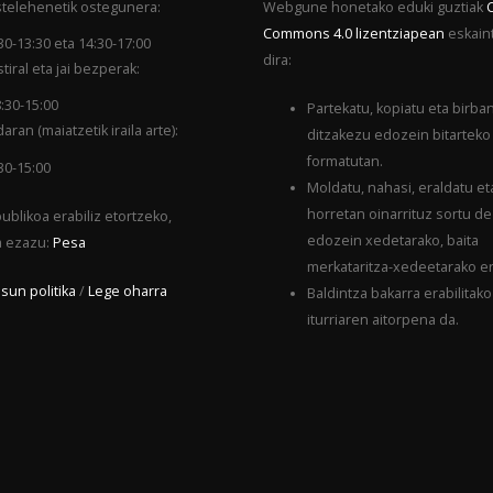
telehenetik ostegunera:
Webgune honetako eduki guztiak
Commons 4.0 lizentziapean
eskain
30-13:30 eta 14:30-17:00
dira:
tiral eta jai bezperak:
:30-15:00
Partekatu, kopiatu eta birba
aran (maiatzetik iraila arte):
ditzakezu edozein bitarteko
formatutan.
30-15:00
Moldatu, nahasi, eraldatu et
horretan oinarrituz sortu d
ublikoa erabiliz etortzeko,
edozein xedetarako, baita
a ezazu:
Pesa
merkataritza-xedeetarako er
sun politika
/
Lege oharra
Baldintza bakarra erabilitako
iturriaren aitorpena da.