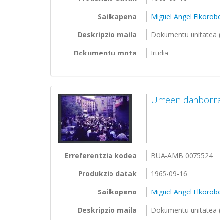
Sailkapena
Miguel Angel Elkorobe
Deskripzio maila
Dokumentu unitatea (
Dokumentu mota
Irudia
Umeen danborrad
Erreferentzia kodea
BUA-AMB 0075524
Produkzio datak
1965-09-16
Sailkapena
Miguel Angel Elkorobe
Deskripzio maila
Dokumentu unitatea (