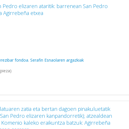
n Pedro elizaren ataritik: barrenean San Pedro
ta Agirrebeña etxea
rezibar fondoa. Serafin Esnaolaren argazkiak
pieza)
latuaren zatia eta bertan dagoen pinakuluetatik
ta (San Pedro elizaren kanpandorretik); atzealdean
a Komenio kaleko eraikuntza batzuk: Agirrebeña