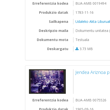
Erreferentzia kodea
BUA-AMB 0019494
Produkzio datak
1783-11-16
Sailkapena
Udaleko Akta Liburua
Deskripzio maila
Dokumentu unitatea (
Dokumentu mota
Testuala
Deskargatu
3.73 MB
Jendea Ariznoa p
Erreferentzia kodea
BUA-AMB 0075526
Produkzio datak
1965-09-16