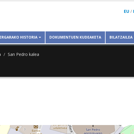
EU
/
ERGARAKO HISTORIA
DOKUMENTUEN KUDEAKETA
BILATZAILEA
a
San Pedro kalea