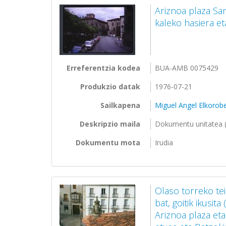
Ariznoa plaza Sa
kaleko hasiera e
Erreferentzia kodea
BUA-AMB 0075429
Produkzio datak
1976-07-21
Sailkapena
Miguel Angel Elkorobe
Deskripzio maila
Dokumentu unitatea (
Dokumentu mota
Irudia
Olaso torreko tei
bat, goitik ikusi
Ariznoa plaza et