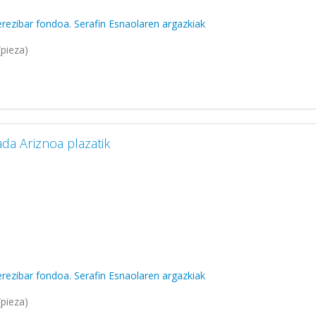
rezibar fondoa. Serafin Esnaolaren argazkiak
pieza)
a Ariznoa plazatik
rezibar fondoa. Serafin Esnaolaren argazkiak
pieza)