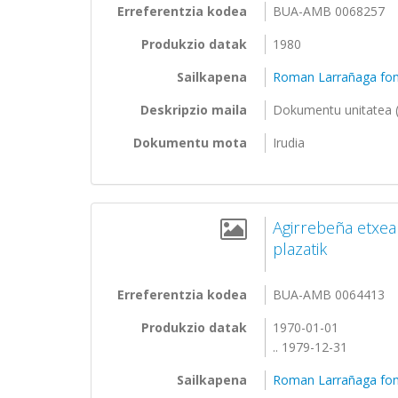
Erreferentzia kodea
BUA-AMB 0068257
Produkzio datak
1980
Sailkapena
Roman Larrañaga fo
Deskripzio maila
Dokumentu unitatea (
Dokumentu mota
Irudia
Agirrebeña etxea
plazatik
Erreferentzia kodea
BUA-AMB 0064413
Produkzio datak
1970-01-01
.. 1979-12-31
Sailkapena
Roman Larrañaga fo