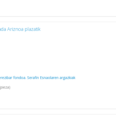
a Ariznoa plazatik
rezibar fondoa. Serafin Esnaolaren argazkiak
pieza)