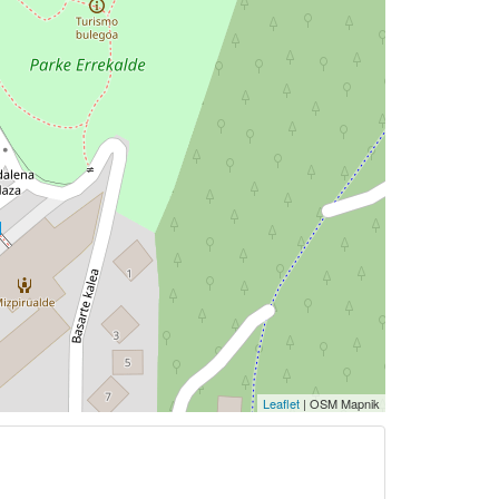
Leaflet
| OSM Mapnik