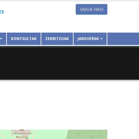
SAIOA HASI
ES
KONTSULTAK
ZERBITZUAK
JARDUERAK