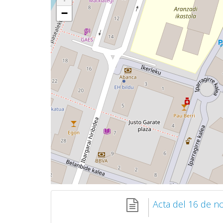
−
Acta del 16 de n