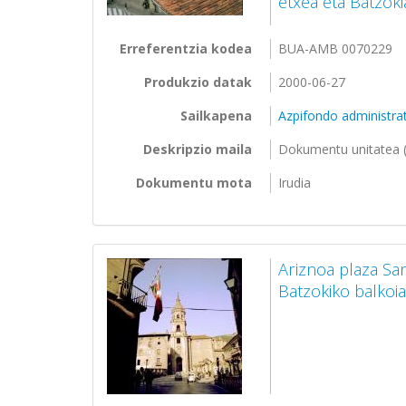
etxea eta Batzok
Erreferentzia kodea
BUA-AMB 0070229
Produkzio datak
2000-06-27
Sailkapena
Azpifondo administra
Deskripzio maila
Dokumentu unitatea (
Dokumentu mota
Irudia
Ariznoa plaza Sa
Batzokiko balkoi