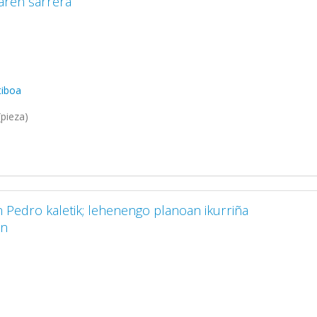
iaren sarrera
tiboa
pieza)
n Pedro kaletik; lehenengo planoan ikurriña
an