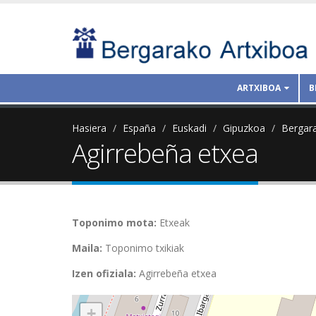
ARTXIBOA
B
Hasiera
España
Euskadi
Gipuzkoa
Bergar
Agirrebeña etxea
Toponimo mota:
Etxeak
Maila:
Toponimo txikiak
Izen ofiziala:
Agirrebeña etxea
+