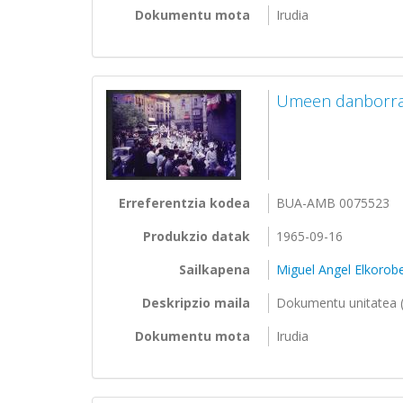
Dokumentu mota
Irudia
Umeen danborrad
Erreferentzia kodea
BUA-AMB 0075523
Produkzio datak
1965-09-16
Sailkapena
Miguel Angel Elkorobe
Deskripzio maila
Dokumentu unitatea (
Dokumentu mota
Irudia