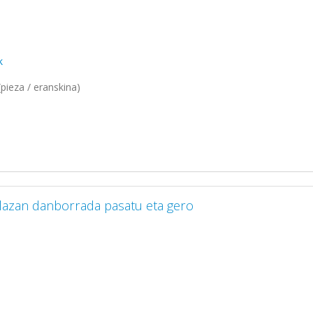
k
pieza / eranskina)
lazan danborrada pasatu eta gero