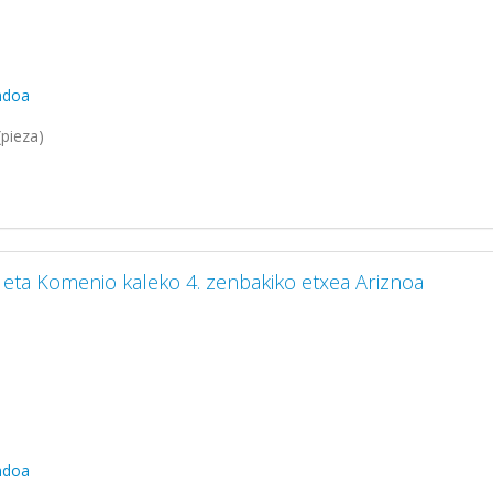
ndoa
pieza)
 eta Komenio kaleko 4. zenbakiko etxea Ariznoa
ndoa