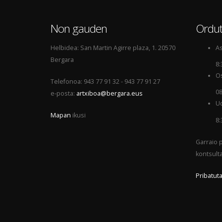
Non gauden
Ordut
Helbidea: San Martin Agirre plaza, 1. 20570
As
Bergara
8:
Os
Telefonoa: 943 77 91 32 - 943 77 91 27
08
e-posta:
artxiboa@bergara.eus
Ud
Mapan
ikusi
8:
Garraio p
kontsult
Pribatuta