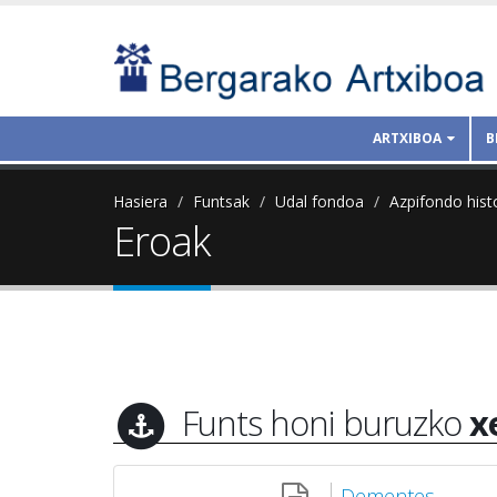
ARTXIBOA
B
Hasiera
Funtsak
Udal fondoa
Azpifondo hist
Eroak
Funts honi buruzko
x
Dementes