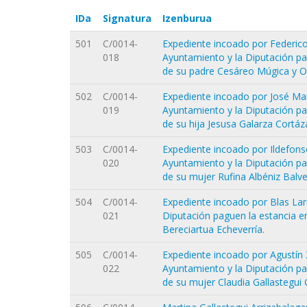
IDa
Signatura
Izenburua
501
C/0014-
Expediente incoado por Federic
018
Ayuntamiento y la Diputación p
de su padre Cesáreo Múgica y Ol
502
C/0014-
Expediente incoado por José Mar
019
Ayuntamiento y la Diputación p
de su hija Jesusa Galarza Cortáz
503
C/0014-
Expediente incoado por Ildefons
020
Ayuntamiento y la Diputación p
de su mujer Rufina Albéniz Balv
504
C/0014-
Expediente incoado por Blas Larr
021
Diputación paguen la estancia 
Bereciartua Echeverría.
505
C/0014-
Expediente incoado por Agustín Z
022
Ayuntamiento y la Diputación p
de su mujer Claudia Gallastegui