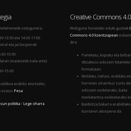
egia
Creative Commons 4.
telehenetik ostegunera:
Webgune honetako eduki guztiak
Commons 4.0 lizentziapean
eskain
30-13:30 eta 14:30-17:00
dira:
tiral eta jai bezperak:
:30-15:00
Partekatu, kopiatu eta birba
aran (maiatzetik iraila arte):
ditzakezu edozein bitarteko
formatutan.
30-15:00
Moldatu, nahasi, eraldatu et
horretan oinarrituz sortu d
ublikoa erabiliz etortzeko,
edozein xedetarako, baita
a ezazu:
Pesa
merkataritza-xedeetarako er
sun politika
/
Lege oharra
Baldintza bakarra erabilitako
iturriaren aitorpena da.