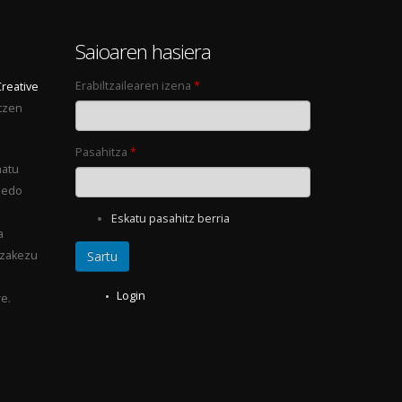
0
Saioaren hasiera
Erabiltzailearen izena
*
Creative
tzen
Pasahitza
*
natu
 edo
Eskatu pasahitz berria
a
ezakezu
Login
e.