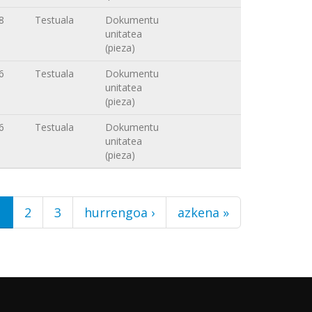
8
Testuala
Dokumentu
unitatea
(pieza)
6
Testuala
Dokumentu
unitatea
(pieza)
6
Testuala
Dokumentu
unitatea
(pieza)
1
2
3
hurrengoa ›
azkena »