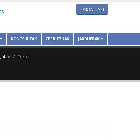
SAIOA HASI
ES
KONTSULTAK
ZERBITZUAK
JARDUERAK
intza
Eroak