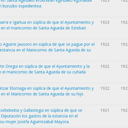
garen Santa Agedako eroetxean egindako egonaldia
1923
192
ri buruzko espedientea.
ñarra e Igartua en súplica de que el Ayuntamiento y
1923
192
ia en el manicomio de Santa Agueda de Esteban
Aguirre Jausoro en súplica de que se pague por el
1922
192
 estancia en el Manicomio de Santa Agueda de su
te Oregui en súplica de que el Ayuntamiento y la
1922
192
en el manicomio de Santa Agueda de su cuñada
rizar Elorriaga en súplica de que el Ayuntamiento y
1922
192
a en el Manicomio de Santa Agueda de su hijo
orbebeitia y Gallastegui en súplica de que se
1921
192
Diputación los gastos de la estancia en el
u mujer Josefa Aguirrezabal Mayora.