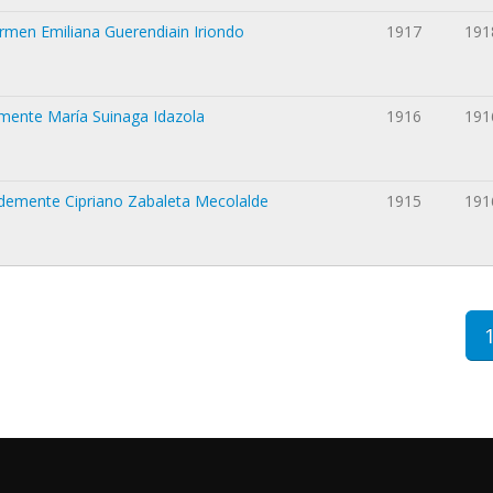
rmen Emiliana Guerendiain Iriondo
1917
191
emente María Suinaga Idazola
1916
191
 demente Cipriano Zabaleta Mecolalde
1915
191