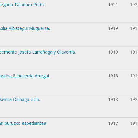
legrina Tajadura Pérez
1921
192
ilia Albistegui Muguerza.
1919
191
demente Josefa Larrañaga y Olaverría.
1919
191
stina Echeverría Arregui.
1918
191
selma Osinaga Ucín.
1918
192
ari buruzko espedientea
1917
191