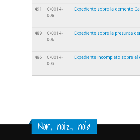
491
C/0014-
Expediente sobre la demente Ca
008
489
C/0014-
Expediente sobre la presunta d
006
486
C/0014-
Expediente incompleto sobre el
003
Orriak
Non, noiz, nola