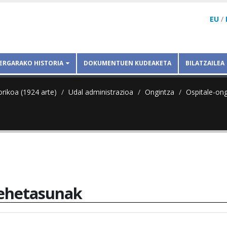
EU
/
ERGARAKO HISTORIA
DOKUMENTUEN KUDEAKETA
BILATZAILEA
orikoa (1924 arte)
Udal administrazioa
Ongintza
Ospitale-ong
ehetasunak