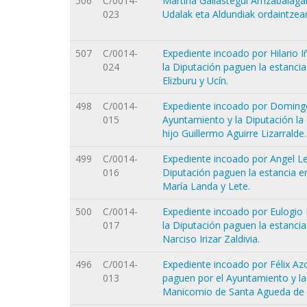
506
C/0014-
Martina Gallastegui Arrizabala
023
Udalak eta Aldundiak ordaintzea
507
C/0014-
Expediente incoado por Hilario I
024
la Diputación paguen la estanc
Elizburu y Ucín.
498
C/0014-
Expediente incoado por Domingo 
015
Ayuntamiento y la Diputación la
hijo Guillermo Aguirre Lizarralde.
499
C/0014-
Expediente incoado por Angel Le
016
Diputación paguen la estancia 
María Landa y Lete.
500
C/0014-
Expediente incoado por Eulogio I
017
la Diputación paguen la estanci
Narciso Irizar Zaldivia.
496
C/0014-
Expediente incoado por Félix Azc
013
paguen por el Ayuntamiento y la 
Manicomio de Santa Agueda de s