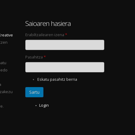
0
Saioaren hasiera
Erabiltzailearen izena
*
Creative
tzen
Pasahitza
*
natu
 edo
Eskatu pasahitz berria
a
ezakezu
Login
e.