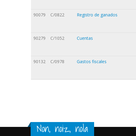
90079
C/0822
Registro de ganados
90279
C/1052
Cuentas
90132
C/0978
Gastos fiscales
Orriak
Non, noiz, nola