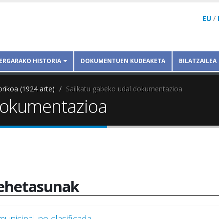
EU
/
ERGARAKO HISTORIA
DOKUMENTUEN KUDEAKETA
BILATZAILEA
orikoa (1924 arte)
Sailkatu gabeko udal dokumentazioa
 dokumentazioa
ehetasunak
nicipal no clasificada