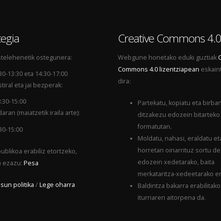
egia
Creative Commons 4.
telehenetik ostegunera:
Webgune honetako eduki guztiak
Commons 4.0 lizentziapean
eskain
30-13:30 eta 14:30-17:00
dira:
tiral eta jai bezperak:
:30-15:00
Partekatu, kopiatu eta birba
aran (maiatzetik iraila arte):
ditzakezu edozein bitarteko
formatutan.
30-15:00
Moldatu, nahasi, eraldatu et
horretan oinarrituz sortu d
ublikoa erabiliz etortzeko,
edozein xedetarako, baita
a ezazu:
Pesa
merkataritza-xedeetarako er
sun politika
/
Lege oharra
Baldintza bakarra erabilitako
iturriaren aitorpena da.