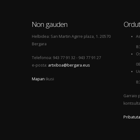
Non gauden
Ordut
Helbidea: San Martin Agirre plaza, 1. 20570
As
Bergara
8:
Os
Telefonoa: 943 77 91 32 - 943 77 91 27
08
e-posta:
artxiboa@bergara.eus
Ud
Mapan
ikusi
8:
Garraio p
kontsult
Pribatuta