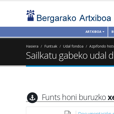
ARTXIBOA
B
Hasiera
Funtsak
Udal fondoa
Azpifondo hist
Sailkatu gabeko udal
Funts honi buruzko
x
Documentación mu