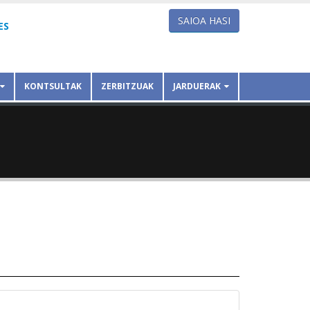
SAIOA HASI
ES
KONTSULTAK
ZERBITZUAK
JARDUERAK