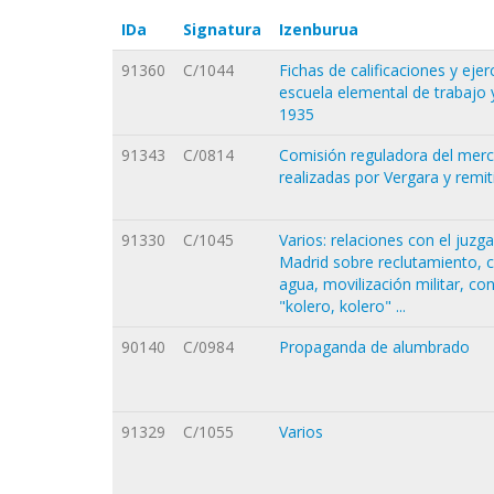
IDa
Signatura
Izenburua
91360
C/1044
Fichas de calificaciones y ej
escuela elemental de trabajo y
1935
91343
C/0814
Comisión reguladora del merca
realizadas por Vergara y remit
91330
C/1045
Varios: relaciones con el juzg
Madrid sobre reclutamiento, c
agua, movilización militar, co
"kolero, kolero" ...
90140
C/0984
Propaganda de alumbrado
91329
C/1055
Varios