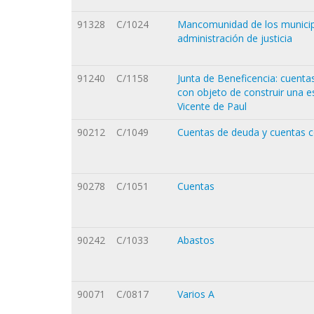
91328
C/1024
Mancomunidad de los municipio
administración de justicia
91240
C/1158
Junta de Beneficencia: cuentas
con objeto de construir una es
Vicente de Paul
90212
C/1049
Cuentas de deuda y cuentas c
90278
C/1051
Cuentas
90242
C/1033
Abastos
90071
C/0817
Varios A