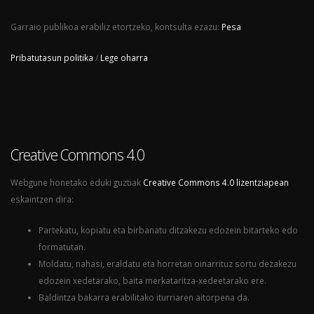
Garraio publikoa erabiliz etortzeko, kontsulta ezazu:
Pesa
Pribatutasun politika
/
Lege oharra
Creative Commons 4.0
Webgune honetako eduki guztiak
Creative Commons 4.0 lizentziapean
eskaintzen dira:
Partekatu, kopiatu eta birbanatu ditzakezu edozein bitarteko edo
formatutan.
Moldatu, nahasi, eraldatu eta horretan oinarrituz sortu dezakezu
edozein xedetarako, baita merkataritza-xedeetarako ere.
Baldintza bakarra erabilitako iturriaren aitorpena da.