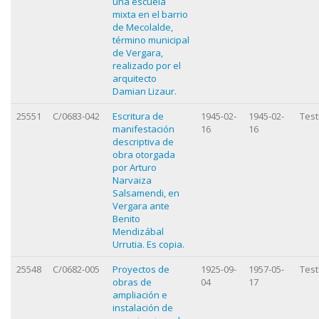
una escuela
mixta en el barrio
de Mecolalde,
término municipal
de Vergara,
realizado por el
arquitecto
Damian Lizaur.
25551
C/0683-042
Escritura de
1945-02-
1945-02-
Test
manifestación
16
16
descriptiva de
obra otorgada
por Arturo
Narvaiza
Salsamendi, en
Vergara ante
Benito
Mendizábal
Urrutia. Es copia.
25548
C/0682-005
Proyectos de
1925-09-
1957-05-
Test
obras de
04
17
ampliación e
instalación de