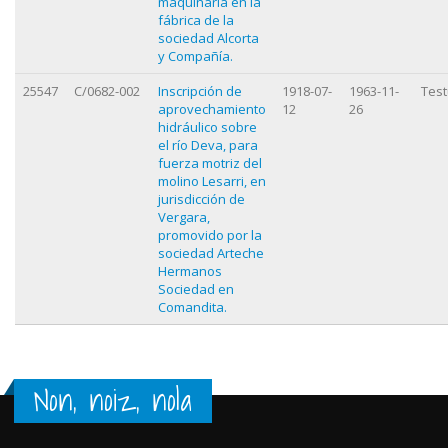
maquinaria en la
fábrica de la
sociedad Alcorta
y Compañía.
25547
C/0682-002
Inscripción de
1918-07-
1963-11-
Test
aprovechamiento
12
26
hidráulico sobre
el río Deva, para
fuerza motriz del
molino Lesarri, en
jurisdicción de
Vergara,
promovido por la
sociedad Arteche
Hermanos
Sociedad en
Comandita.
Non, noiz, nola