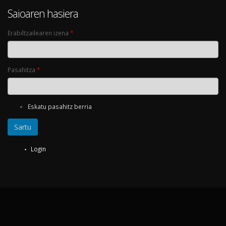
Saioaren hasiera
Erabiltzailearen izena
*
Pasahitza
*
Eskatu pasahitz berria
Login