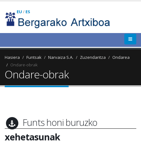
EU
/
ES
Hasiera
Funtsak
Narvaiza S.A.
Zuzendaritza
Ondarea
Ondare-obrak
Ondare-obrak
Funts honi buruzko
xehetasunak