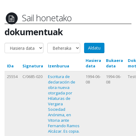
Sail honetako
dokumentuak
Hasiera
Bukaera
Dok
IDa
Signatura
Izenburua
data
data
mot
25554
C/0685-020
Escritura de
1994-06-
1994-06-
Test
declaración de
08
08
obra nueva
otorgada por
Hilaturas de
Vergara
Sociedad
Anónima, en
Vitoria ante
Fernando Ramos
Alcázar. Es copia.