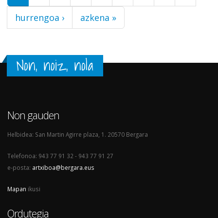
hurrengoa ›
azkena »
Non, noiz, nola
Non gauden
Helbidea: San Martin Agirre plaza, 1. 20570 Bergara
Telefonoa: 943 77 91 32 - 943 77 91 27
e-posta:
artxiboa@bergara.eus
Mapan
ikusi
Ordutegia