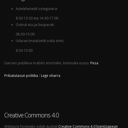
Astelehenetik ostegunera:
8:30-13:30 eta 14:30-17:00
Ostiral eta jai bezperak:
08:30-15:00
Udaran (maiatzetik iraila arte):
8:30-15:00
Garraio publikoa erabiliz etortzeko, kontsulta ezazu:
Pesa
Pribatutasun politika
/
Lege oharra
Creative Commons 4.0
Webgune honetako eduki guztiak
Creative Commons 4.0 lizentziapean