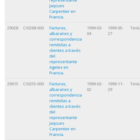
Jaqcues
Carpentier en
Francia.
29028
C/0268-000
Facturas,
1999-03-
1999-05-
Test
albaranes y
04
27
correspondencia
remitidas a
clientes a través
del
representante
Agetex en
Francia.
29015
C/0255-000
Facturas,
1999-03-
1999-11-
Test
albaranes y
02
29
correspondencia
remitidas a
clientes a través
del
representante
Jaqcues
Carpentier en
Francia.