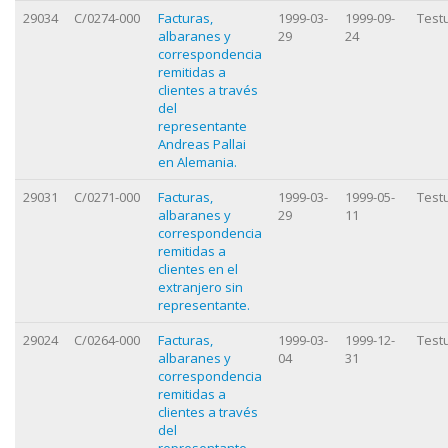
29034
C/0274-000
Facturas,
1999-03-
1999-09-
Test
albaranes y
29
24
correspondencia
remitidas a
clientes a través
del
representante
Andreas Pallai
en Alemania.
29031
C/0271-000
Facturas,
1999-03-
1999-05-
Test
albaranes y
29
11
correspondencia
remitidas a
clientes en el
extranjero sin
representante.
29024
C/0264-000
Facturas,
1999-03-
1999-12-
Test
albaranes y
04
31
correspondencia
remitidas a
clientes a través
del
representante