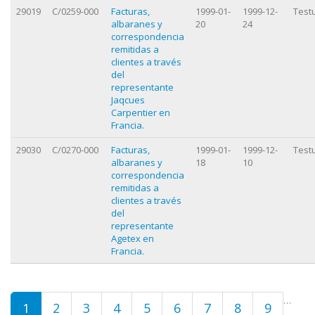
29019
C/0259-000
Facturas,
1999-01-
1999-12-
Test
albaranes y
20
24
correspondencia
remitidas a
clientes a través
del
representante
Jaqcues
Carpentier en
Francia.
29030
C/0270-000
Facturas,
1999-01-
1999-12-
Test
albaranes y
18
10
correspondencia
remitidas a
clientes a través
del
representante
Agetex en
Francia.
Orriak
…
1
2
3
4
5
6
7
8
9