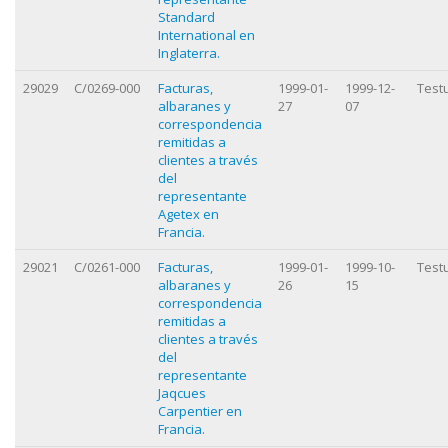
Standard
International en
Inglaterra.
29029
C/0269-000
Facturas,
1999-01-
1999-12-
Test
albaranes y
27
07
correspondencia
remitidas a
clientes a través
del
representante
Agetex en
Francia.
29021
C/0261-000
Facturas,
1999-01-
1999-10-
Test
albaranes y
26
15
correspondencia
remitidas a
clientes a través
del
representante
Jaqcues
Carpentier en
Francia.