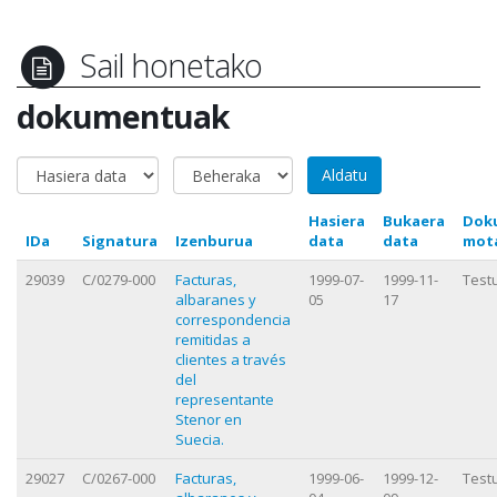
Sail honetako
dokumentuak
Hasiera
Bukaera
Dok
IDa
Signatura
Izenburua
data
data
mot
29039
C/0279-000
Facturas,
1999-07-
1999-11-
Test
albaranes y
05
17
correspondencia
remitidas a
clientes a través
del
representante
Stenor en
Suecia.
29027
C/0267-000
Facturas,
1999-06-
1999-12-
Test