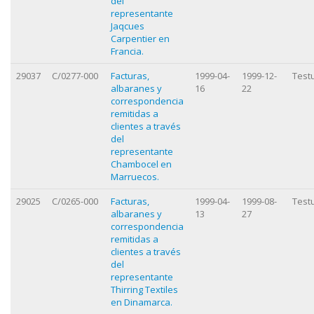
del
representante
Jaqcues
Carpentier en
Francia.
29037
C/0277-000
Facturas,
1999-04-
1999-12-
Test
albaranes y
16
22
correspondencia
remitidas a
clientes a través
del
representante
Chambocel en
Marruecos.
29025
C/0265-000
Facturas,
1999-04-
1999-08-
Test
albaranes y
13
27
correspondencia
remitidas a
clientes a través
del
representante
Thirring Textiles
en Dinamarca.