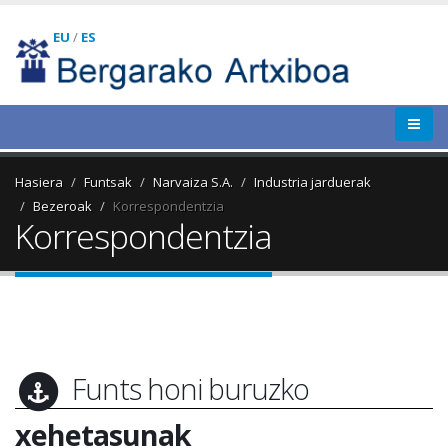
EU
/
ES
Hasiera
Funtsak
Narvaiza S.A.
Industria jarduerak
Bezeroak
Korrespondentzia
Korrespondentzia
Funts honi buruzko
xehetasunak