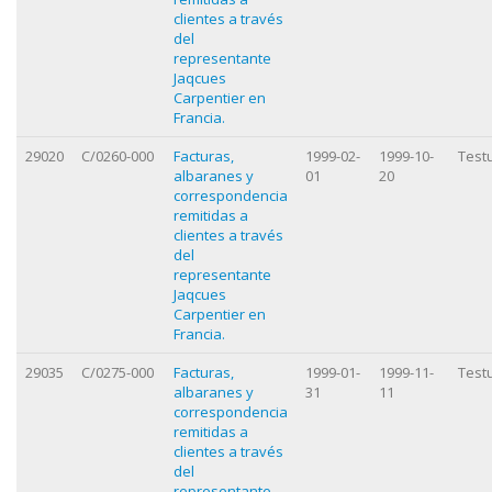
clientes a través
del
representante
Jaqcues
Carpentier en
Francia.
29020
C/0260-000
Facturas,
1999-02-
1999-10-
Test
albaranes y
01
20
correspondencia
remitidas a
clientes a través
del
representante
Jaqcues
Carpentier en
Francia.
29035
C/0275-000
Facturas,
1999-01-
1999-11-
Test
albaranes y
31
11
correspondencia
remitidas a
clientes a través
del
representante