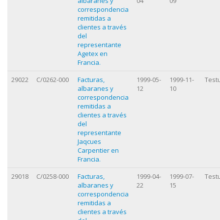
albaranes y
04
09
correspondencia
remitidas a
clientes a través
del
representante
Agetex en
Francia.
29022
C/0262-000
Facturas,
1999-05-
1999-11-
Test
albaranes y
12
10
correspondencia
remitidas a
clientes a través
del
representante
Jaqcues
Carpentier en
Francia.
29018
C/0258-000
Facturas,
1999-04-
1999-07-
Test
albaranes y
22
15
correspondencia
remitidas a
clientes a través