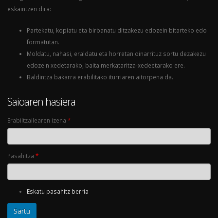
eskaintzen dira:
Partekatu, kopiatu eta birbanatu ditzakezu edozein bitarteko edo
formatutan.
Moldatu, nahasi, eraldatu eta horretan oinarrituz sortu dezakezu
edozein xedetarako, baita merkataritza-xedeetarako ere.
Baldintza bakarra erabilitako iturriaren aitorpena da.
Saioaren hasiera
Erabiltzailearen izena
*
Pasahitza
*
Eskatu pasahitz berria