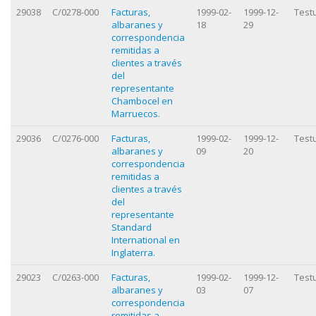
29038
C/0278-000
Facturas,
1999-02-
1999-12-
Test
albaranes y
18
29
correspondencia
remitidas a
clientes a través
del
representante
Chambocel en
Marruecos.
29036
C/0276-000
Facturas,
1999-02-
1999-12-
Test
albaranes y
09
20
correspondencia
remitidas a
clientes a través
del
representante
Standard
International en
Inglaterra.
29023
C/0263-000
Facturas,
1999-02-
1999-12-
Test
albaranes y
03
07
correspondencia
remitidas a