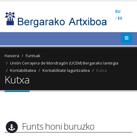
EU
/
ES
Hasiera
Funtsak
Unión Cerrajera de Mondragón (UCEM) Bergarako lantegia
Kontabilitatea
Kontabilitate laguntzailea
Kutxa
Kutxa
Funts honi buruzko