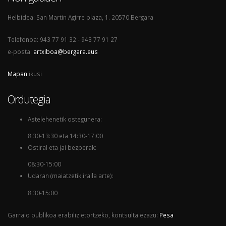
Helbidea: San Martin Agirre plaza, 1. 20570 Bergara
Telefonoa: 943 77 91 32 - 943 77 91 27
e-posta:
artxiboa@bergara.eus
Mapan
ikusi
Ordutegia
Astelehenetik ostegunera:
8:30-13:30 eta 14:30-17:00
Ostiral eta jai bezperak:
08:30-15:00
Udaran (maiatzetik iraila arte):
8:30-15:00
Garraio publikoa erabiliz etortzeko, kontsulta ezazu:
Pesa