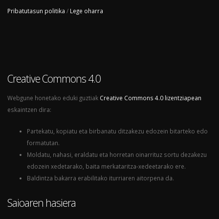
Pribatutasun politika
/
Lege oharra
Creative Commons 4.0
Webgune honetako eduki guztiak
Creative Commons 4.0 lizentziapean
eskaintzen dira:
Partekatu, kopiatu eta birbanatu ditzakezu edozein bitarteko edo
formatutan.
Moldatu, nahasi, eraldatu eta horretan oinarrituz sortu dezakezu
edozein xedetarako, baita merkataritza-xedeetarako ere.
Baldintza bakarra erabilitako iturriaren aitorpena da.
Saioaren hasiera