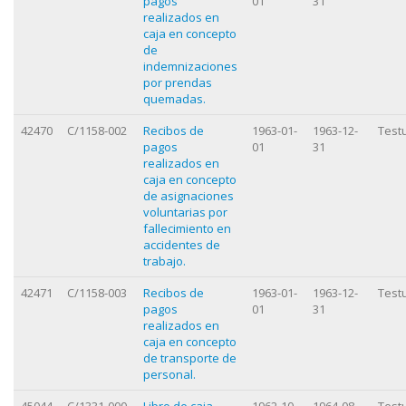
pagos
01
31
realizados en
caja en concepto
de
indemnizaciones
por prendas
quemadas.
42470
C/1158-002
Recibos de
1963-01-
1963-12-
Test
pagos
01
31
realizados en
caja en concepto
de asignaciones
voluntarias por
fallecimiento en
accidentes de
trabajo.
42471
C/1158-003
Recibos de
1963-01-
1963-12-
Test
pagos
01
31
realizados en
caja en concepto
de transporte de
personal.
45044
C/1331-000
Libro de caja
1962-10-
1964-08-
Test