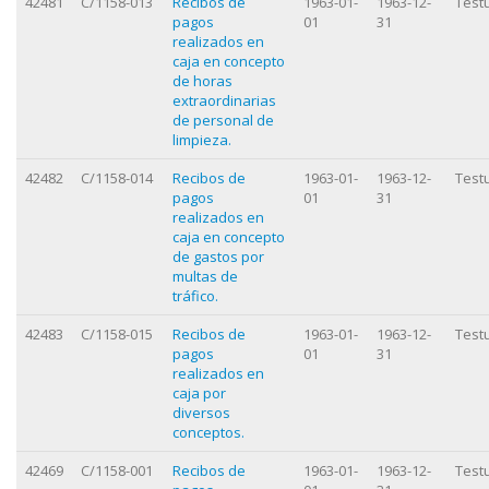
42481
C/1158-013
Recibos de
1963-01-
1963-12-
Test
pagos
01
31
realizados en
caja en concepto
de horas
extraordinarias
de personal de
limpieza.
42482
C/1158-014
Recibos de
1963-01-
1963-12-
Test
pagos
01
31
realizados en
caja en concepto
de gastos por
multas de
tráfico.
42483
C/1158-015
Recibos de
1963-01-
1963-12-
Test
pagos
01
31
realizados en
caja por
diversos
conceptos.
42469
C/1158-001
Recibos de
1963-01-
1963-12-
Test