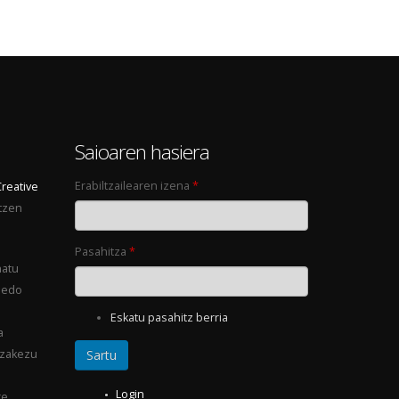
0
Saioaren hasiera
Erabiltzailearen izena
*
Creative
tzen
Pasahitza
*
natu
 edo
Eskatu pasahitz berria
a
ezakezu
Login
e.