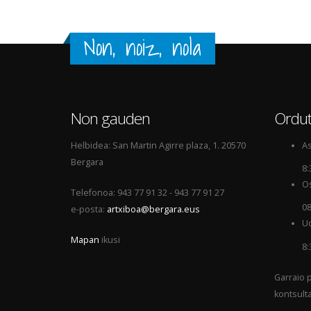
Non, noiz, nola
Non gauden
Ordut
Helbidea: San Martin Agirre plaza, 1. 20570
As
Bergara
8:
Os
Telefonoa: 943 77 91 32 - 943 77 91 27
08
e-posta:
artxiboa@bergara.eus
Ud
Mapan
ikusi
8:
Garraio p
kontsult