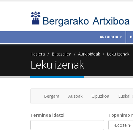
ARTXIBOA
B
Hasiera
Bilatzailea
Aurkibideak
Leku izenak
Leku izenak
Bergara
Auzoak
Gipuzkoa
Euskal 
Terminoa idatzi
Toponimo 