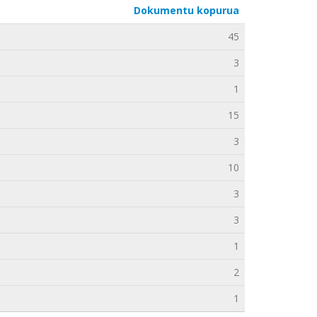
Dokumentu kopurua
45
3
1
15
3
10
3
3
1
2
1