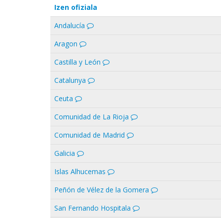
Izen ofiziala
Andalucía
Aragon
Castilla y León
Catalunya
Ceuta
Comunidad de La Rioja
Comunidad de Madrid
Galicia
Islas Alhucemas
Peñón de Vélez de la Gomera
San Fernando Hospitala