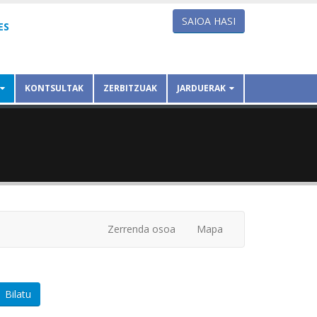
SAIOA HASI
ES
KONTSULTAK
ZERBITZUAK
JARDUERAK
Zerrenda osoa
Mapa