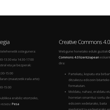
egia
Creative Commons 4.
telehenetik ostegunera:
Webgune honetako eduki guztiak
Commons 4.0 lizentziapean
eskain
30-13:30 eta 14:30-17:00
dira:
tiral eta jai bezperak:
:30-15:00
Partekatu, kopiatu eta birba
aran (maiatzetik iraila arte):
ditzakezu edozein bitarteko
formatutan.
30-15:00
Moldatu, nahasi, eraldatu et
horretan oinarrituz sortu d
ublikoa erabiliz etortzeko,
edozein xedetarako, baita
a ezazu:
Pesa
merkataritza-xedeetarako er