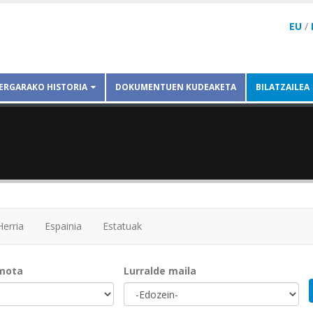
EU
/
ERGARAKO HISTORIA
DOKUMENTUEN KUDEAKETA
BILATZAILEA
Herria
Espainia
Estatuak
mota
Lurralde maila