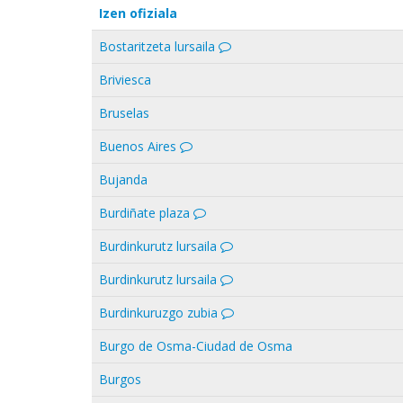
Izen ofiziala
Bostaritzeta lursaila
Briviesca
Bruselas
Buenos Aires
Bujanda
Burdiñate plaza
Burdinkurutz lursaila
Burdinkurutz lursaila
Burdinkuruzgo zubia
Burgo de Osma-Ciudad de Osma
Burgos