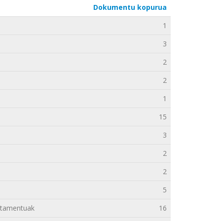
Dokumentu kopurua
1
3
2
2
1
15
3
2
2
5
rtamentuak
16