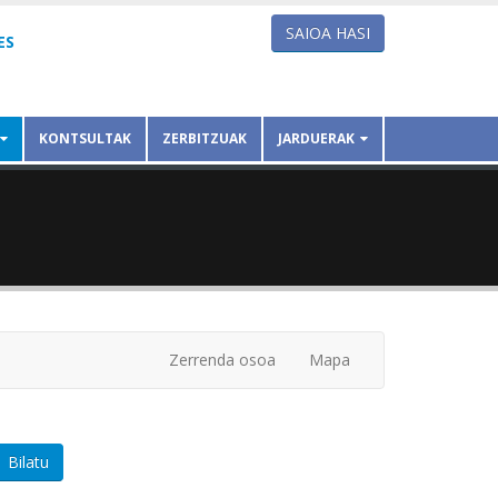
SAIOA HASI
ES
KONTSULTAK
ZERBITZUAK
JARDUERAK
Zerrenda osoa
Mapa