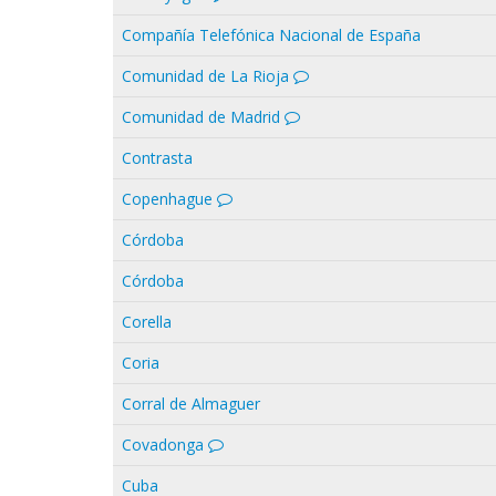
Compañía Telefónica Nacional de España
Comunidad de La Rioja
Comunidad de Madrid
Contrasta
Copenhague
Córdoba
Córdoba
Corella
Coria
Corral de Almaguer
Covadonga
Cuba