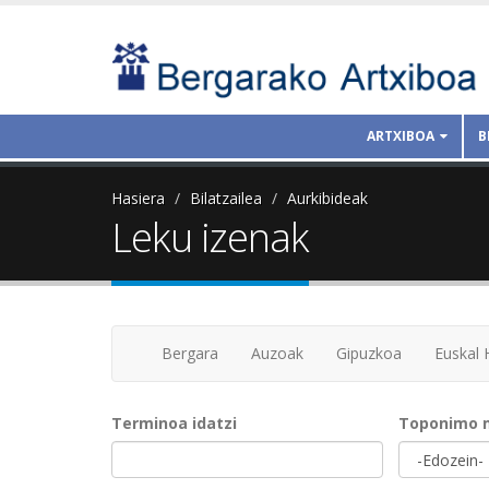
ARTXIBOA
B
Hasiera
Bilatzailea
Aurkibideak
Leku izenak
Bergara
Auzoak
Gipuzkoa
Euskal 
Terminoa idatzi
Toponimo 