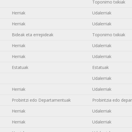
Toponimo txikiak
Herriak
Udalerriak
Herriak
Udalerriak
Bideak eta errepideak
Toponimo txikiak
Herriak
Udalerriak
Herriak
Udalerriak
Estatuak
Estatuak
Udalerriak
Herriak
Udalerriak
Probintzi edo Departamentuak
Probintzia edo depa
Herriak
Udalerriak
Herriak
Udalerriak