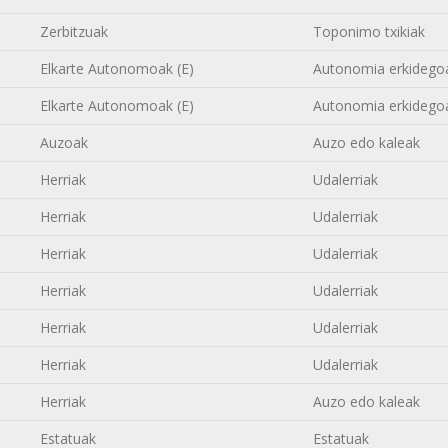
Zerbitzuak
Toponimo txikiak
Elkarte Autonomoak (E)
Autonomia erkidego
Elkarte Autonomoak (E)
Autonomia erkidego
Auzoak
Auzo edo kaleak
Herriak
Udalerriak
Herriak
Udalerriak
Herriak
Udalerriak
Herriak
Udalerriak
Herriak
Udalerriak
Herriak
Udalerriak
Herriak
Auzo edo kaleak
Estatuak
Estatuak