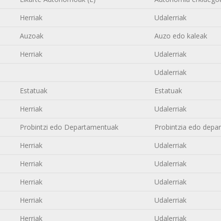
Herriak
Udalerriak
Auzoak
Auzo edo kaleak
Herriak
Udalerriak
Udalerriak
Estatuak
Estatuak
Herriak
Udalerriak
Probintzi edo Departamentuak
Probintzia edo depa
Herriak
Udalerriak
Herriak
Udalerriak
Herriak
Udalerriak
Herriak
Udalerriak
Herriak
Udalerriak