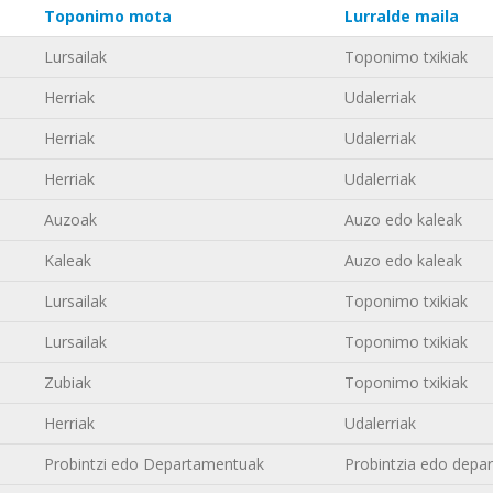
Toponimo mota
Lurralde maila
Lursailak
Toponimo txikiak
Herriak
Udalerriak
Herriak
Udalerriak
Herriak
Udalerriak
Auzoak
Auzo edo kaleak
Kaleak
Auzo edo kaleak
Lursailak
Toponimo txikiak
Lursailak
Toponimo txikiak
Zubiak
Toponimo txikiak
Herriak
Udalerriak
Probintzi edo Departamentuak
Probintzia edo depa