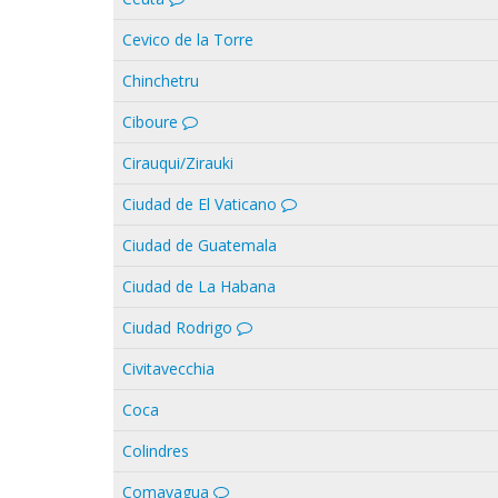
Cevico de la Torre
Chinchetru
Ciboure
Cirauqui/Zirauki
Ciudad de El Vaticano
Ciudad de Guatemala
Ciudad de La Habana
Ciudad Rodrigo
Civitavecchia
Coca
Colindres
Comayagua