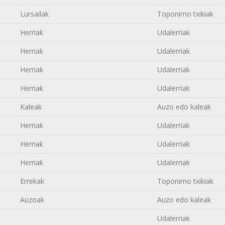
Lursailak
Toponimo txikiak
Herriak
Udalerriak
Herriak
Udalerriak
Herriak
Udalerriak
Herriak
Udalerriak
Kaleak
Auzo edo kaleak
Herriak
Udalerriak
Herriak
Udalerriak
Herriak
Udalerriak
Errekak
Toponimo txikiak
Auzoak
Auzo edo kaleak
Udalerriak