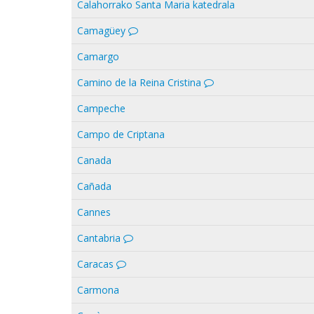
Calahorrako Santa Maria katedrala
Camagüey
Camargo
Camino de la Reina Cristina
Campeche
Campo de Criptana
Canada
Cañada
Cannes
Cantabria
Caracas
Carmona