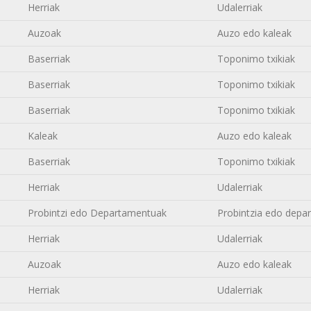
Herriak
Udalerriak
Auzoak
Auzo edo kaleak
Baserriak
Toponimo txikiak
Baserriak
Toponimo txikiak
Baserriak
Toponimo txikiak
Kaleak
Auzo edo kaleak
Baserriak
Toponimo txikiak
Herriak
Udalerriak
Probintzi edo Departamentuak
Probintzia edo depa
Herriak
Udalerriak
Auzoak
Auzo edo kaleak
Herriak
Udalerriak