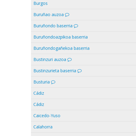
Burgos
Buruñao auzoa
Buruñondo baserria
Buruñondoazpikoa baserria
Buruñondogañekoa baserria
Bustinzuri auzoa
Bustinzurieta baserria
Busturia
Cádiz
Cádiz
Caicedo-Yuso
Calahorra