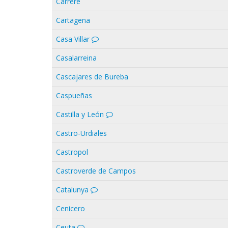
Carrère
Cartagena
Casa Villar
Casalarreina
Cascajares de Bureba
Caspueñas
Castilla y León
Castro-Urdiales
Castropol
Castroverde de Campos
Catalunya
Cenicero
Ceuta