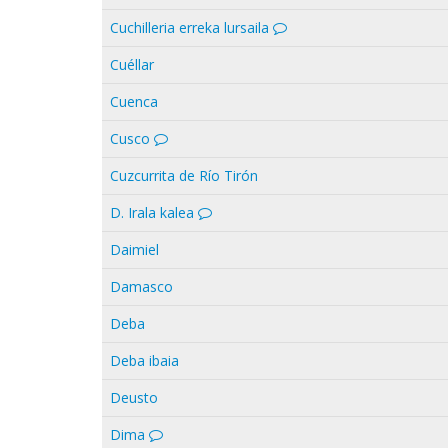
Cuchilleria erreka lursaila
Cuéllar
Cuenca
Cusco
Cuzcurrita de Río Tirón
D. Irala kalea
Daimiel
Damasco
Deba
Deba ibaia
Deusto
Dima