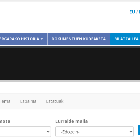
EU
/
ERGARAKO HISTORIA
DOKUMENTUEN KUDEAKETA
BILATZAILEA
Herria
Espainia
Estatuak
mota
Lurralde maila