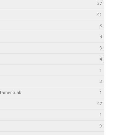
37
41
8
4
3
4
1
3
rtamentuak
1
47
1
9