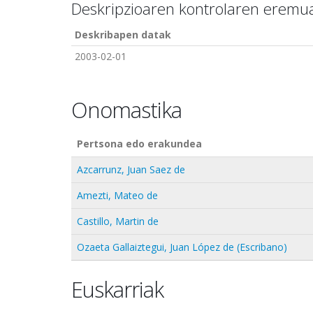
Deskripzioaren kontrolaren eremu
Deskribapen datak
2003-02-01
Onomastika
Pertsona edo erakundea
Azcarrunz, Juan Saez de
Amezti, Mateo de
Castillo, Martin de
Ozaeta Gallaiztegui, Juan López de (Escribano)
Euskarriak