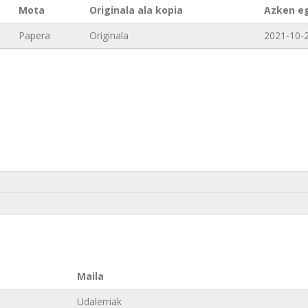
Mota
Originala ala kopia
Azken e
Papera
Originala
2021-10-2
Maila
Udalerriak