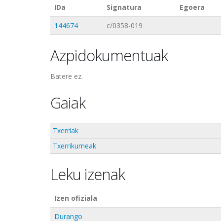
IDa
Signatura
Egoera
144674
c/0358-019
Azpidokumentuak
Batere ez.
Gaiak
Txerriak
Txerrikumeak
Leku izenak
Izen ofiziala
Durango