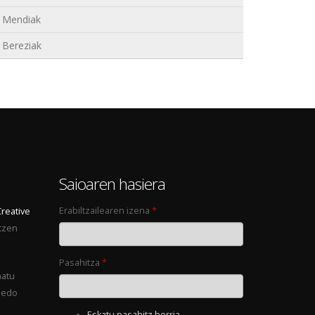
Mendiak
Bereziak
0
Saioaren hasiera
Erabiltzailearen izena
*
Creative
tzen
Pasahitza
*
natu
 edo
Eskatu pasahitz berria