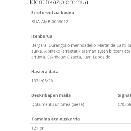
Identifikazio eremua
Erreferentzia kodea
BUA-AMB 0003012
Izenburua
Bergara. Durangoko merindadeko Martin de Castillo
aurka, Albinako larreetatik eraman zuten bi txerri e
arrunta. Eskribaua: Ozaeta, Juan Lopez de
Hasiera data
1574/08/26
Deskribapen maila
Signa
Dokumentu unitatea (pieza)
C/0358
Tamaina eta euskarria
121 or.