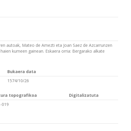
ren autoak, Mateo de Amezti eta Joan Saez de Azcarrunzen
ta haien kumeen gainean. Eskaera orria: Bergarako alkate
Bukaera data
1574/10/26
tura topografikoa
Digitalizatuta
-019