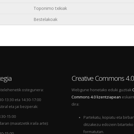
Toponimo txikiak
Bestelakoak
egia
Creative Commons 4.
telehenetik ostegunera:
Webgune honetako eduki guztiak
Commons 4.0 lizentziapean
eskain
30-13:30 eta 14:30-17:00
dira:
tiral eta jai bezperak:
:30-15:00
Partekatu, kopiatu eta birba
aran (maiatzetik iraila arte):
ditzakezu edozein bitarteko
formatutan.
30-15:00