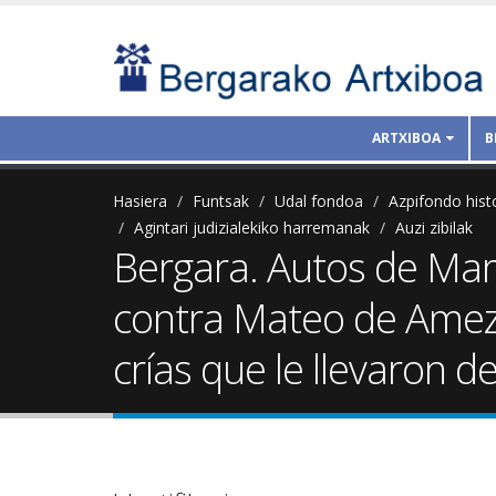
ARTXIBOA
B
Hasiera
Funtsak
Udal fondoa
Azpifondo hist
Agintari judizialekiko harremanak
Auzi zibilak
Bergara. Autos de Mart
contra Mateo de Amezt
crías que le llevaron de