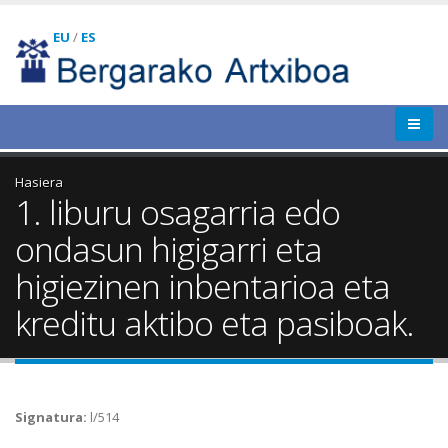
EU
/
ES
Hasiera
1. liburu osagarria edo
ondasun higigarri eta
higiezinen inbentarioa eta
kreditu aktibo eta pasiboak.
Signatura:
l/514