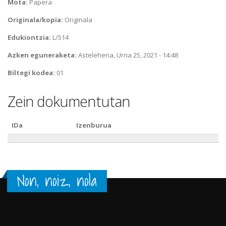
Mota:
Papera
Originala/kopia:
Originala
Edukiontzia:
L/514
Azken eguneraketa:
Astelehena, Urria 25, 2021 - 14:48
Biltegi kodea:
01
Zein dokumentutan
IDa
Izenburua
Non, noiz, nola