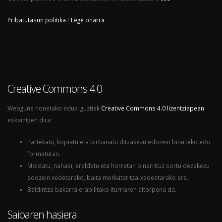
Pribatutasun politika
/
Lege oharra
Creative Commons 4.0
Webgune honetako eduki guztiak
Creative Commons 4.0 lizentziapean
eskaintzen dira:
Partekatu, kopiatu eta birbanatu ditzakezu edozein bitarteko edo
formatutan.
Moldatu, nahasi, eraldatu eta horretan oinarrituz sortu dezakezu
edozein xedetarako, baita merkataritza-xedeetarako ere.
Baldintza bakarra erabilitako iturriaren aitorpena da.
Saioaren hasiera