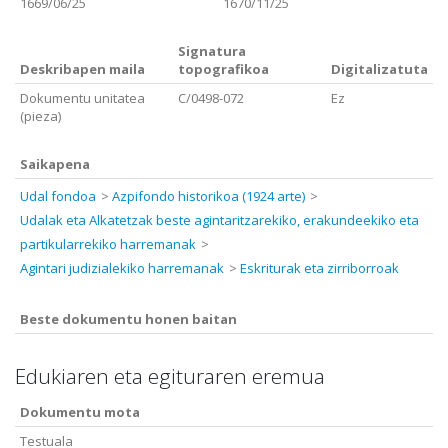
1669/06/25
1670/11/25
Signatura
Deskribapen maila
topografikoa
Digitalizatuta
Dokumentu unitatea
C/0498-072
Ez
(pieza)
Saikapena
Udal fondoa
Azpifondo historikoa (1924 arte)
Udalak eta Alkatetzak beste agintaritzarekiko, erakundeekiko eta
partikularrekiko harremanak
Agintari judizialekiko harremanak
Eskriturak eta zirriborroak
Beste dokumentu honen baitan
Edukiaren eta egituraren eremua
Dokumentu mota
Testuala