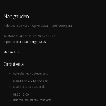
Non gauden
Helbidea: San Martin Agirre plaza, 1. 20570 Bergara
Telefonoa: 943 77 91 32 - 943 77 91 27
e-posta:
artxiboa@bergara.eus
Mapan
ikusi
Ordutegia
Astelehenetik ostegunera:
8:30-13:30 eta 14:30-17:00
Ostiral eta jai bezperak:
08:30-15:00
Udaran (maiatzetik iraila arte):