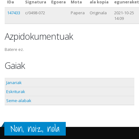
IDa
Signatura
Egoera
Mota
ala kopia
eguneraket
147433
c/0498-072
Papera
Originala
2021-10-25
14:09
Azpidokumentuak
Batere ez.
Gaiak
Janariak
Eskriturak
Seme-alabak
Non, noiz, nola