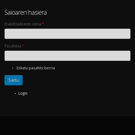
Saioaren hasiera
Erabiltzailearen izena
*
Pasahitza
*
Eskatu pasahitz berria
Login