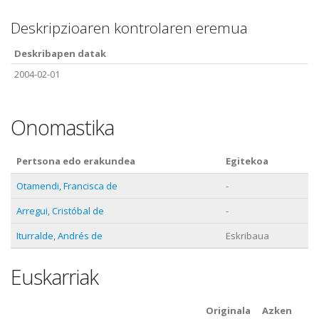
Deskripzioaren kontrolaren eremua
Deskribapen datak
2004-02-01
Onomastika
Pertsona edo erakundea
Egitekoa
Otamendi, Francisca de
-
Arregui, Cristóbal de
-
Iturralde, Andrés de
Eskribaua
Euskarriak
Originala
Azken