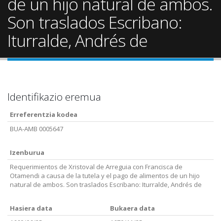
de un hijo natural de ambos.
Son traslados Escribano:
Iturralde, Andrés de
Identifikazio eremua
Erreferentzia kodea
BUA-AMB 0005647
Izenburua
Requerimientos de Xristoval de Arreguia con Francisca de
Otamendi a causa de la tutela y el pago de alimentos de un hijo
natural de ambos. Son traslados Escribano: Iturralde, Andrés de
Hasiera data
Bukaera data