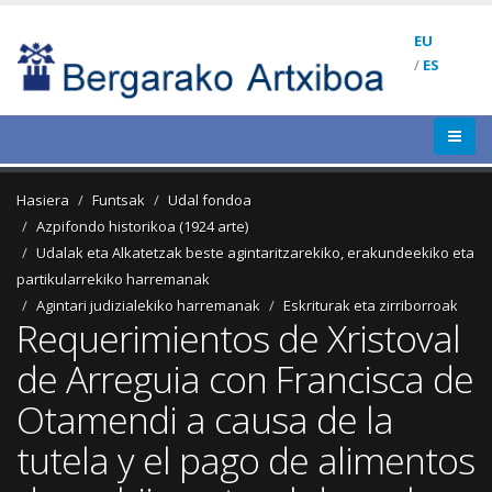
EU
/
ES
Hasiera
Funtsak
Udal fondoa
Azpifondo historikoa (1924 arte)
Udalak eta Alkatetzak beste agintaritzarekiko, erakundeekiko eta
partikularrekiko harremanak
Agintari judizialekiko harremanak
Eskriturak eta zirriborroak
Requerimientos de Xristoval
de Arreguia con Francisca de
Otamendi a causa de la
tutela y el pago de alimentos