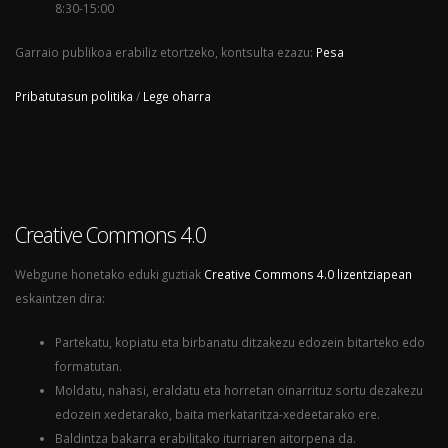
8:30-15:00
Garraio publikoa erabiliz etortzeko, kontsulta ezazu:
Pesa
Pribatutasun politika
/
Lege oharra
Creative Commons 4.0
Webgune honetako eduki guztiak
Creative Commons 4.0 lizentziapean
eskaintzen dira:
Partekatu, kopiatu eta birbanatu ditzakezu edozein bitarteko edo
formatutan.
Moldatu, nahasi, eraldatu eta horretan oinarrituz sortu dezakezu
edozein xedetarako, baita merkataritza-xedeetarako ere.
Baldintza bakarra erabilitako iturriaren aitorpena da.