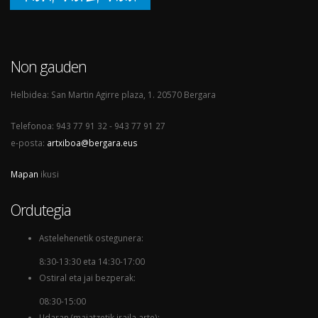
Non gauden
Helbidea: San Martin Agirre plaza, 1. 20570 Bergara
Telefonoa: 943 77 91 32 - 943 77 91 27
e-posta:
artxiboa@bergara.eus
Mapan
ikusi
Ordutegia
Astelehenetik ostegunera:
8:30-13:30 eta 14:30-17:00
Ostiral eta jai bezperak:
08:30-15:00
Udaran (maiatzetik iraila arte):