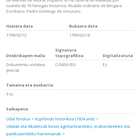
de Manuel de Altuna, inquilino en la casería de Malatua, por
cuantía de 16 fanegas Instancia: Alcalde ordinario de Bergara
Escribano: Pedro Domingo de Urruzuno
Hasiera data
Bukaera data
1799/02/12
1799/02/14
Signatura
Deskribapen maila
topografikoa
Digitalizatuta
Dokumentu unitatea
C/0430-053
Ez
(pieza)
Tamaina eta euskarria
9 or.
Saikapena
Udal fondoa
Azpifondo historikoa (1924 arte)
Udalak eta Alkatetzak beste agintaritzarekiko, erakundeekiko eta
partikularrekiko harremanak