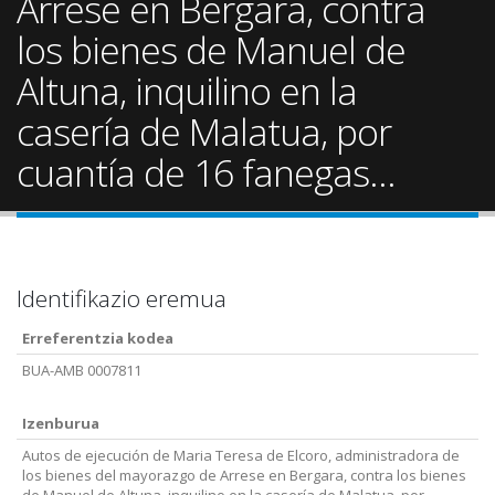
Arrese en Bergara, contra
los bienes de Manuel de
Altuna, inquilino en la
casería de Malatua, por
cuantía de 16 fanegas...
Identifikazio eremua
Erreferentzia kodea
BUA-AMB 0007811
Izenburua
Autos de ejecución de Maria Teresa de Elcoro, administradora de
los bienes del mayorazgo de Arrese en Bergara, contra los bienes