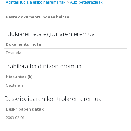
Agintari judizialekiko harremanak
Auzi betearazleak
Beste dokumentu honen baitan
Edukiaren eta egituraren eremua
Dokumentu mota
Testuala
Erabilera baldintzen eremua
Hizkuntza (k)
Gaztelera
Deskripzioaren kontrolaren eremua
Deskribapen datak
2003-02-01