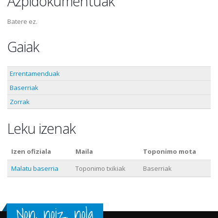
Azpidokumentuak
Batere ez.
Gaiak
Errentamenduak
Baserriak
Zorrak
Leku izenak
Izen ofiziala
Maila
Toponimo mota
Malatu baserria
Toponimo txikiak
Baserriak
Non, noiz, nola