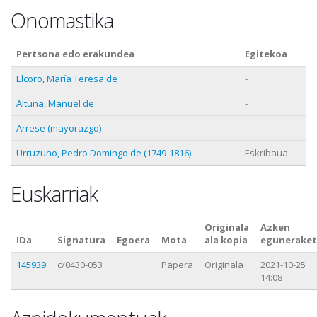
Onomastika
Pertsona edo erakundea
Egitekoa
Elcoro, María Teresa de
-
Altuna, Manuel de
-
Arrese (mayorazgo)
-
Urruzuno, Pedro Domingo de (1749-1816)
Eskribaua
Euskarriak
Originala
Azken
IDa
Signatura
Egoera
Mota
ala kopia
eguneraket
145939
c/0430-053
Papera
Originala
2021-10-25
14:08