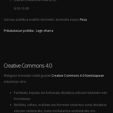
8:30-15:00
Garraio publikoa erabiliz etortzeko, kontsulta ezazu:
Pesa
Pribatutasun politika
/
Lege oharra
Creative Commons 4.0
Webgune honetako eduki guztiak
Creative Commons 4.0 lizentziapean
eskaintzen dira:
Partekatu, kopiatu eta birbanatu ditzakezu edozein bitarteko edo
formatutan.
Moldatu, nahasi, eraldatu eta horretan oinarrituz sortu dezakezu
edozein xedetarako, baita merkataritza-xedeetarako ere.