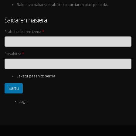
Baldintza bakarra erabilitako iturriaren aitorpena da.
Saioaren hasiera
Erabiltzailearen izena
*
Pasahitza
*
Eskatu pasahitz berria
Login