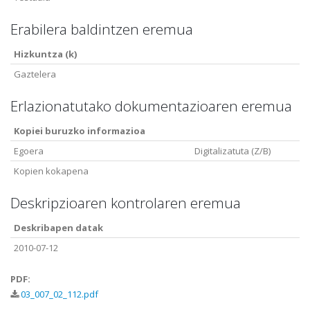
Erabilera baldintzen eremua
Hizkuntza (k)
Gaztelera
Erlazionatutako dokumentazioaren eremua
Kopiei buruzko informazioa
Egoera
Digitalizatuta (Z/B)
Kopien kokapena
Deskripzioaren kontrolaren eremua
Deskribapen datak
2010-07-12
PDF:
03_007_02_112.pdf