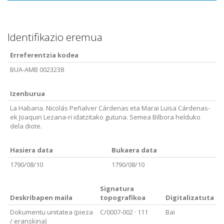
Identifikazio eremua
Erreferentzia kodea
BUA-AMB 0023238
Izenburua
La Habana. Nicolás Peñalver Cárdenas eta Marai Luisa Cárdenas-
ek Joaquin Lezana-ri idatzitako gutuna. Semea Bilbora helduko
dela diote.
Hasiera data
Bukaera data
1790/08/10
1790/08/10
Signatura
Deskribapen maila
topografikoa
Digitalizatuta
Dokumentu unitatea (pieza
C/0007-002
· 111
Bai
/ eranskina)