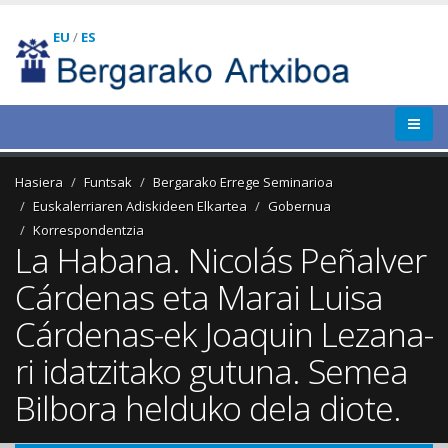
EU
/
ES
Hasiera
Funtsak
Bergarako Errege Seminarioa
Euskalerriaren Adiskideen Elkartea
Gobernua
Korrespondentzia
La Habana. Nicolás Peñalver
Cárdenas eta Marai Luisa
Cárdenas-ek Joaquin Lezana-
ri idatzitako gutuna. Semea
Bilbora helduko dela diote.