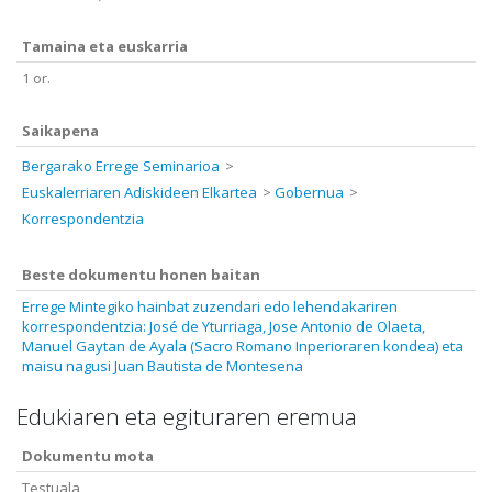
Tamaina eta euskarria
1 or.
Saikapena
Bergarako Errege Seminarioa
Euskalerriaren Adiskideen Elkartea
Gobernua
Korrespondentzia
Beste dokumentu honen baitan
Errege Mintegiko hainbat zuzendari edo lehendakariren
korrespondentzia: José de Yturriaga, Jose Antonio de Olaeta,
Manuel Gaytan de Ayala (Sacro Romano Inperioraren kondea) eta
maisu nagusi Juan Bautista de Montesena
Edukiaren eta egituraren eremua
Dokumentu mota
Testuala