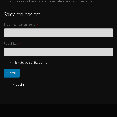
Baldintza bakarra erabilitako iturriaren aitorpena da.
Saioaren hasiera
Erabiltzailearen izena
*
Pasahitza
*
Eskatu pasahitz berria
Login