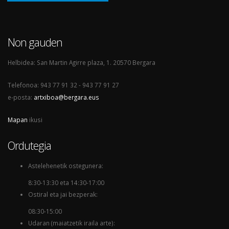
Non gauden
Helbidea: San Martin Agirre plaza, 1. 20570 Bergara
Telefonoa: 943 77 91 32 - 943 77 91 27
e-posta:
artxiboa@bergara.eus
Mapan
ikusi
Ordutegia
Astelehenetik ostegunera:
8:30-13:30 eta 14:30-17:00
Ostiral eta jai bezperak:
08:30-15:00
Udaran (maiatzetik iraila arte):