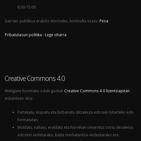
8:30-15:00
Garraio publikoa erabiliz etortzeko, kontsulta ezazu:
Pesa
Pribatutasun politika
/
Lege oharra
Creative Commons 4.0
Webgune honetako eduki guztiak
Creative Commons 4.0 lizentziapean
eskaintzen dira:
Partekatu, kopiatu eta birbanatu ditzakezu edozein bitarteko edo
formatutan.
Moldatu, nahasi, eraldatu eta horretan oinarrituz sortu dezakezu
edozein xedetarako, baita merkataritza-xedeetarako ere.