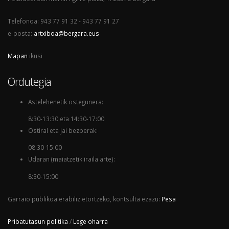
Telefonoa: 943 77 91 32 - 943 77 91 27
e-posta:
artxiboa@bergara.eus
Mapan
ikusi
Ordutegia
Astelehenetik ostegunera:
8:30-13:30 eta 14:30-17:00
Ostiral eta jai bezperak:
08:30-15:00
Udaran (maiatzetik iraila arte):
8:30-15:00
Garraio publikoa erabiliz etortzeko, kontsulta ezazu:
Pesa
Pribatutasun politika
/
Lege oharra