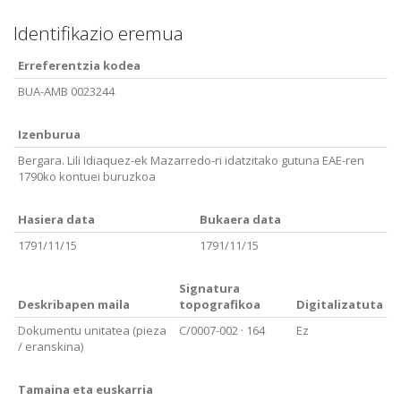
Identifikazio eremua
Erreferentzia kodea
BUA-AMB 0023244
Izenburua
Bergara. Lili Idiaquez-ek Mazarredo-ri idatzitako gutuna EAE-ren
1790ko kontuei buruzkoa
Hasiera data
Bukaera data
1791/11/15
1791/11/15
Signatura
Deskribapen maila
topografikoa
Digitalizatuta
Dokumentu unitatea (pieza
C/0007-002
· 164
Ez
/ eranskina)
Tamaina eta euskarria