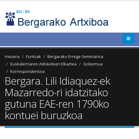
EU
/
ES
Hasiera
Funtsak
Bergarako Errege Seminarioa
Euskalerriaren Adiskideen Elkartea
Gobernua
Korrespondentzia
Bergara. Lili Idiaquez-ek
Mazarredo-ri idatzitako
gutuna EAE-ren 1790ko
kontuei buruzkoa