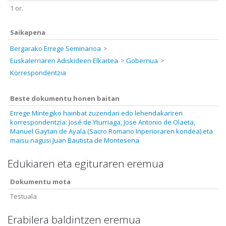
1 or.
Saikapena
Bergarako Errege Seminarioa
Euskalerriaren Adiskideen Elkartea
Gobernua
Korrespondentzia
Beste dokumentu honen baitan
Errege Mintegiko hainbat zuzendari edo lehendakariren
korrespondentzia: José de Yturriaga, Jose Antonio de Olaeta,
Manuel Gaytan de Ayala (Sacro Romano Inperioraren kondea) eta
maisu nagusi Juan Bautista de Montesena
Edukiaren eta egituraren eremua
Dokumentu mota
Testuala
Erabilera baldintzen eremua