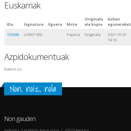
Euskarriak
Originala
Azken
IDa
Signatura
Egoera
Mota
ala kopia
eguneraket
150586
c/0007-002
Papera
Originala
2021-10-25
14:10
Azpidokumentuak
Batere ez.
Non, noiz, nola
Non gauden
Helbidea: San Martin Agirre plaza, 1. 20570 Bergara