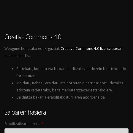
Creative Commons 4.0
Webgune honetako eduki guztiak
Creative Commons 4.0 lizentziapean
eskaintzen dira:
Partekatu, kopiatu eta birbanatu ditzakezu edozein bitarteko edo
formatutan.
Moldatu, nahasi, eraldatu eta horretan oinarrituz sortu dezakezu
edozein xedetarako, baita merkataritza-xedeetarako ere.
Baldintza bakarra erabilitako iturriaren aitorpena da.
Saioaren hasiera
Erabiltzailearen izena
*