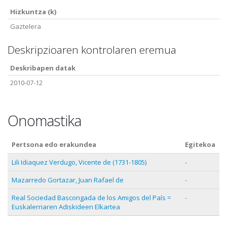
Hizkuntza (k)
Gaztelera
Deskripzioaren kontrolaren eremua
Deskribapen datak
2010-07-12
Onomastika
Pertsona edo erakundea
Egitekoa
Lili Idiaquez Verdugo, Vicente de (1731-1805)
-
Mazarredo Gortazar, Juan Rafael de
-
Real Sociedad Bascongada de los Amigos del País =
-
Euskalerriaren Adiskideen Elkartea