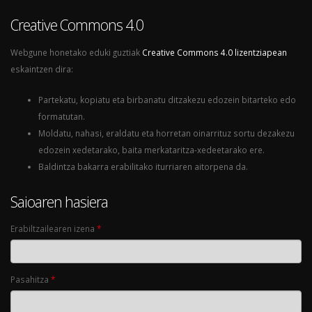
Creative Commons 4.0
Webgune honetako eduki guztiak
Creative Commons 4.0 lizentziapean
eskaintzen dira:
Partekatu, kopiatu eta birbanatu ditzakezu edozein bitarteko edo
formatutan.
Moldatu, nahasi, eraldatu eta horretan oinarrituz sortu dezakezu
edozein xedetarako, baita merkataritza-xedeetarako ere.
Baldintza bakarra erabilitako iturriaren aitorpena da.
Saioaren hasiera
Erabiltzailearen izena
*
Pasahitza
*