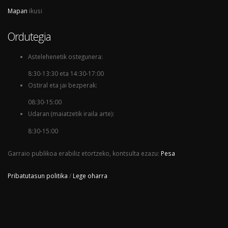
Mapan
ikusi
Ordutegia
Astelehenetik ostegunera:
8:30-13:30 eta 14:30-17:00
Ostiral eta jai bezperak:
08:30-15:00
Udaran (maiatzetik iraila arte):
8:30-15:00
Garraio publikoa erabiliz etortzeko, kontsulta ezazu:
Pesa
Pribatutasun politika
/
Lege oharra