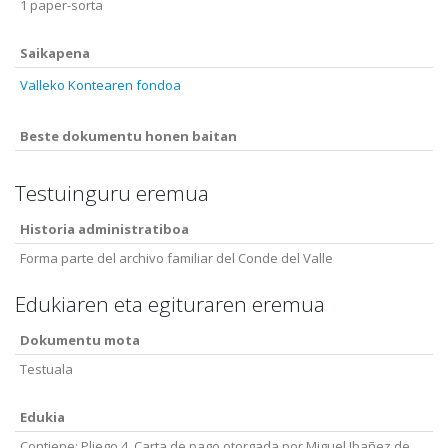
1 paper-sorta
Saikapena
Valleko Kontearen fondoa
Beste dokumentu honen baitan
Testuinguru eremua
Historia administratiboa
Forma parte del archivo familiar del Conde del Valle
Edukiaren eta egituraren eremua
Dokumentu mota
Testuala
Edukia
Contiene: Pliego 4. Carta de pago otorgada por Miguel Ibañez de