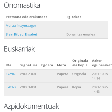
Onomastika
Pertsona edo erakundea
Egitekoa
Murua (mayorazgo)
-
Biain Bilbao, Elisabet
Dohaintza emailea
Euskarriak
Originala
Azken
IDa
Signatura
Egoera
Mota
ala kopia
eguneraket
172940
c/0002-001
Papera
Originala
2021-10-25
14:14
370322
c/0003-001
Papera
Kopia
2021-10-25
14:43
Azpidokumentuak