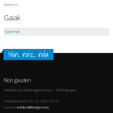
Batere ez.
Gaiak
Baserriak
Non, noiz, nola
Non gauden
Helbidea: San Martin Agirre plaza, 1. 20570 Bergara
Telefonoa: 943 77 91 32 - 943 77 91 27
e-posta:
artxiboa@bergara.eus