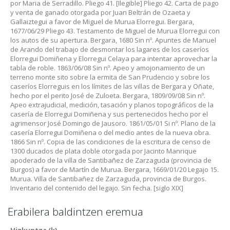
por Maria de Serradillo. Pliego 41. [Ilegible] Pliego 42. Carta de pago
y venta de ganado otorgada por Juan Beltrán de Ozaeta y
Gallaiztegui a favor de Miguel de Murua Elorregui. Bergara,
1677/06/29 Pliego 43. Testamento de Miguel de Murua Elorregui con
los autos de su apertura. Bergara, 1680 Sin nº. Apuntes de Manuel
de Arando del trabajo de desmontar los lagares de los caseríos
Elorregui Domiñena y Elorregui Celaya para intentar aprovechar la
tabla de roble. 1863/06/08 Sin nº. Apeo y amojonamiento de un
terreno monte sito sobre la ermita de San Prudencio y sobre los
caseríos Elorreguis en los límites de las villas de Bergara y Oñate,
hecho por el perito José de Zuloeta. Bergara, 1809/09/08 Sin nº.
Apeo extrajudicial, medición, tasación y planos topográficos de la
casería de Elorregui Domiñena y sus pertenecidos hecho por el
agrimensor José Domingo de Jausoro. 1861/05/01 Si nº. Plano de la
casería Elorregui Domiñena o del medio antes de la nueva obra.
1866 Sin nº. Copia de las condiciones de la escritura de censo de
1300 ducados de plata doble otorgada por Jacinto Manrique
apoderado de la villa de Santibañez de Zarzaguda (provincia de
Burgos) a favor de Martín de Murua. Bergara, 1669/01/20 Legajo 15.
Murua. Villa de Santibañez de Zarzaguda, provincia de Burgos.
Inventario del contenido del legajo. Sin fecha. [siglo XIX]
Erabilera baldintzen eremua