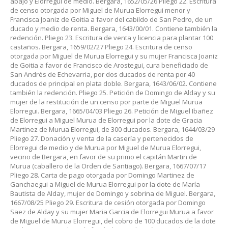
abajo y Elorregui de medio. Bergara, 1652/05/26 Pliego 22. Escritura
de censo otorgada por Miguel de Murua Elorregui menor y
Francisca Joaniz de Goitia a favor del cabildo de San Pedro, de un
ducado y medio de renta. Bergara, 1643/00/01. Contiene también la
redención. Pliego 23. Escritura de venta y licencia para plantar 100
castaños. Bergara, 1659/02/27 Pliego 24. Escritura de censo
otorgada por Miguel de Murua Elorregui y su mujer Francisca Joaniz
de Goitia a favor de Francisco de Arostegui, cura beneficiado de
San Andrés de Echevarria, por dos ducados de renta por 40
ducados de principal en plata doble. Bergara, 1643/06/02. Contiene
también la redención. Pliego 25. Petición de Domingo de Alday y su
mujer de la restitución de un censo por parte de Miguel Murua
Elorregui. Bergara, 1665/04/03 Pliego 26. Petición de Miguel Ibañez
de Elorregui a Miguel Murua de Elorregui por la dote de Gracia
Martinez de Murua Elorregui, de 300 ducados. Bergara, 1644/03/29
Pliego 27. Donación y venta de la casería y pertenecidos de
Elorregui de medio y de Murua por Miguel de Murua Elorregui,
vecino de Bergara, en favor de su primo el capitán Martin de
Murua (caballero de la Orden de Santiago). Bergara, 1667/07/17
Pliego 28. Carta de pago otorgada por Domingo Martinez de
Ganchaegui a Miguel de Murua Elorregui por la dote de María
Bautista de Alday, mujer de Domingo y sobrina de Miguel. Bergara,
1667/08/25 Pliego 29. Escritura de cesión otorgada por Domingo
Saez de Alday y su mujer Maria Garcia de Elorregui Murua a favor
de Miguel de Murua Elorregui, del cobro de 100 ducados de la dote