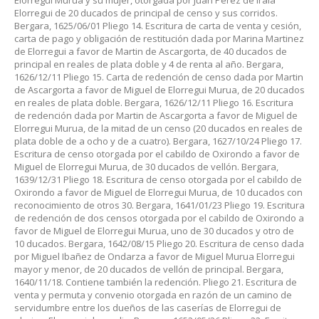
Elorregui Murua y su mujer, otorgada por Juan Perez de Irala
Elorregui de 20 ducados de principal de censo y sus corridos.
Bergara, 1625/06/01 Pliego 14. Escritura de carta de venta y cesión,
carta de pago y obligación de restitución dada por Marina Martinez
de Elorregui a favor de Martin de Ascargorta, de 40 ducados de
principal en reales de plata doble y 4 de renta al año. Bergara,
1626/12/11 Pliego 15. Carta de redención de censo dada por Martin
de Ascargorta a favor de Miguel de Elorregui Murua, de 20 ducados
en reales de plata doble. Bergara, 1626/12/11 Pliego 16. Escritura
de redención dada por Martin de Ascargorta a favor de Miguel de
Elorregui Murua, de la mitad de un censo (20 ducados en reales de
plata doble de a ocho y de a cuatro). Bergara, 1627/10/24 Pliego 17.
Escritura de censo otorgada por el cabildo de Oxirondo a favor de
Miguel de Elorregui Murua, de 30 ducados de vellón. Bergara,
1639/12/31 Pliego 18. Escritura de censo otorgada por el cabildo de
Oxirondo a favor de Miguel de Elorregui Murua, de 10 ducados con
reconocimiento de otros 30. Bergara, 1641/01/23 Pliego 19. Escritura
de redención de dos censos otorgada por el cabildo de Oxirondo a
favor de Miguel de Elorregui Murua, uno de 30 ducados y otro de
10 ducados. Bergara, 1642/08/15 Pliego 20. Escritura de censo dada
por Miguel Ibañez de Ondarza a favor de Miguel Murua Elorregui
mayor y menor, de 20 ducados de vellón de principal. Bergara,
1640/11/18. Contiene también la redención. Pliego 21. Escritura de
venta y permuta y convenio otorgada en razón de un camino de
servidumbre entre los dueños de las caserías de Elorregui de