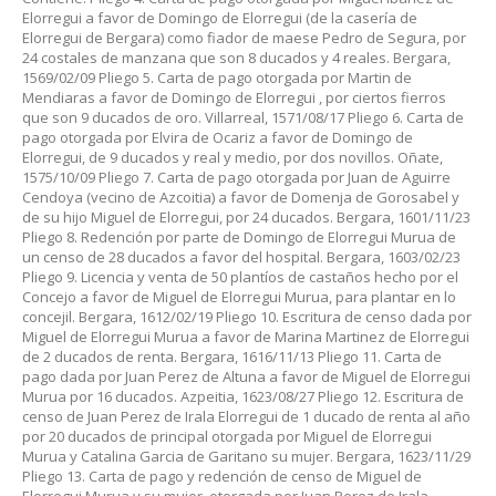
Elorregui a favor de Domingo de Elorregui (de la casería de
Elorregui de Bergara) como fiador de maese Pedro de Segura, por
24 costales de manzana que son 8 ducados y 4 reales. Bergara,
1569/02/09 Pliego 5. Carta de pago otorgada por Martin de
Mendiaras a favor de Domingo de Elorregui , por ciertos fierros
que son 9 ducados de oro. Villarreal, 1571/08/17 Pliego 6. Carta de
pago otorgada por Elvira de Ocariz a favor de Domingo de
Elorregui, de 9 ducados y real y medio, por dos novillos. Oñate,
1575/10/09 Pliego 7. Carta de pago otorgada por Juan de Aguirre
Cendoya (vecino de Azcoitia) a favor de Domenja de Gorosabel y
de su hijo Miguel de Elorregui, por 24 ducados. Bergara, 1601/11/23
Pliego 8. Redención por parte de Domingo de Elorregui Murua de
un censo de 28 ducados a favor del hospital. Bergara, 1603/02/23
Pliego 9. Licencia y venta de 50 plantíos de castaños hecho por el
Concejo a favor de Miguel de Elorregui Murua, para plantar en lo
concejil. Bergara, 1612/02/19 Pliego 10. Escritura de censo dada por
Miguel de Elorregui Murua a favor de Marina Martinez de Elorregui
de 2 ducados de renta. Bergara, 1616/11/13 Pliego 11. Carta de
pago dada por Juan Perez de Altuna a favor de Miguel de Elorregui
Murua por 16 ducados. Azpeitia, 1623/08/27 Pliego 12. Escritura de
censo de Juan Perez de Irala Elorregui de 1 ducado de renta al año
por 20 ducados de principal otorgada por Miguel de Elorregui
Murua y Catalina Garcia de Garitano su mujer. Bergara, 1623/11/29
Pliego 13. Carta de pago y redención de censo de Miguel de