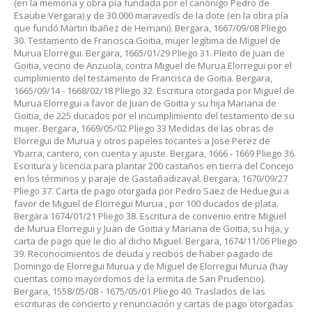
(en la memoria y obra pía fundada por el canónigo Pedro de
Esaube Vergara) y de 30.000 maravedís de la dote (en la obra pía
que fundó Martin Ibañez de Hernani). Bergara, 1667/09/08 Pliego
30. Testamento de Francisca Goitia, mujer legítima de Miguel de
Murua Elorregui. Bergara, 1665/01/29 Pliego 31. Pleito de Juan de
Goitia, vecino de Anzuola, contra Miguel de Murua Elorregui por el
cumplimiento del testamento de Francisca de Goitia. Bergara,
1665/09/14 - 1668/02/18 Pliego 32. Escritura otorgada por Miguel de
Murua Elorregui a favor de Juan de Goitia y su hija Mariana de
Goitia, de 225 ducados por el incumplimiento del testamento de su
mujer. Bergara, 1669/05/02 Pliego 33 Medidas de las obras de
Elorregui de Murua y otros papeles tocantes a Jose Perez de
Ybarra, cantero, con cuenta y ajuste. Bergara, 1666 - 1669 Pliego 36.
Escritura y licencia para plantar 200 castaños en tierra del Concejo
en los términos y paraje de Gastañadizaval. Bergara, 1670/09/27
Pliego 37. Carta de pago otorgada por Pedro Saez de Heduegui a
favor de Miguel de Elorregui Murua , por 100 ducados de plata.
Bergara 1674/01/21 Pliego 38. Escritura de convenio entre Miguel
de Murua Elorregui y Juan de Goitia y Mariana de Goitia, su hija, y
carta de pago que le dio al dicho Miguel. Bergara, 1674/11/06 Pliego
39. Reconocimientos de deuda y recibos de haber pagado de
Domingo de Elorregui Murua y de Miguel de Elorregui Murua (hay
cuentas como mayordomos de la ermita de San Prudencio).
Bergara, 1558/05/08 - 1675/05/01 Pliego 40. Traslados de las
escrituras de concierto y renunciación y cartas de pago otorgadas