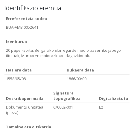
Identifikazio eremua
Erreferentzia kodea
BUA-AMB 0052641
Izenburua
20 paper-sorta. Bergarako Elorregui de medio baserriko jabego
tituluak, Muruaren maiorazkoari dagozkionak.
Hasiera data
Bukaera data
1558/05/08
1866/00/00
Signatura
Deskribapen maila
topografikoa
Digitalizatuta
Dokumentu unitatea
C/0002-001
Ez
(pieza)
Tamaina eta euskarria