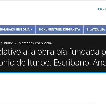
EU
/
ERGARAKO HISTORIA
DOKUMENTUEN KUDEAKETA
BILATZAILEA
Iturbe
Memoriak eta hilobiak
lativo a la obra pía fundada p
onio de Iturbe. Escribano: An