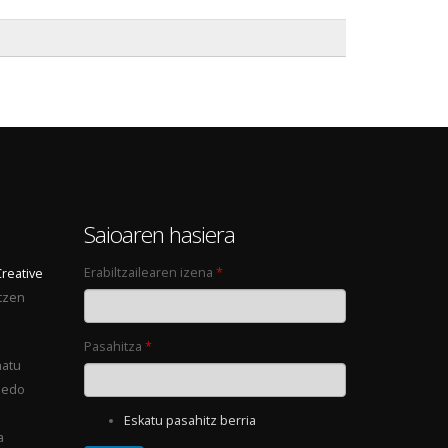
0
Saioaren hasiera
Erabiltzailearen izena
*
Creative
tzen
Pasahitza
*
natu
 edo
Eskatu pasahitz berria
a