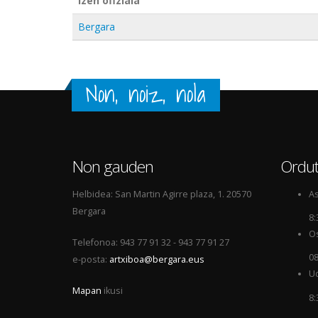
Izen ofiziala
Bergara
Non, noiz, nola
Non gauden
Ordut
Helbidea: San Martin Agirre plaza, 1. 20570
As
Bergara
8:
Os
Telefonoa: 943 77 91 32 - 943 77 91 27
08
e-posta:
artxiboa@bergara.eus
Ud
Mapan
ikusi
8: