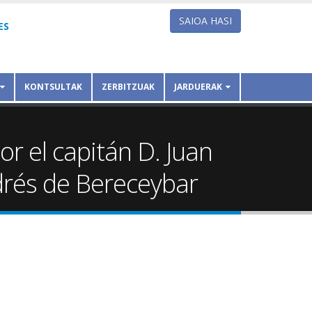
SAIOA HASI
ES
KONTSULTAK
ZERBITZUAK
JARDUERAK
or el capitán D. Juan
drés de Bereceybar