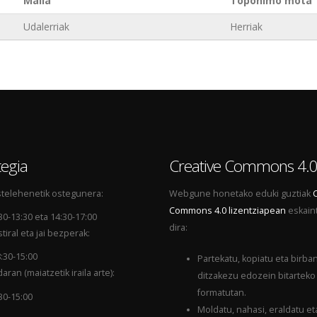
Maila
Toponimo mota
Udalerriak
Herriak
egia
Creative Commons 4.
telehenetik ostegunera:
Webgune honetako eduki guztiak
Commons 4.0 lizentziapean
eskain
30-13:30 eta 14:30-17:00
dira:
tiral eta jai bezperak:
:30-15:00
Partekatu, kopiatu eta birba
aran (maiatzetik iraila arte):
ditzakezu edozein bitarteko
formatutan.
30-15:00
Moldatu, nahasi, eraldatu et