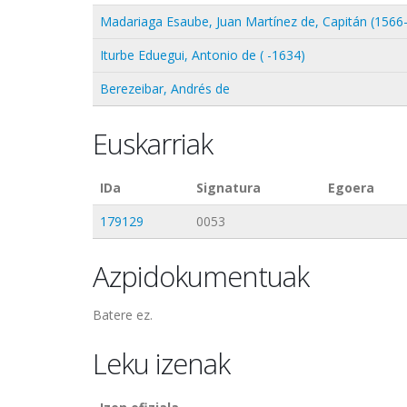
Madariaga Esaube, Juan Martínez de, Capitán (1566-
Iturbe Eduegui, Antonio de ( -1634)
Berezeibar, Andrés de
Euskarriak
IDa
Signatura
Egoera
179129
0053
Azpidokumentuak
Batere ez.
Leku izenak