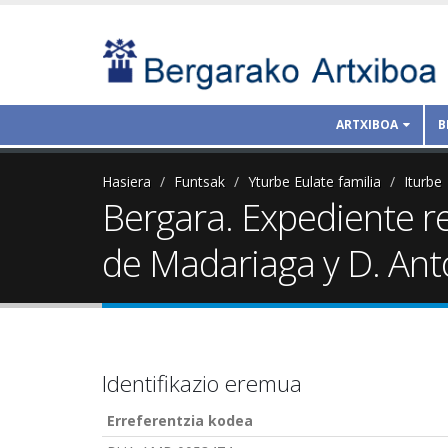
ARTXIBOA
B
Hasiera
Funtsak
Yturbe Eulate familia
Iturbe
Bergara. Expediente re
de Madariaga y D. Ant
Identifikazio eremua
Erreferentzia kodea