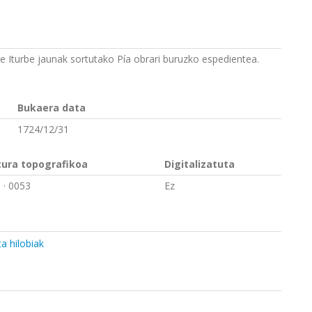
e Iturbe jaunak sortutako Pía obrari buruzko espedientea.
Bukaera data
1724/12/31
tura topografikoa
Digitalizatuta
1
· 0053
Ez
a hilobiak