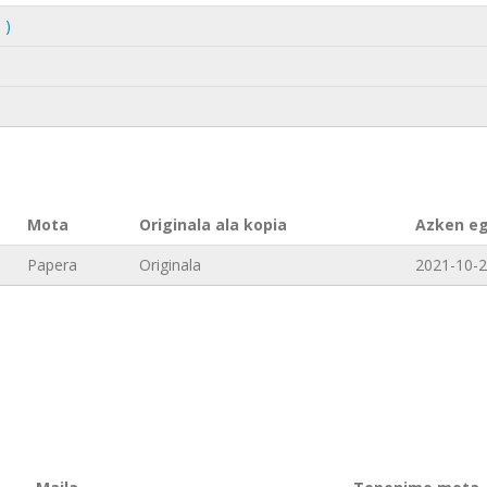
 )
Mota
Originala ala kopia
Azken e
Papera
Originala
2021-10-2