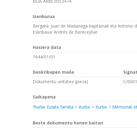
BUA-AMB 0053474
Izenburua
Bergara. Juan de Madariaga kapitainak eta Antonio d
Eskribaua: Andrés de Bereceybar
Hasiera data
1644/01/01
Deskribapen maila
Signa
Dokumentu unitatea (pieza)
C/000
Saikapena
Yturbe Eulate familia
Iturbe
Iturbe
Memoriak et
Beste dokumentu honen baitan