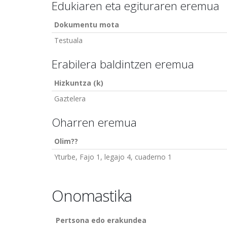
Edukiaren eta egituraren eremua
Dokumentu mota
Testuala
Erabilera baldintzen eremua
Hizkuntza (k)
Gaztelera
Oharren eremua
Olim??
Yturbe, Fajo 1, legajo 4, cuaderno 1
Onomastika
Pertsona edo erakundea