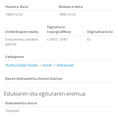
Hasiera data
Bukaera data
1805/12/23
1805/12/23
Signatura
Deskribapen maila
topografikoa
Digitalizatuta
Dokumentu unitatea
C/0015
· 0587
Ez
(pieza)
Saikapena
Yturbe Eulate familia
Acedo
Alokairuak
Beste dokumentu honen baitan
Edukiaren eta egituraren eremua
Dokumentu mota
Testuala