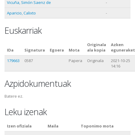
Vicuña, Simón Saenz de
-
Aparicio, Calixto
-
Euskarriak
Originala
Azken
IDa
Signatura
Egoera
Mota
ala kopia
eguneraket
179663
0587
Papera
Originala
2021-10-25
14:16
Azpidokumentuak
Batere ez.
Leku izenak
Izen ofiziala
Maila
Toponimo mota