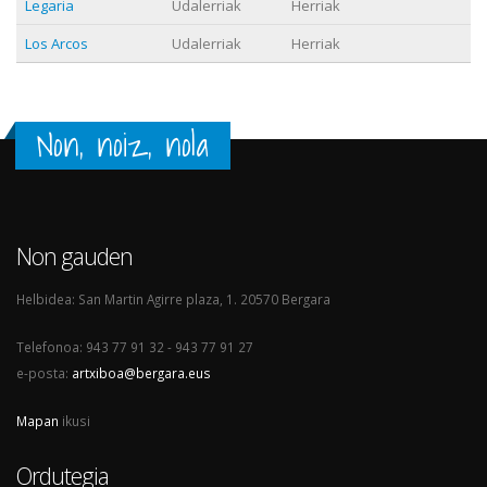
Legaria
Udalerriak
Herriak
Los Arcos
Udalerriak
Herriak
Non, noiz, nola
Non gauden
Helbidea: San Martin Agirre plaza, 1. 20570 Bergara
Telefonoa: 943 77 91 32 - 943 77 91 27
e-posta:
artxiboa@bergara.eus
Mapan
ikusi
Ordutegia