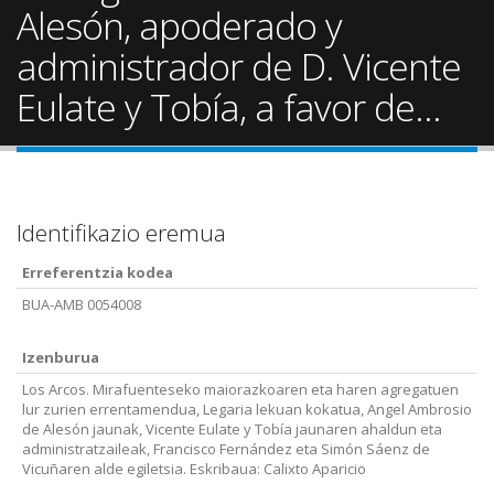
Alesón, apoderado y
administrador de D. Vicente
Eulate y Tobía, a favor de...
Identifikazio eremua
Erreferentzia kodea
BUA-AMB 0054008
Izenburua
Los Arcos. Mirafuenteseko maiorazkoaren eta haren agregatuen
lur zurien errentamendua, Legaria lekuan kokatua, Angel Ambrosio
de Alesón jaunak, Vicente Eulate y Tobía jaunaren ahaldun eta
administratzaileak, Francisco Fernández eta Simón Sáenz de
Vicuñaren alde egiletsia. Eskribaua: Calixto Aparicio