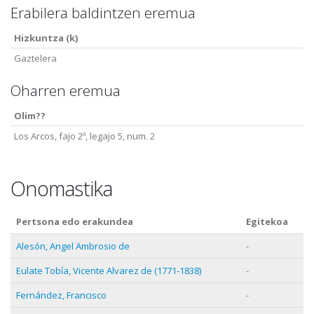
Erabilera baldintzen eremua
Hizkuntza (k)
Gaztelera
Oharren eremua
Olim??
Los Arcos, fajo 2º, legajo 5, num. 2
Onomastika
Pertsona edo erakundea
Egitekoa
Alesón, Angel Ambrosio de
-
Eulate Tobía, Vicente Alvarez de (1771-1838)
-
Fernández, Francisco
-