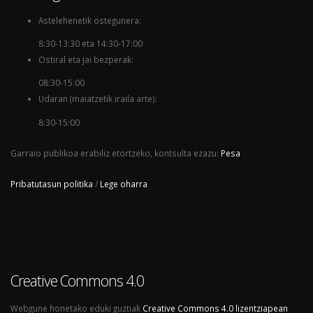
Astelehenetik ostegunera:
8:30-13:30 eta 14:30-17:00
Ostiral eta jai bezperak:
08:30-15:00
Udaran (maiatzetik iraila arte):
8:30-15:00
Garraio publikoa erabiliz etortzeko, kontsulta ezazu:
Pesa
Pribatutasun politika
/
Lege oharra
Creative Commons 4.0
Webgune honetako eduki guztiak
Creative Commons 4.0 lizentziapean