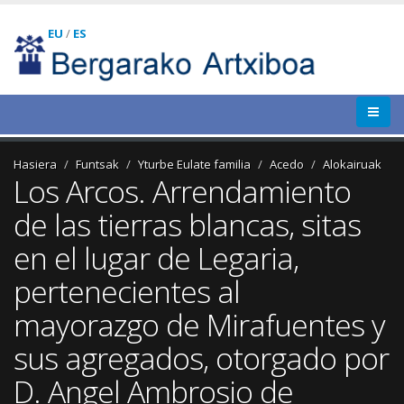
EU
/
ES
Hasiera
Funtsak
Yturbe Eulate familia
Acedo
Alokairuak
Los Arcos. Arrendamiento
de las tierras blancas, sitas
en el lugar de Legaria,
pertenecientes al
mayorazgo de Mirafuentes y
sus agregados, otorgado por
D. Angel Ambrosio de