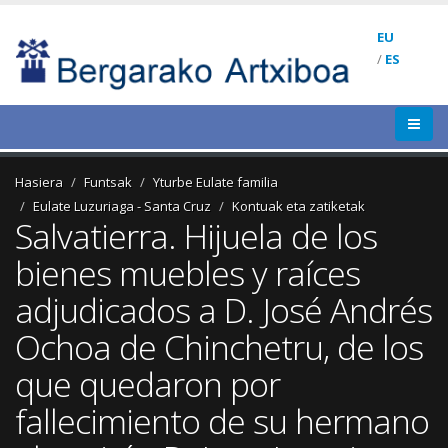
EU
/
ES
Hasiera
Funtsak
Yturbe Eulate familia
Eulate Luzuriaga - Santa Cruz
Kontuak eta zatiketak
Salvatierra. Hijuela de los
bienes muebles y raíces
adjudicados a D. José Andrés
Ochoa de Chinchetru, de los
que quedaron por
fallecimiento de su hermano