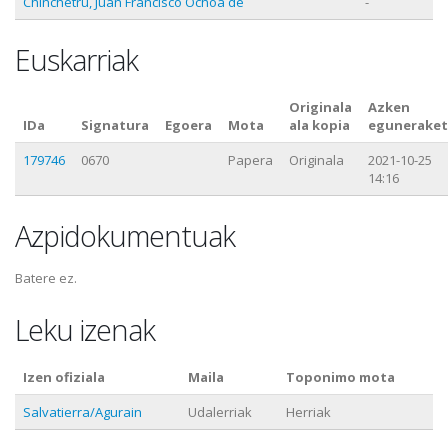
Chinchetru, Juan Francisco Ochoa de
-
Euskarriak
Originala
Azken
IDa
Signatura
Egoera
Mota
ala kopia
eguneraket
179746
0670
Papera
Originala
2021-10-25
14:16
Azpidokumentuak
Batere ez.
Leku izenak
Izen ofiziala
Maila
Toponimo mota
Salvatierra/Agurain
Udalerriak
Herriak