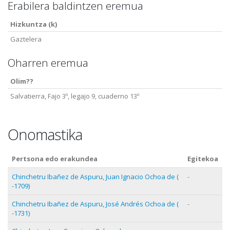
Erabilera baldintzen eremua
Hizkuntza (k)
Gaztelera
Oharren eremua
Olim??
Salvatierra, Fajo 3º, legajo 9, cuaderno 13º
Onomastika
Pertsona edo erakundea
Egitekoa
Chinchetru Ibañez de Aspuru, Juan Ignacio Ochoa de (
-
-1709)
Chinchetru Ibañez de Aspuru, José Andrés Ochoa de (
-
-1731)