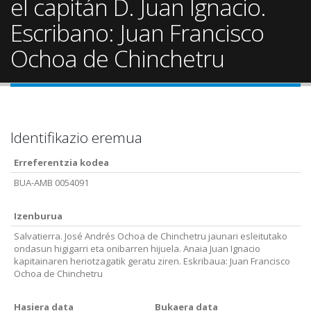
el capitán D. Juan Ignacio.
Escribano: Juan Francisco
Ochoa de Chinchetru
Identifikazio eremua
Erreferentzia kodea
BUA-AMB 0054091
Izenburua
Salvatierra. José Andrés Ochoa de Chinchetru jaunari esleitutako
ondasun higigarri eta onibarren hijuela. Anaia Juan Ignacio
kapitainaren heriotzagatik geratu ziren. Eskribaua: Juan Francisco
Ochoa de Chinchetru
Hasiera data
Bukaera data