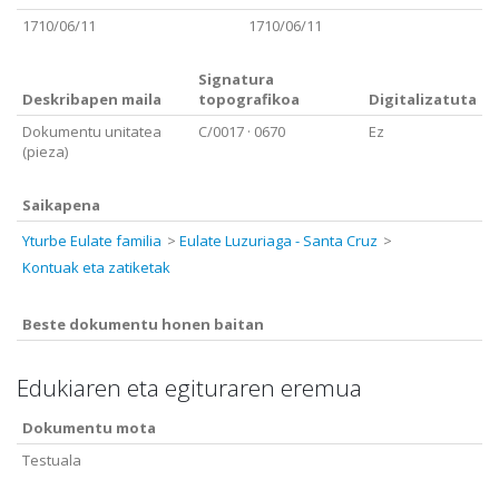
1710/06/11
1710/06/11
Signatura
Deskribapen maila
topografikoa
Digitalizatuta
Dokumentu unitatea
C/0017
· 0670
Ez
(pieza)
Saikapena
Yturbe Eulate familia
Eulate Luzuriaga - Santa Cruz
Kontuak eta zatiketak
Beste dokumentu honen baitan
Edukiaren eta egituraren eremua
Dokumentu mota
Testuala