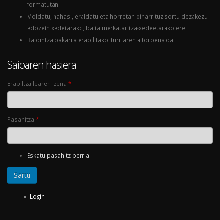
formatutan.
Moldatu, nahasi, eraldatu eta horretan oinarrituz sortu dezakezu
edozein xedetarako, baita merkataritza-xedeetarako ere.
Baldintza bakarra erabilitako iturriaren aitorpena da.
Saioaren hasiera
Erabiltzailearen izena
*
Pasahitza
*
Eskatu pasahitz berria
Login