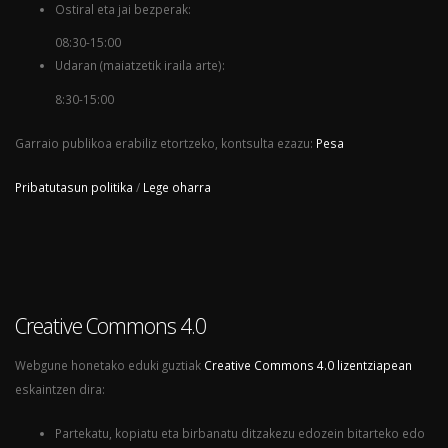
Ostiral eta jai bezperak:
08:30-15:00
Udaran (maiatzetik iraila arte):
8:30-15:00
Garraio publikoa erabiliz etortzeko, kontsulta ezazu:
Pesa
Pribatutasun politika
/
Lege oharra
Creative Commons 4.0
Webgune honetako eduki guztiak
Creative Commons 4.0 lizentziapean
eskaintzen dira:
Partekatu, kopiatu eta birbanatu ditzakezu edozein bitarteko edo