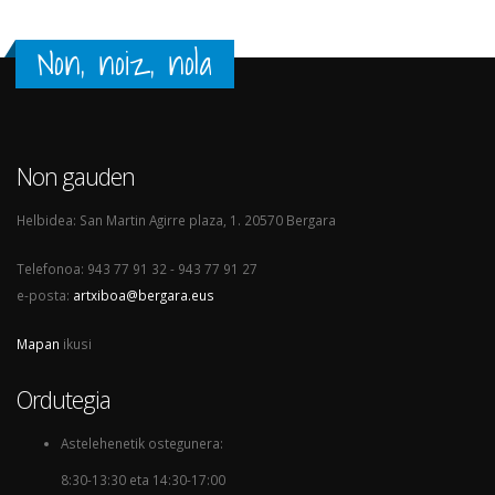
Non, noiz, nola
Non gauden
Helbidea: San Martin Agirre plaza, 1. 20570 Bergara
Telefonoa: 943 77 91 32 - 943 77 91 27
e-posta:
artxiboa@bergara.eus
Mapan
ikusi
Ordutegia
Astelehenetik ostegunera:
8:30-13:30 eta 14:30-17:00