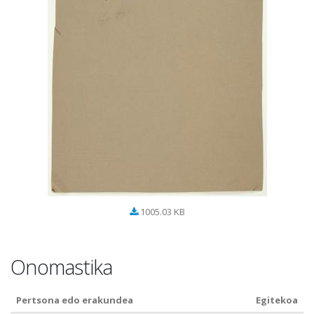
1005.03 KB
Onomastika
Pertsona edo erakundea
Egitekoa