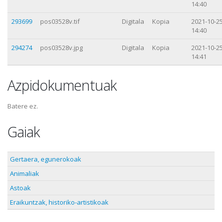
14:40
293699
pos03528v.tif
Digitala
Kopia
2021-10-2
14:40
294274
pos03528v.jpg
Digitala
Kopia
2021-10-2
14:41
Azpidokumentuak
Batere ez.
Gaiak
Gertaera, egunerokoak
Animaliak
Astoak
Eraikuntzak, historiko-artistikoak