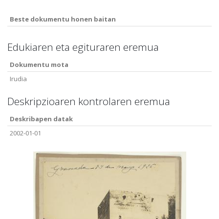
Beste dokumentu honen baitan
Edukiaren eta egituraren eremua
Dokumentu mota
Irudia
Deskripzioaren kontrolaren eremua
Deskribapen datak
2002-01-01