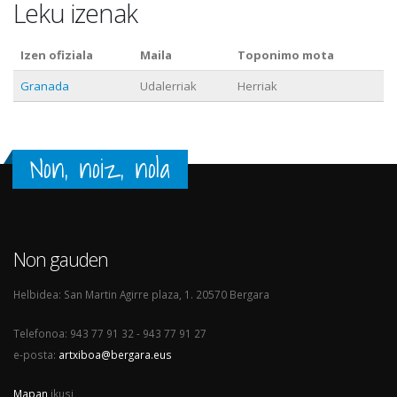
Leku izenak
Izen ofiziala
Maila
Toponimo mota
Granada
Udalerriak
Herriak
Non, noiz, nola
Non gauden
Helbidea: San Martin Agirre plaza, 1. 20570 Bergara
Telefonoa: 943 77 91 32 - 943 77 91 27
e-posta:
artxiboa@bergara.eus
Mapan
ikusi