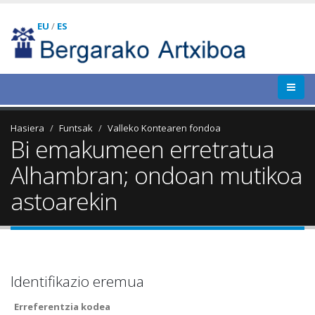
EU
/
ES
Hasiera
Funtsak
Valleko Kontearen fondoa
Bi emakumeen erretratua
Alhambran; ondoan mutikoa
astoarekin
Identifikazio eremua
Erreferentzia kodea