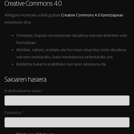
Creative Commons 4.0
Webgune honetako eduki guztiak
Creative Commons 4.0 lizentziapean
eskaintzen dira:
Partekatu, kopiatu eta birbanatu ditzakezu edozein bitarteko edo
formatutan.
Moldatu, nahasi, eraldatu eta horretan oinarrituz sortu dezakezu
edozein xedetarako, baita merkataritza-xedeetarako ere.
Baldintza bakarra erabilitako iturriaren aitorpena da.
Saioaren hasiera
Erabiltzailearen izena
*
Pasahitza
*