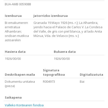
BUA-AMB 0059088
Izenburua
Jatorrizko izenburua
Bi emakumeren
Granada 19 Mayo 1926 [ms. r.]; La Alhambra,
erretratua
yendo hacia el Palacio de Carlos V. La Condesa
Alhambran;
del Valle, de gris con piel blanca, y al lado Anita
ondoan mutikoa
Múrua, Vda. de Velasco [ms. v.]
astoarekin
Hasiera data
Bukaera data
1926/00/00
1926/00/00
Signatura
Deskribapen maila
topografikoa
Digitalizatuta
Dokumentu unitatea
R004973
Bai
(pieza)
Saikapena
Valleko Kontearen fondoa