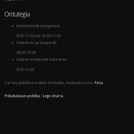
Ordutegia
Astelehenetik ostegunera:
8:30-13:30 eta 14:30-17:00
Ostiral eta jai bezperak:
08:30-15:00
Udaran (maiatzetik iraila arte):
8:30-15:00
Garraio publikoa erabiliz etortzeko, kontsulta ezazu:
Pesa
Pribatutasun politika
/
Lege oharra