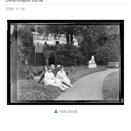
Deskribapen datak
2005-11-16
1006.58 KB