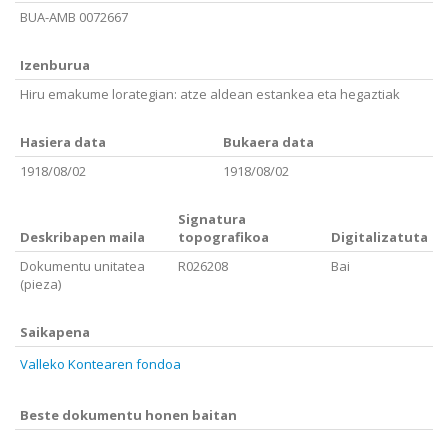
BUA-AMB 0072667
Izenburua
Hiru emakume lorategian: atze aldean estankea eta hegaztiak
Hasiera data
Bukaera data
1918/08/02
1918/08/02
Signatura
Deskribapen maila
topografikoa
Digitalizatuta
Dokumentu unitatea
R026208
Bai
(pieza)
Saikapena
Valleko Kontearen fondoa
Beste dokumentu honen baitan