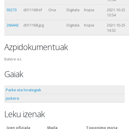
93273
d011168.tif
Ona
Digitala
Kopia
2021-10-25
13:54
266442
d011168.jpg
Digitala
Kopia
2021-10-25
14:32
Azpidokumentuak
Batere ez.
Gaiak
Parke eta lorategiak
Jazkera
Leku izenak
Izen ofiziala
Maila
Toponimo mota