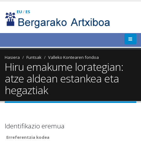
EU
/
ES
Hasiera
Funtsak
Valleko Kontearen fondoa
Hiru emakume lorategian:
atze aldean estankea eta
hegaztiak
Identifikazio eremua
Erreferentzia kodea