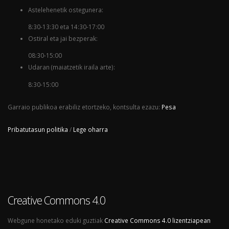
Astelehenetik ostegunera:
8:30-13:30 eta 14:30-17:00
Ostiral eta jai bezperak:
08:30-15:00
Udaran (maiatzetik iraila arte):
8:30-15:00
Garraio publikoa erabiliz etortzeko, kontsulta ezazu:
Pesa
Pribatutasun politika
/
Lege oharra
Creative Commons 4.0
Webgune honetako eduki guztiak
Creative Commons 4.0 lizentziapean