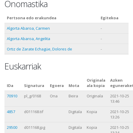
Onomastika
Pertsona edo erakundea
Egitekoa
Algorta Abaroa, Carmen
-
Algorta Abaroa, Angelita
-
Ortiz de Zarate Echagüe, Dolores de
-
Euskarriak
Originala
Azken
IDa
Signatura
Egoera
Mota
ala kopia
egunerake
70910
pl_g/0168
Ona
Beira
Originala
2021-10-25
13:46
4857
d011168.tif
Digitala
Kopia
2021-10-25
13:26
29500
d011168.jpg
Digitala
Kopia
2021-10-25
13:34