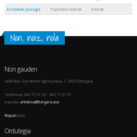
Errotalde jauregia
Toponimo txikiak
Etxeak
Non, noiz, nola
Non gauden
Helbidea: San Martin Agirre plaza, 1. 20570 Bergara
Telefonoa: 943 77 91 32 - 943 77 91 27
e-posta:
artxiboa@bergara.eus
Mapan
ikusi
Ordutegia