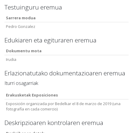
Testuinguru eremua
Sarrera modua
Pedro Gonzalez
Edukiaren eta egituraren eremua
Dokumentu mota
Irudia
Erlazionatutako dokumentazioaren eremua
Iturri osagarriak
Erakusketak
Exposiciones
Exposición organizada por Bedelkar el 8 de marzo de 2019 (una
fotografía en cada comercio)
Deskripzioaren kontrolaren eremua