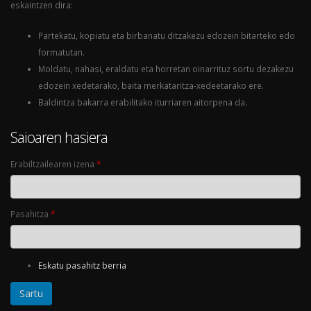
eskaintzen dira:
Partekatu, kopiatu eta birbanatu ditzakezu edozein bitarteko edo
formatutan.
Moldatu, nahasi, eraldatu eta horretan oinarrituz sortu dezakezu
edozein xedetarako, baita merkataritza-xedeetarako ere.
Baldintza bakarra erabilitako iturriaren aitorpena da.
Saioaren hasiera
Erabiltzailearen izena
*
Pasahitza
*
Eskatu pasahitz berria