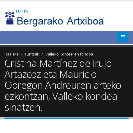
EU
/
ES
Hasiera
Funtsak
Valleko Kontearen fondoa
Cristina Martínez de Irujo
Artazcoz eta Mauricio
Obregon Andreuren arteko
ezkontzan, Valleko kondea
sinatzen.