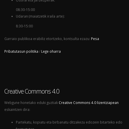
08:30-15:00
Udaran (maiatzetik iraila arte):
8:30-15:00
Garraio publikoa erabiliz etortzeko, kontsulta ezazu:
Pesa
Pribatutasun politika
/
Lege oharra
Creative Commons 4.0
Webgune honetako eduki guztiak
Creative Commons 4.0 lizentziapean
eskaintzen dira:
Partekatu, kopiatu eta birbanatu ditzakezu edozein bitarteko edo
formatutan.