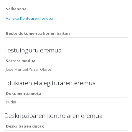
Saikapena
Valleko Kontearen fondoa
Beste dokumentu honen baitan
Testuinguru eremua
Sarrera modua
José Manuel Yrizar Olarte
Edukiaren eta egituraren eremua
Dokumentu mota
Irudia
Deskripzioaren kontrolaren eremua
Deskribapen datak