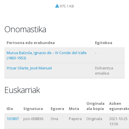
975.1 KB
Onomastika
Pertsona edo erakundea
Egitekoa
Murua Balzola, Ignacio de – IV Conde del Valle
-
(1863-1953)
Yrizar Olarte, José Manuel
Dohaintza
emailea
Euskarriak
Originala
Azken
IDa
Signatura
Egoera
Mota
ala kopia
egunerak
101807
pos-008836
Ona
Papera
Originala
2021-10-25
13:56