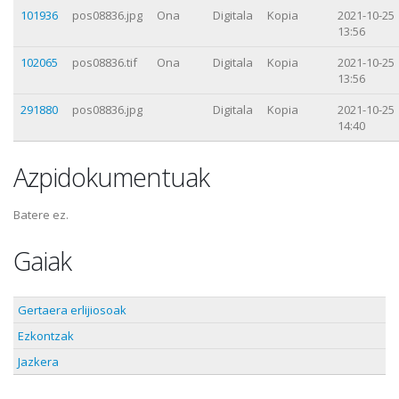
101936
pos08836.jpg
Ona
Digitala
Kopia
2021-10-25
13:56
102065
pos08836.tif
Ona
Digitala
Kopia
2021-10-25
13:56
291880
pos08836.jpg
Digitala
Kopia
2021-10-25
14:40
Azpidokumentuak
Batere ez.
Gaiak
Gertaera erlijiosoak
Ezkontzak
Jazkera