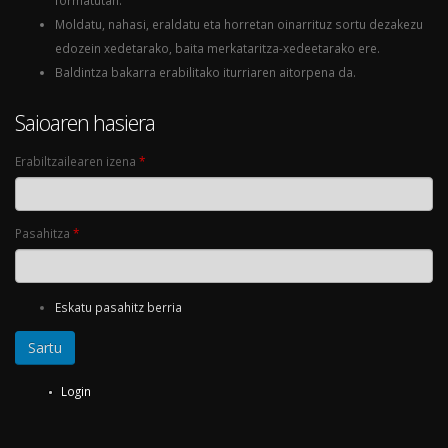
Moldatu, nahasi, eraldatu eta horretan oinarrituz sortu dezakezu
edozein xedetarako, baita merkataritza-xedeetarako ere.
Baldintza bakarra erabilitako iturriaren aitorpena da.
Saioaren hasiera
Erabiltzailearen izena
*
Pasahitza
*
Eskatu pasahitz berria
Login