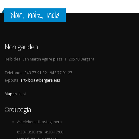
Non, noiz, nola
Non gauden
Helbidea: San Martin Agirre plaza, 1. 20570 Bergara
Telefonoa: 943 77 91 32 - 943 77 91 27
e-posta:
artxiboa@bergara.eus
Mapan
ikusi
Ordutegia
Astelehenetik ostegunera:
8:30-13:30 eta 14:30-17:00
Ostiral eta jai bezperak: