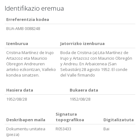
Identifikazio eremua
Erreferentzia kodea
BUA-AMB 0088248
Izenburua
Jatorrizko izenburua
Cristina Martínez de Irujo
Boda de Cristina (a) Lita Martínez de
Artazcoz eta Mauricio
Irujo y Artazcoz con Mauricio Obregón
Obregon Andreuren
y Andreu. En Arbaicenea (San
arteko ezkontzan, Valleko
Sebastián) 28 agosto 1952. El conde
kondea sinatzen.
del Valle firmando
Hasiera data
Bukaera data
1952/08/28
1952/08/28
Signatura
Deskribapen maila
topografikoa
Digitalizatuta
Dokumentu unitatea
R053433
Bai
(pieza)