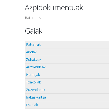
Azpidokumentuak
Batere ez.
Gaiak
Pattarrak
Arielak
Zuhaitzak
Auzo-bideak
Haragiak
Txakoliak
Zuzendariak
Irakaskuntza
Eskolak