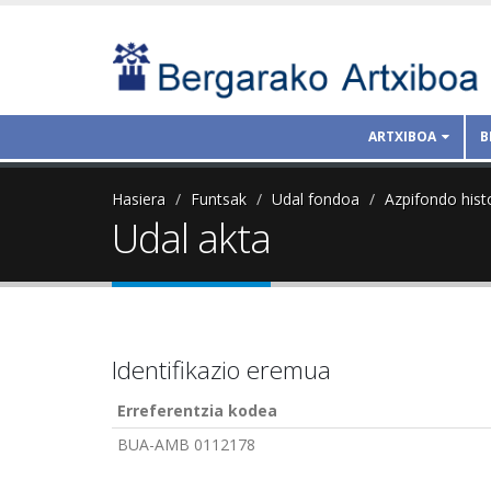
ARTXIBOA
B
Hasiera
Funtsak
Udal fondoa
Azpifondo hist
Udal akta
Identifikazio eremua
Erreferentzia kodea
BUA-AMB 0112178