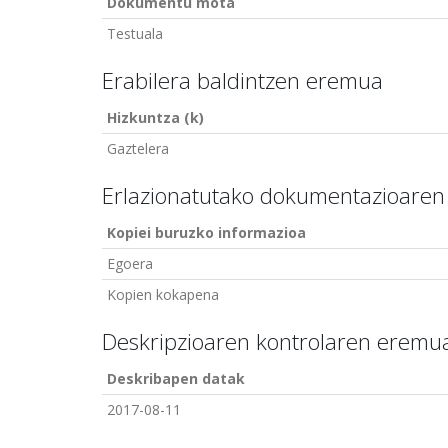
Dokumentu mota
Testuala
Erabilera baldintzen eremua
Hizkuntza (k)
Gaztelera
Erlazionatutako dokumentazioare
Kopiei buruzko informazioa
Egoera
Kopien kokapena
Deskripzioaren kontrolaren eremu
Deskribapen datak
2017-08-11