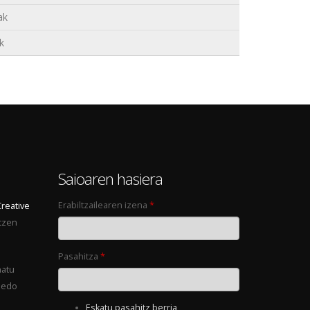
ak
k
0
Saioaren hasiera
Erabiltzailearen izena
*
Creative
tzen
Pasahitza
*
natu
 edo
Eskatu pasahitz berria