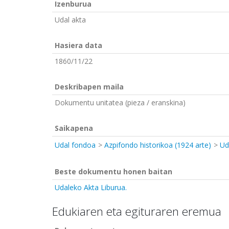
Izenburua
Udal akta
Hasiera data
1860/11/22
Deskribapen maila
Dokumentu unitatea (pieza / eranskina)
Saikapena
Udal fondoa
Azpifondo historikoa (1924 arte)
Ud
Beste dokumentu honen baitan
Udaleko Akta Liburua.
Edukiaren eta egituraren eremua