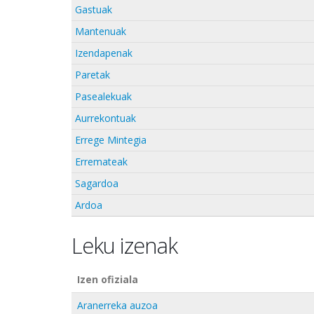
Gastuak
Mantenuak
Izendapenak
Paretak
Pasealekuak
Aurrekontuak
Errege Mintegia
Erremateak
Sagardoa
Ardoa
Leku izenak
Izen ofiziala
Aranerreka auzoa