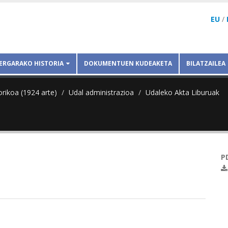
EU
/
ERGARAKO HISTORIA
DOKUMENTUEN KUDEAKETA
BILATZAILEA
orikoa (1924 arte)
Udal administrazioa
Udaleko Akta Liburuak
P