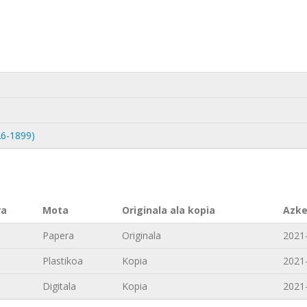
26-1899)
ra
Mota
Originala ala kopia
Azke
Papera
Originala
2021
Plastikoa
Kopia
2021
Digitala
Kopia
2021