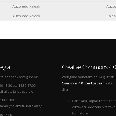
Auzo edo kaleak
Auzo
Auzo edo kaleak
Kalea
egia
Creative Commons 4.
telehenetik ostegunera:
Webgune honetako eduki guztiak
Commons 4.0 lizentziapean
eskain
30-13:30 eta 14:30-17:00
dira:
tiral eta jai bezperak:
:30-15:00
Partekatu, kopiatu eta birba
aran (maiatzetik iraila arte):
ditzakezu edozein bitarteko
formatutan.
30-15:00