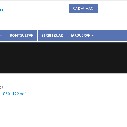
SAIOA HASI
ES
KONTSULTAK
ZERBITZUAK
JARDUERAK
DF:
18601122.pdf