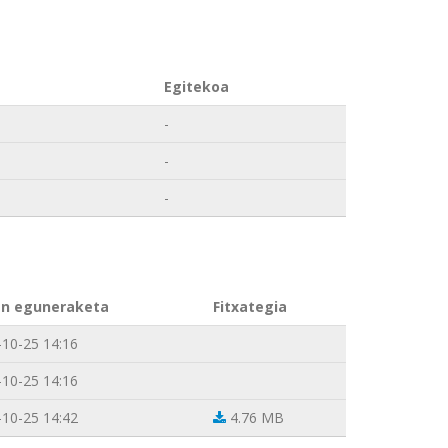
Egitekoa
-
-
-
n eguneraketa
Fitxategia
-10-25 14:16
-10-25 14:16
-10-25 14:42
4.76 MB