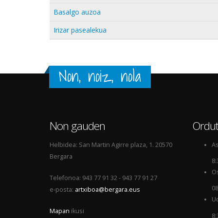
Basalgo auzoa
Irizar pasealekua
Non, noiz, nola
Non gauden
Ordut
Helbidea: San Martin Agirre plaza, 1. 20570
As
Bergara
8:
Os
Telefonoa: 943 77 91 32 - 943 77 91 27
08
e-posta:
artxiboa@bergara.eus
Ud
Mapan
ikusi
8: