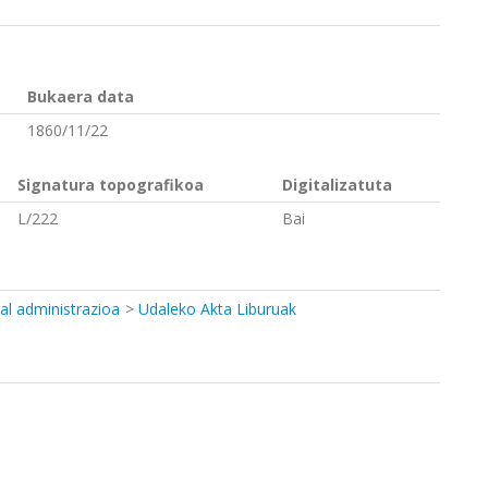
Bukaera data
1860/11/22
Signatura topografikoa
Digitalizatuta
L/222
Bai
al administrazioa
Udaleko Akta Liburuak