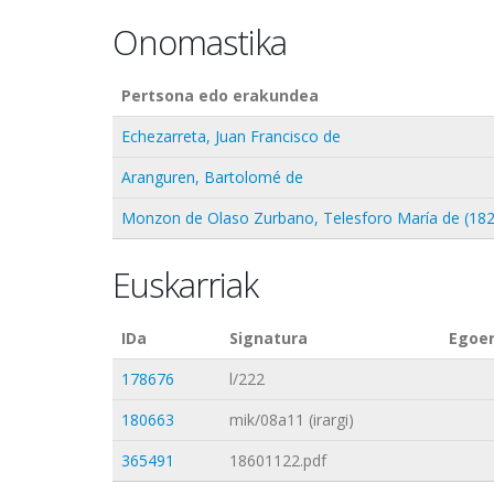
Onomastika
Pertsona edo erakundea
Echezarreta, Juan Francisco de
Aranguren, Bartolomé de
Monzon de Olaso Zurbano, Telesforo María de (18
Euskarriak
IDa
Signatura
Egoe
178676
l/222
180663
mik/08a11 (irargi)
365491
18601122.pdf