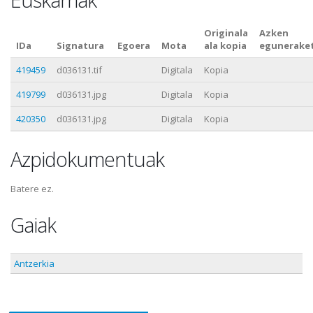
Originala
Azken
IDa
Signatura
Egoera
Mota
ala kopia
egunerake
419459
d036131.tif
Digitala
Kopia
419799
d036131.jpg
Digitala
Kopia
420350
d036131.jpg
Digitala
Kopia
Azpidokumentuak
Batere ez.
Gaiak
Antzerkia