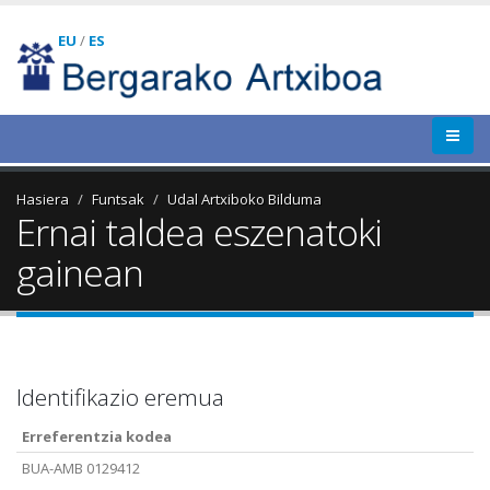
EU
/
ES
Hasiera
Funtsak
Udal Artxiboko Bilduma
Ernai taldea eszenatoki
gainean
Identifikazio eremua
Erreferentzia kodea
BUA-AMB 0129412