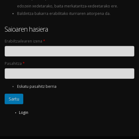
edozein xedetarako, baita merkataritza-xedeetarako ere.
Baldintza bakarra erabilitako iturriaren aitorpena da.
Saioaren hasiera
Erabiltzailearen izena
*
Pasahitza
*
Eskatu pasahitz berria
Login