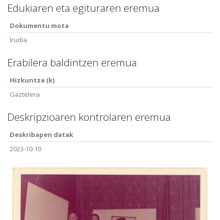
Edukiaren eta egituraren eremua
Dokumentu mota
Irudia
Erabilera baldintzen eremua
Hizkuntza (k)
Gaztelera
Deskripzioaren kontrolaren eremua
Deskribapen datak
2023-10-10