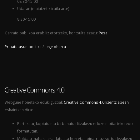
08:30-15:00
Udaran (maiatzetik iraila arte):
8:30-15:00
Garraio publikoa erabiliz etortzeko, kontsulta ezazu:
Pesa
Pribatutasun politika
/
Lege oharra
Creative Commons 4.0
Webgune honetako eduki guztiak
Creative Commons 4.0 lizentziapean
eskaintzen dira:
Partekatu, kopiatu eta birbanatu ditzakezu edozein bitarteko edo
formatutan.
Moldatu, nahasi, eraldatu eta horretan oinarrituz sortu dezakezu