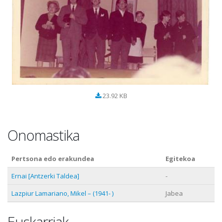
23.92 KB
Onomastika
Pertsona edo erakundea
Egitekoa
Ernai [Antzerki Taldea]
-
Lazpiur Lamariano, Mikel – (1941- )
Jabea
Euskarriak