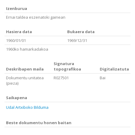
Izenburua
Ernai taldea eszenatoki gainean
Hasiera data
Bukaera data
1960/01/01
1969/12/31
1960ko hamarkadakoa
Signatura
Deskribapen maila
topografikoa
Digitalizatuta
Dokumentu unitatea
R027501
Bai
(pieza)
Saikapena
Udal Artxiboko Bilduma
Beste dokumentu honen baitan