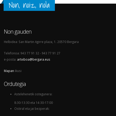
Non, noiz, nola
Non gauden
Helbidea: San Martin Agirre plaza, 1. 20570 Bergara
Telefonoa: 943 77 91 32 - 943 77 91 27
e-posta:
artxiboa@bergara.eus
Mapan
ikusi
Ordutegia
Astelehenetik ostegunera:
8:30-13:30 eta 14:30-17:00
Ostiral eta jai bezperak: