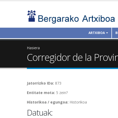
ARTXIBOA
B
Hasiera
Corregidor de la Prov
Jatorrizko IDa:
873
Entitate mota:
5 zein?
Historikoa / egungoa:
Historikoa
Datuak: