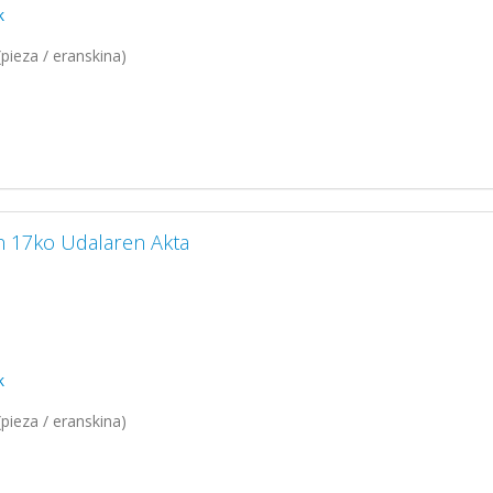
k
pieza / eranskina)
n 17ko Udalaren Akta
k
pieza / eranskina)