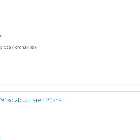
k
pieza / eranskina)
1791ko abuztuaren 20koa
k