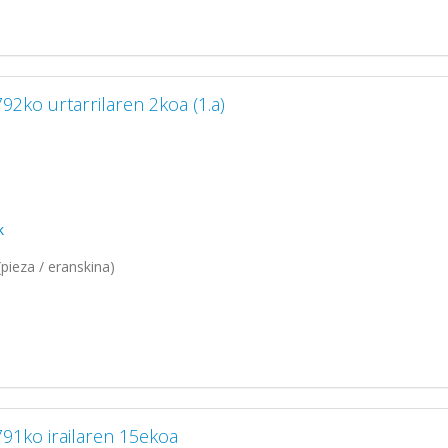
92ko urtarrilaren 2koa (1.a)
k
pieza / eranskina)
791ko irailaren 15ekoa