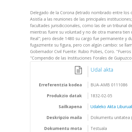
Delegado de la Corona (letrado nombrado entre los oido
Asistía a las reuniones de las principales institucion
facultades jurisdiccionales, como las de un tribunal d
mientras fuere su voluntad y no de otra manera tien un
Real"; pero desde 1480 su cargo fue permanente y du
fugazmente su figura, pero con algún cambio: se llamab
Gobernador Civil Fuente: Rubio Pobes, Coro. "Fueros y
"Compendio de las Instituciones Forales de Guipuzcoa
Udal akta
Erreferentzia kodea
BUA-AMB 0111086
Produkzio datak
1832-02-05
Sailkapena
Udaleko Akta Liburua
Deskripzio maila
Dokumentu unitatea (
Dokumentu mota
Testuala