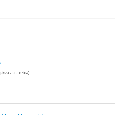
k
pieza / eranskina)