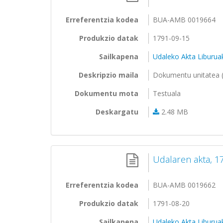
Erreferentzia kodea
BUA-AMB 0019664
Produkzio datak
1791-09-15
Sailkapena
Udaleko Akta Liburua
Deskripzio maila
Dokumentu unitatea (
Dokumentu mota
Testuala
Deskargatu
2.48 MB
Udalaren akta, 
Erreferentzia kodea
BUA-AMB 0019662
Produkzio datak
1791-08-20
Sailkapena
Udaleko Akta Liburua