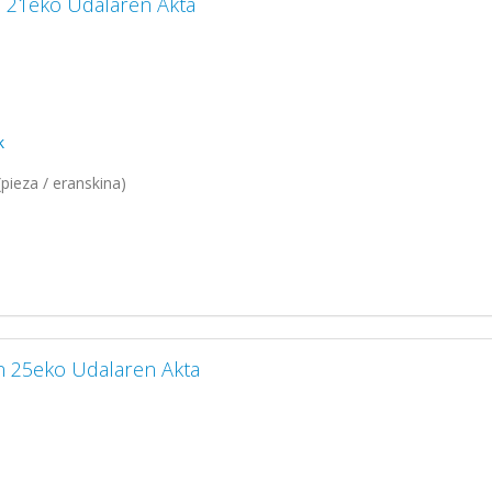
n 21eko Udalaren Akta
k
pieza / eranskina)
n 25eko Udalaren Akta