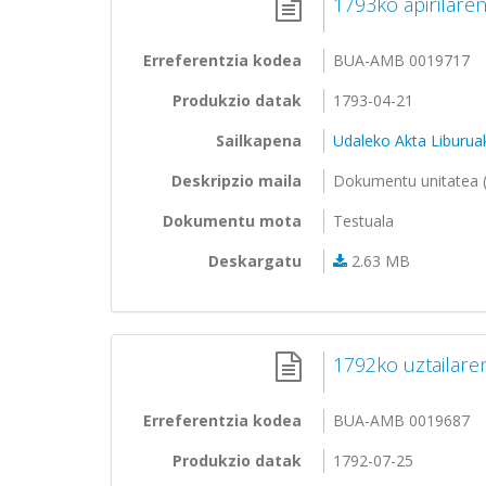
1793ko apirilare
Erreferentzia kodea
BUA-AMB 0019717
Produkzio datak
1793-04-21
Sailkapena
Udaleko Akta Liburua
Deskripzio maila
Dokumentu unitatea (
Dokumentu mota
Testuala
Deskargatu
2.63 MB
1792ko uztailare
Erreferentzia kodea
BUA-AMB 0019687
Produkzio datak
1792-07-25