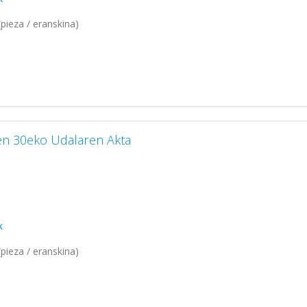
pieza / eranskina)
en 30eko Udalaren Akta
k
pieza / eranskina)