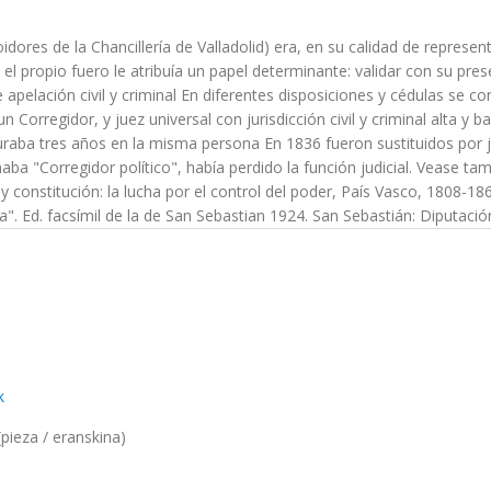
res de la Chancillería de Valladolid) era, en su calidad de representa
es; el propio fuero le atribuía un papel determinante: validar con su p
e apelación civil y criminal En diferentes disposiciones y cédulas se c
 Corregidor, y juez universal con jurisdicción civil y criminal alta y
raba tres años en la misma persona En 1836 fueron sustituidos por je
a "Corregidor político", había perdido la función judicial. Vease tambi
 constitución: la lucha por el control del poder, País Vasco, 1808-186
". Ed. facsímil de la de San Sebastian 1924. San Sebastián: Diputació
k
pieza / eranskina)