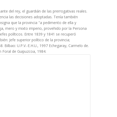
nte del rey, el guardián de las prerrogativas reales.
resencia las decisiones adoptadas. Tenía también
onsigna que la provincia "a pedimento de ella y
 baja, mero y mixto imperio, provehido por la Persona
fes políticos. Entre 1839 y 1841 se recuperó
én: Jefe superior político de la provincia;
8. Bilbao: U.P.V.-E.H.U., 1997 Echegaray, Carmelo de.
n Foral de Guipuzcoa, 1984.