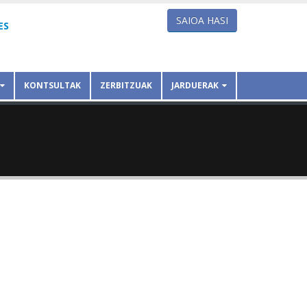
SAIOA HASI
ES
KONTSULTAK
ZERBITZUAK
JARDUERAK