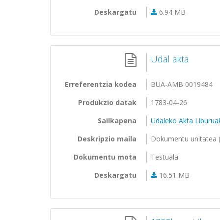
Deskargatu
6.94 MB
Udal akta
Erreferentzia kodea
BUA-AMB 0019484
Produkzio datak
1783-04-26
Sailkapena
Udaleko Akta Liburua
Deskripzio maila
Dokumentu unitatea (
Dokumentu mota
Testuala
Deskargatu
16.51 MB