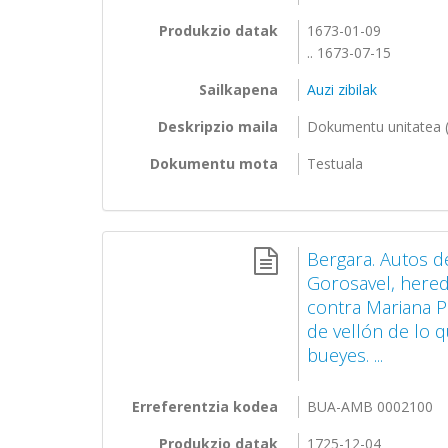
Produkzio datak
1673-01-09
.. 1673-07-15
Sailkapena
Auzi zibilak
Deskripzio maila
Dokumentu unitatea (
Dokumentu mota
Testuala
Bergara. Autos d
Gorosavel, here
contra Mariana P
de vellón de lo 
bueyes. ...
Erreferentzia kodea
BUA-AMB 0002100
Produkzio datak
1725-12-04