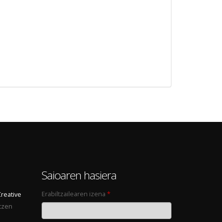
0
Saioaren hasiera
Erabiltzailearen izena
*
Creative
tzen