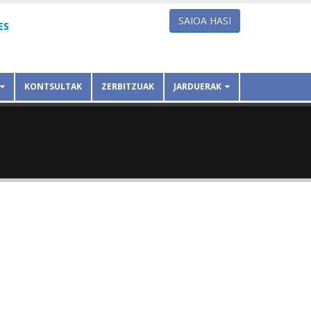
SAIOA HASI
ES
KONTSULTAK
ZERBITZUAK
JARDUERAK