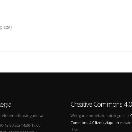
pieza)
egia
Creative Commons 4.
telehenetik ostegunera:
Webgune honetako eduki guztiak
Commons 4.0 lizentziapean
eskain
30-13:30 eta 14:30-17:00
dira: