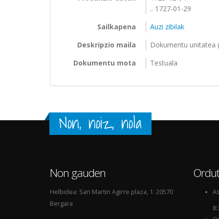
.. 1727-01-29
Sailkapena
Auzi zibilak
Deskripzio maila
Dokumentu unitatea (
Dokumentu mota
Testuala
Non, noiz, nola
Non gauden
Ordut
Helbidea: San Martin Agirre plaza, 1. 20570
As
Bergara
8: