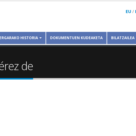
EU
/
ERGARAKO HISTORIA
DOKUMENTUEN KUDEAKETA
BILATZAILEA
érez de