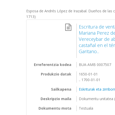
Esposa de Andrés López de Irazabal. Dueños de las c
1713)
Escritura de ven
Mariana Perez de
Vereceybar de ab
castañal en el t
Garitano...
Erreferentzia kodea
BUA-AMB 0007507
Produkzio datak
1650-01-01
.. 1700-01-01
Sailkapena
Eskriturak eta zirribo
Deskripzio maila
Dokumentu unitatea (
Dokumentu mota
Testuala