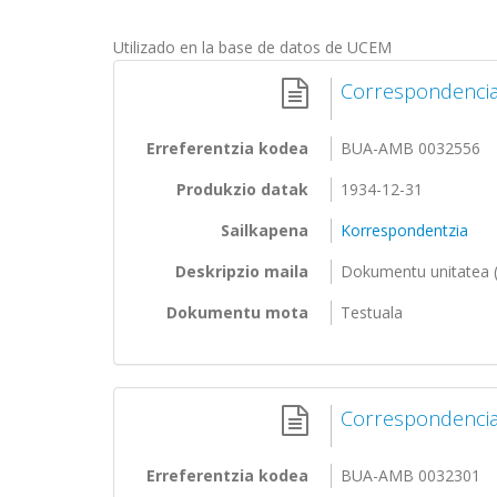
Utilizado en la base de datos de UCEM
Correspondencia 
Erreferentzia kodea
BUA-AMB 0032556
Produkzio datak
1934-12-31
Sailkapena
Korrespondentzia
Deskripzio maila
Dokumentu unitatea (
Dokumentu mota
Testuala
Correspondencia 
Erreferentzia kodea
BUA-AMB 0032301