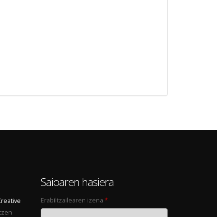
0
Saioaren hasiera
Erabiltzailearen izena
*
Creative
tzen