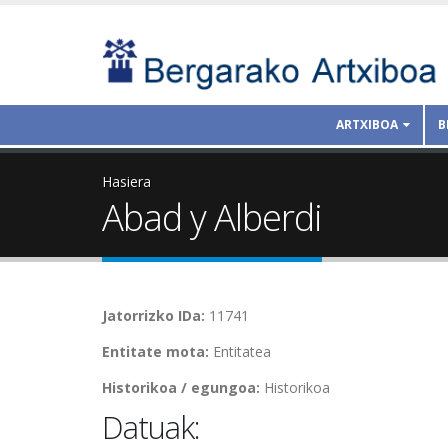
ARTXIBOA
B
Hasiera
Abad y Alberdi
Jatorrizko IDa:
11741
Entitate mota:
Entitatea
Historikoa / egungoa:
Historikoa
Datuak: