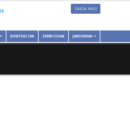
SAIOA HASI
ES
KONTSULTAK
ZERBITZUAK
JARDUERAK