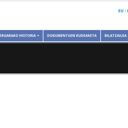
EU
/
ERGARAKO HISTORIA
DOKUMENTUEN KUDEAKETA
BILATZAILEA