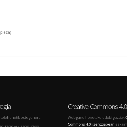
pieza)
egia
Creative Commons 4.
telehenetik ostegunera:
Webgune honetako eduki guztiak
Commons 4.0 lizentziapean
eskain
30-13:30 eta 14:30-17:00