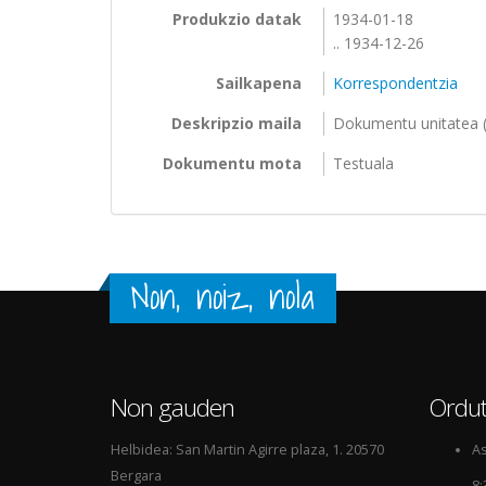
Produkzio datak
1934-01-18
.. 1934-12-26
Sailkapena
Korrespondentzia
Deskripzio maila
Dokumentu unitatea (
Dokumentu mota
Testuala
Non, noiz, nola
Non gauden
Ordut
Helbidea: San Martin Agirre plaza, 1. 20570
As
Bergara
8: