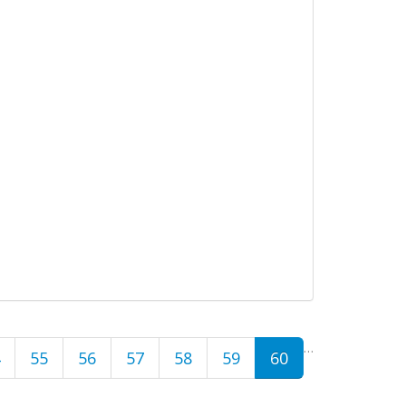
…
55
56
57
58
59
60