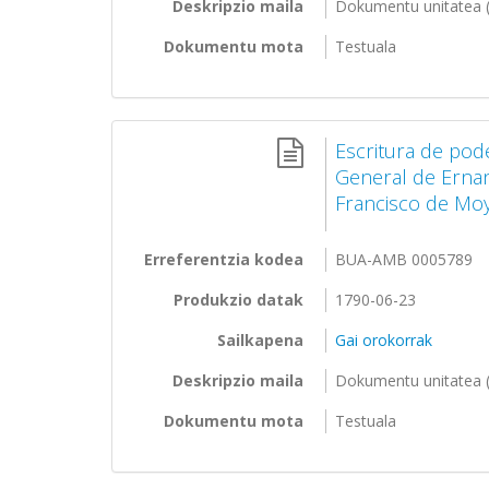
Deskripzio maila
Dokumentu unitatea (
Dokumentu mota
Testuala
Escritura de pod
General de Ernani
Francisco de Moya
Erreferentzia kodea
BUA-AMB 0005789
Produkzio datak
1790-06-23
Sailkapena
Gai orokorrak
Deskripzio maila
Dokumentu unitatea (
Dokumentu mota
Testuala