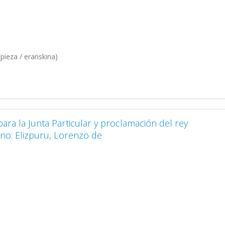
pieza / eranskina)
 para la Junta Particular y proclamación del rey
ano: Elizpuru, Lorenzo de