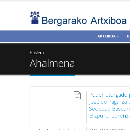
ARTXIBOA
B
Hasiera
Ahalmena
Poder otorgado 
José de Pagarza 
Sociedad Bascong
Elizpuru, Lorenz