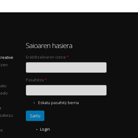
0
Saioaren hasiera
Erabiltzailearen izena
*
Creative
tzen
Pasahitza
*
natu
 edo
Eskatu pasahitz berria
a
ezakezu
Login
e.