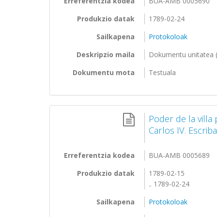
Erreferentzia kodea
BUA-AMB 0005690
Produkzio datak
1789-02-24
Sailkapena
Protokoloak
Deskripzio maila
Dokumentu unitatea (
Dokumentu mota
Testuala
Poder de la villa
Carlos IV. Escrib
Erreferentzia kodea
BUA-AMB 0005689
Produkzio datak
1789-02-15
.. 1789-02-24
Sailkapena
Protokoloak