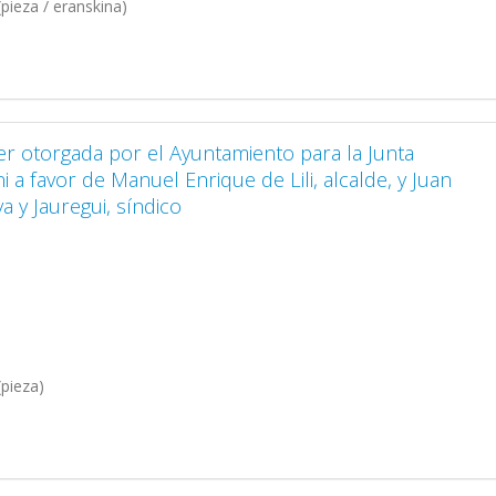
pieza / eranskina)
er otorgada por el Ayuntamiento para la Junta
 a favor de Manuel Enrique de Lili, alcalde, y Juan
 y Jauregui, síndico
pieza)