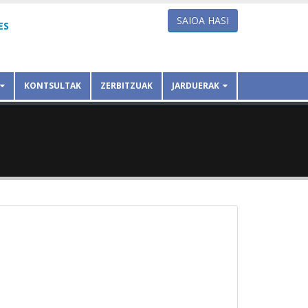
SAIOA HASI
ES
KONTSULTAK
ZERBITZUAK
JARDUERAK