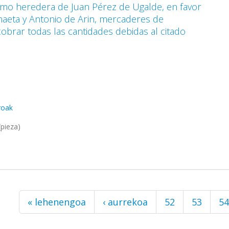
como heredera de Juan Pérez de Ugalde, en favor
aeta y Antonio de Arin, mercaderes de
 cobrar todas las cantidades debidas al citado
rroak
pieza)
« lehenengoa
‹ aurrekoa
52
53
54