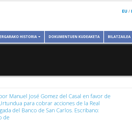
EU
/
ERGARAKO HISTORIA
DOKUMENTUEN KUDEAKETA
BILATZAILEA
por Manuel José Gomez del Casal en favor de
Urtundua para cobrar acciones de la Real
ada del Banco de San Carlos. Escribano:
o de