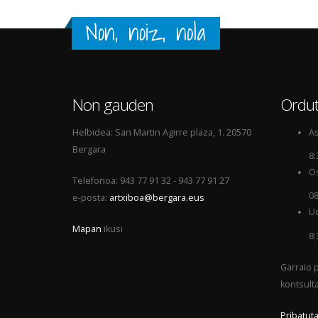
Non, noiz, nola
Non gauden
Ordut
Helbidea: San Martin Agirre plaza, 1. 20570
As
Bergara
8:
Os
Telefonoa: 943 77 91 32 - 943 77 91 27
08
e-posta:
artxiboa@bergara.eus
Ud
Mapan
ikusi
8:
Garraio p
kontsult
Pribatuta