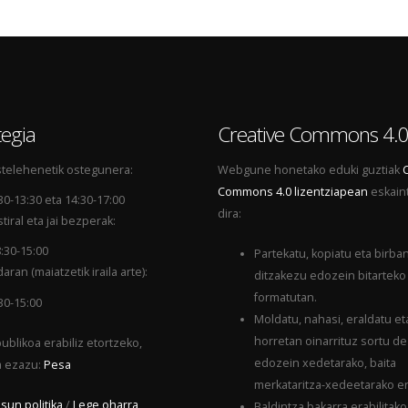
egia
Creative Commons 4.
telehenetik ostegunera:
Webgune honetako eduki guztiak
Commons 4.0 lizentziapean
eskain
30-13:30 eta 14:30-17:00
dira:
tiral eta jai bezperak:
:30-15:00
Partekatu, kopiatu eta birba
aran (maiatzetik iraila arte):
ditzakezu edozein bitarteko
formatutan.
30-15:00
Moldatu, nahasi, eraldatu et
horretan oinarrituz sortu d
ublikoa erabiliz etortzeko,
edozein xedetarako, baita
a ezazu:
Pesa
merkataritza-xedeetarako er
sun politika
/
Lege oharra
Baldintza bakarra erabilitako