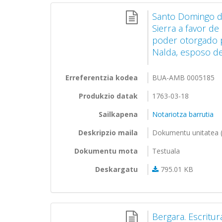
Santo Domingo de
Sierra a favor de
poder otorgado p
Nalda, esposo de
Erreferentzia kodea
BUA-AMB 0005185
Produkzio datak
1763-03-18
Sailkapena
Notariotza barrutia
Deskripzio maila
Dokumentu unitatea (
Dokumentu mota
Testuala
Deskargatu
795.01 KB
Bergara. Escritu