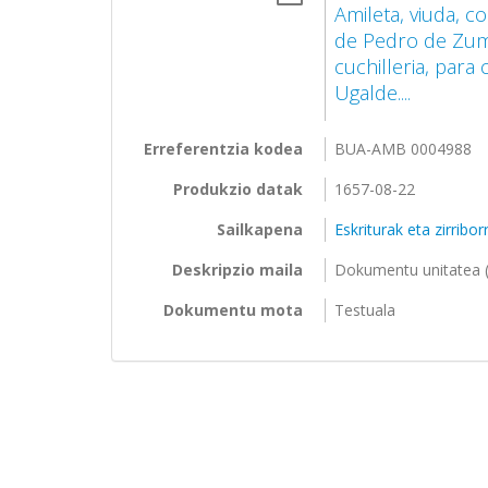
Amileta, viuda, 
de Pedro de Zum
cuchilleria, para
Ugalde....
Erreferentzia kodea
BUA-AMB 0004988
Produkzio datak
1657-08-22
Sailkapena
Eskriturak eta zirribo
Deskripzio maila
Dokumentu unitatea (
Dokumentu mota
Testuala
Orriak