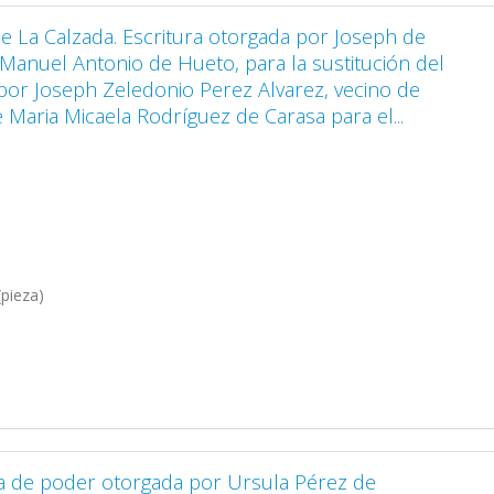
 La Calzada. Escritura otorgada por Joseph de
 Manuel Antonio de Hueto, para la sustitución del
or Joseph Zeledonio Perez Alvarez, vecino de
 Maria Micaela Rodríguez de Carasa para el...
pieza)
ra de poder otorgada por Ursula Pérez de