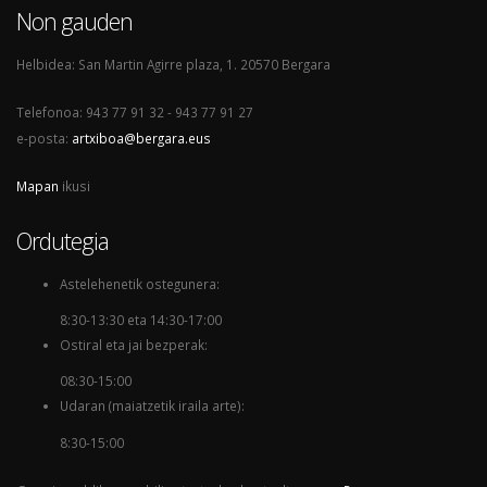
Non gauden
Helbidea: San Martin Agirre plaza, 1. 20570 Bergara
Telefonoa: 943 77 91 32 - 943 77 91 27
e-posta:
artxiboa@bergara.eus
Mapan
ikusi
Ordutegia
Astelehenetik ostegunera:
8:30-13:30 eta 14:30-17:00
Ostiral eta jai bezperak:
08:30-15:00
Udaran (maiatzetik iraila arte):
8:30-15:00