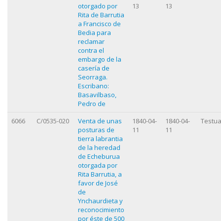
otorgado por
13
13
Rita de Barrutia
a Francisco de
Bedia para
reclamar
contra el
embargo de la
casería de
Seorraga.
Escribano:
Basavilbaso,
Pedro de
6066
C/0535-020
Venta de unas
1840-04-
1840-04-
Testua
posturas de
11
11
tierra labrantia
de la heredad
de Echeburua
otorgada por
Rita Barrutia, a
favor de José
de
Ynchaurdieta y
reconocimiento
por éste de 500