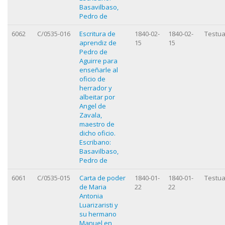
Basavilbaso,
Pedro de
6062
C/0535-016
Escritura de
1840-02-
1840-02-
Testua
aprendiz de
15
15
Pedro de
Aguirre para
enseñarle al
oficio de
herrador y
albeitar por
Angel de
Zavala,
maestro de
dicho oficio.
Escribano:
Basavilbaso,
Pedro de
6061
C/0535-015
Carta de poder
1840-01-
1840-01-
Testua
de Maria
22
22
Antonia
Luarizaristi y
su hermano
Manuel en