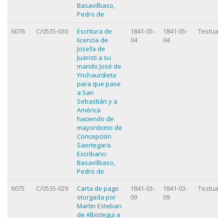
Basavilbaso,
Pedro de
6076
C/0535-030
Escritura de
1841-05-
1841-05-
Testua
licencia de
04
04
Josefa de
Juaristi a su
marido José de
Ynchaurdieta
para que pase
a San
Sebastián y a
América
haciendo de
mayordomo de
Concepción
Saertegara.
Escribano:
Basavilbaso,
Pedro de
6075
C/0535-029
Carta de pago
1841-03-
1841-03-
Testua
otorgada por
09
09
Martin Esteban
de Albistegui a