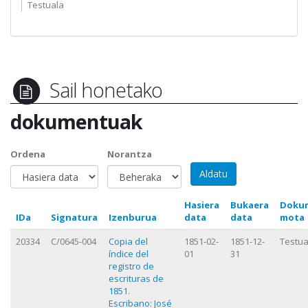
Testuala
Sail honetako
dokumentuak
Ordena
Norantza
Hasiera
Bukaera
Doku
IDa
Signatura
Izenburua
data
data
mota
20334
C/0645-004
Copia del
1851-02-
1851-12-
Testua
índice del
01
31
registro de
escrituras de
1851.
Escribano: José