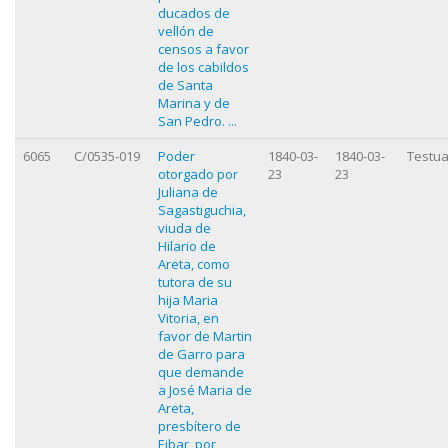
ducados de
vellón de
censos a favor
de los cabildos
de Santa
Marina y de
San Pedro. ...
6065
C/0535-019
Poder
1840-03-
1840-03-
Testua
otorgado por
23
23
Juliana de
Sagastiguchia,
viuda de
Hilario de
Areta, como
tutora de su
hija Maria
Vitoria, en
favor de Martin
de Garro para
que demande
a José Maria de
Areta,
presbítero de
Eibar, por