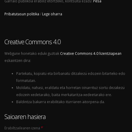
Garraio publikoa erabiliz etortzeko, kontsulta ezazu:
Pesa
Pribatutasun politika
/
Lege oharra
Creative Commons 4.0
Webgune honetako eduki guztiak
Creative Commons 4.0 lizentziapean
eskaintzen dira:
Partekatu, kopiatu eta birbanatu ditzakezu edozein bitarteko edo
formatutan.
Moldatu, nahasi, eraldatu eta horretan oinarrituz sortu dezakezu
edozein xedetarako, baita merkataritza-xedeetarako ere.
Baldintza bakarra erabilitako iturriaren aitorpena da.
Saioaren hasiera
Erabiltzailearen izena
*