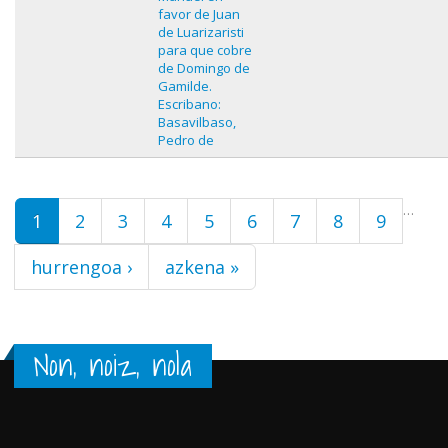
favor de Juan
de Luarizaristi
para que cobre
de Domingo de
Gamilde.
Escribano:
Basavilbaso,
Pedro de
Orriak
…
1
2
3
4
5
6
7
8
9
hurrengoa ›
azkena »
Non, noiz, nola