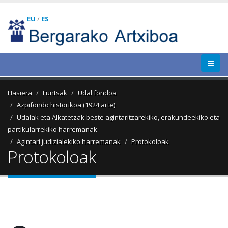
EU
/
ES
Hasiera
Funtsak
Udal fondoa
Azpifondo historikoa (1924 arte)
Udalak eta Alkatetzak beste agintaritzarekiko, erakundeekiko eta
partikularrekiko harremanak
Agintari judizialekiko harremanak
Protokoloak
Protokoloak