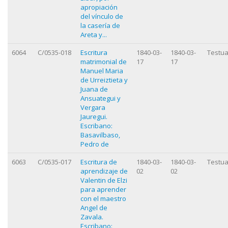
apropiación
del vínculo de
la casería de
Areta y...
6064
C/0535-018
Escritura
1840-03-
1840-03-
Testua
matrimonial de
17
17
Manuel Maria
de Urreiztieta y
Juana de
Ansuategui y
Vergara
Jauregui.
Escribano:
Basavilbaso,
Pedro de
6063
C/0535-017
Escritura de
1840-03-
1840-03-
Testua
aprendizaje de
02
02
Valentin de Elzi
para aprender
con el maestro
Angel de
Zavala.
Escribano: