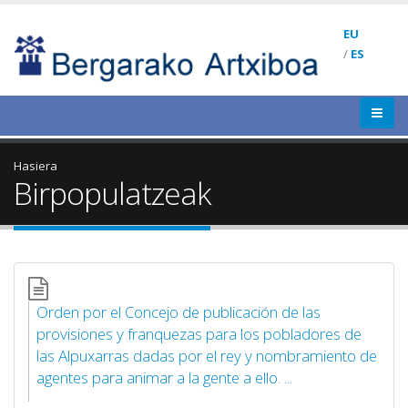
EU
/
ES
Hasiera
Birpopulatzeak
Orden por el Concejo de publicación de las
provisiones y franquezas para los pobladores de
las Alpuxarras dadas por el rey y nombramiento de
agentes para animar a la gente a ello. ...