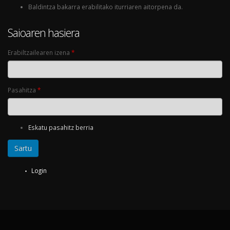
Baldintza bakarra erabilitako iturriaren aitorpena da.
Saioaren hasiera
Erabiltzailearen izena
*
Pasahitza
*
Eskatu pasahitz berria
Login