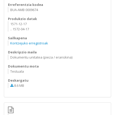
Erreferentzia kodea
BUA-AMB 0009674
Produkzio datak
1571-12-17
.. 1572-04-17
Sailkapena
Kontzejuko erregistroak
Deskripzio maila
Dokumentu unitatea (pieza / eranskina)
Dokumentu mota
Testuala
Deskargatu
8.6 MB