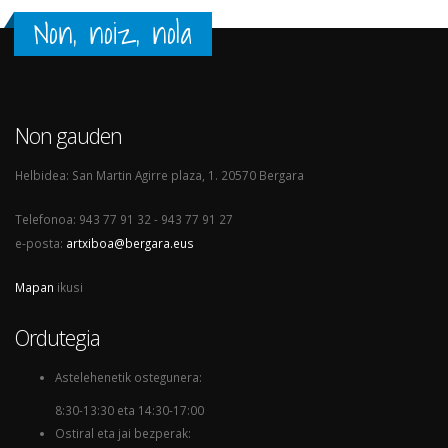
Non, noiz, nola
Non gauden
Helbidea: San Martin Agirre plaza, 1. 20570 Bergara
Telefonoa: 943 77 91 32 - 943 77 91 27
e-posta:
artxiboa@bergara.eus
Mapan
ikusi
Ordutegia
Astelehenetik ostegunera:
8:30-13:30 eta 14:30-17:00
Ostiral eta jai bezperak: