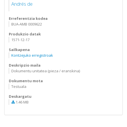
Andrés de
Erreferentzia kodea
BUA-AMB 0009622
Produkzio datak
1571-12-17
Sailkapena
Kontzejuko erregistroak
Deskripzio maila
Dokumentu unitatea (pieza / eranskina)
Dokumentu mota
Testuala
Deskargatu
1.46 MB