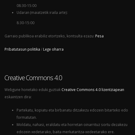
08:30-15:00
Udaran (maiatzetik iraila arte):
8:30-15:00
Garraio publikoa erabiliz etortzeko, kontsulta ezazu:
Pesa
Pribatutasun politika
/
Lege oharra
Creative Commons 4.0
Webgune honetako eduki guztiak
Creative Commons 4.0 lizentziapean
eskaintzen dira:
Partekatu, kopiatu eta birbanatu ditzakezu edozein bitarteko edo
formatutan.
Moldatu, nahasi, eraldatu eta horretan oinarrituz sortu dezakezu
edozein xedetarako, baita merkataritza-xedeetarako ere.