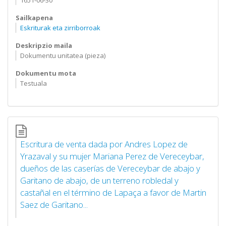
1651-06-30
Sailkapena
Eskriturak eta zirriborroak
Deskripzio maila
Dokumentu unitatea (pieza)
Dokumentu mota
Testuala
Escritura de venta dada por Andres Lopez de
Yrazaval y su mujer Mariana Perez de Vereceybar,
dueños de las caserías de Vereceybar de abajo y
Garitano de abajo, de un terreno robledal y
castañal en el término de Lapaça a favor de Martin
Saez de Garitano...