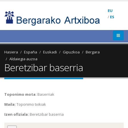
EU
/
ES
Hasiera
España
Euskadi
Gipuzkoa
Bergara
Aldaiegia auzoa
Beretzibar baserria
Toponimo mota:
Baserriak
Maila:
Toponimo txikiak
Izen ofiziala:
Beretzibar baserria