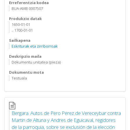
Erreferentzia kodea
BUA-AMB 0007507
Produkzio datak
1650-01-01
.. 1700-01-01
Sailkapena
Eskriturak eta zirriborroak
Deskripzio maila
Dokumentu unitatea (pieza)
Dokumentu mota
Testuala
Bergara. Autos de Pero Perez de Vereceybar contra
Martin de Altuna y Andres de Eguicaval, regidores
de la parroquia, sobre se exclusión de la elección