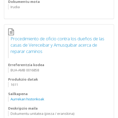
Dokumentu mota
Irudia
Procedimiento de oficio contra los dueños de las
casas de Vereceibar y Amusquibar acerca de
reparar caminos
Erreferentzia kodea
BUA-AMB 0016858
Produkzio datak
1611
Sailkapena
Aurrekari historikoak
Deskripzio maila
Dokumentu unitatea (pieza / eranskina)