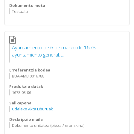
Dokumentu mota
Testuala
Ayuntamiento de 6 de marzo de 1678,
ayuntamiento general: ...
Erreferentzia kodea
BUA-AMB 0016788
Produkzio datak
1678-03-06
Sailkapena
Udaleko Akta Liburuak
Deskripzio maila
Dokumentu unitatea (pieza / eranskina)