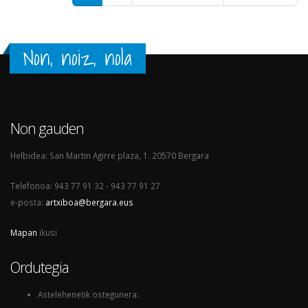
Non, noiz, nola
Non gauden
Helbidea: San Martin Agirre plaza, 1. 20570 Bergara
Telefonoa: 943 77 91 32 - 943 77 91 27
e-posta:
artxiboa@bergara.eus
Mapan
ikusi
Ordutegia
Astelehenetik ostegunera: