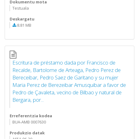
Dokumentu mota
Testuala
Deskargatu
8.81 MB
Escritura de préstamo dada por Francisco de
Recalde, Bartolome de Arteaga, Pedro Perez de
Bereceibar, Pedro Saez de Garitano y su mujer
Maria Perez de Berezeibar Amusquibar a favor de
Pedro de Çavaleta, vecino de Bilbao y natural de
Bergara, por...
Erreferentzia kodea
BUA-AMB 0007630
Produkzio datak