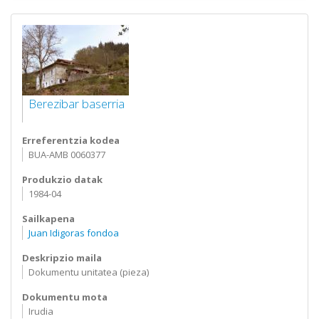
Berezibar baserria
Erreferentzia kodea
BUA-AMB 0060377
Produkzio datak
1984-04
Sailkapena
Juan Idigoras fondoa
Deskripzio maila
Dokumentu unitatea (pieza)
Dokumentu mota
Irudia