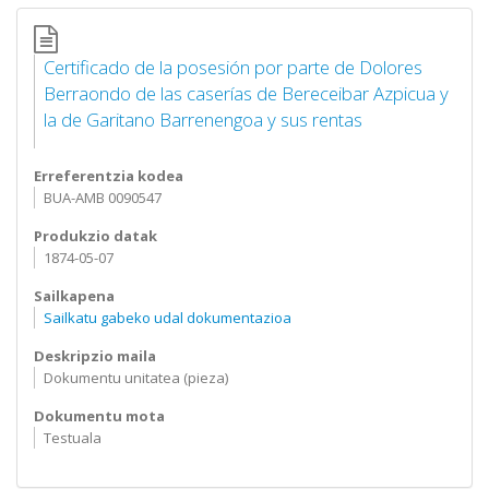
Certificado de la posesión por parte de Dolores
Berraondo de las caserías de Bereceibar Azpicua y
la de Garitano Barrenengoa y sus rentas
Erreferentzia kodea
BUA-AMB 0090547
Produkzio datak
1874-05-07
Sailkapena
Sailkatu gabeko udal dokumentazioa
Deskripzio maila
Dokumentu unitatea (pieza)
Dokumentu mota
Testuala