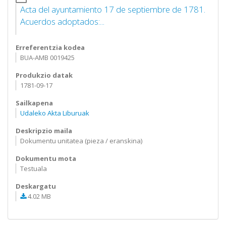
Acta del ayuntamiento 17 de septiembre de 1781.
Acuerdos adoptados:...
Erreferentzia kodea
BUA-AMB 0019425
Produkzio datak
1781-09-17
Sailkapena
Udaleko Akta Liburuak
Deskripzio maila
Dokumentu unitatea (pieza / eranskina)
Dokumentu mota
Testuala
Deskargatu
4.02 MB