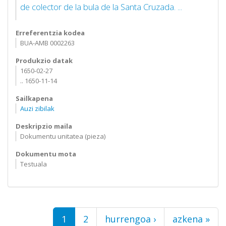
de colector de la bula de la Santa Cruzada. ...
Erreferentzia kodea
BUA-AMB 0002263
Produkzio datak
1650-02-27
.. 1650-11-14
Sailkapena
Auzi zibilak
Deskripzio maila
Dokumentu unitatea (pieza)
Dokumentu mota
Testuala
Orriak
1
2
hurrengoa ›
azkena »