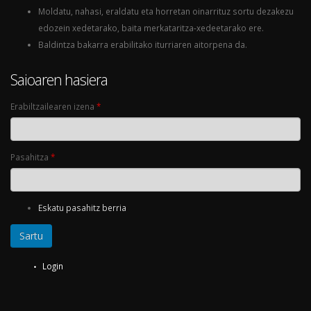
Moldatu, nahasi, eraldatu eta horretan oinarrituz sortu dezakezu
edozein xedetarako, baita merkataritza-xedeetarako ere.
Baldintza bakarra erabilitako iturriaren aitorpena da.
Saioaren hasiera
Erabiltzailearen izena
*
Pasahitza
*
Eskatu pasahitz berria
Login