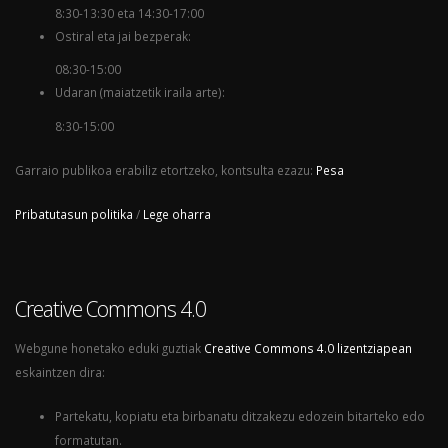
8:30-13:30 eta 14:30-17:00
Ostiral eta jai bezperak:
08:30-15:00
Udaran (maiatzetik iraila arte):
8:30-15:00
Garraio publikoa erabiliz etortzeko, kontsulta ezazu:
Pesa
Pribatutasun politika
/
Lege oharra
Creative Commons 4.0
Webgune honetako eduki guztiak
Creative Commons 4.0 lizentziapean
eskaintzen dira:
Partekatu, kopiatu eta birbanatu ditzakezu edozein bitarteko edo
formatutan.