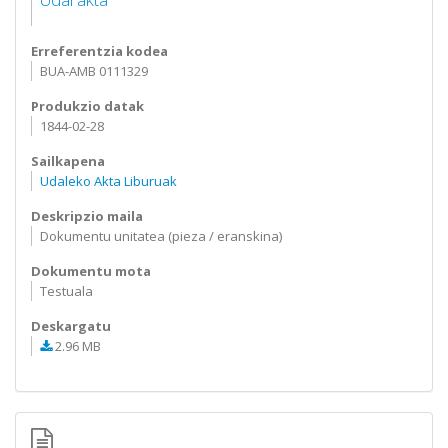
Erreferentzia kodea
BUA-AMB 0111329
Produkzio datak
1844-02-28
Sailkapena
Udaleko Akta Liburuak
Deskripzio maila
Dokumentu unitatea (pieza / eranskina)
Dokumentu mota
Testuala
Deskargatu
2.96 MB