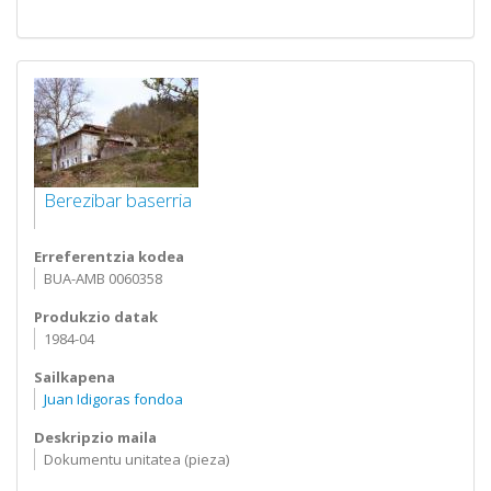
Berezibar baserria
Erreferentzia kodea
BUA-AMB 0060358
Produkzio datak
1984-04
Sailkapena
Juan Idigoras fondoa
Deskripzio maila
Dokumentu unitatea (pieza)