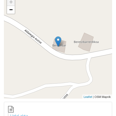
+
−
Leaflet
| OSM Mapnik
Udal akta