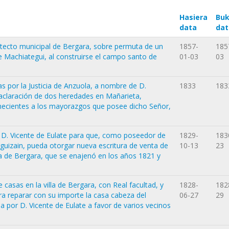
Hasiera
Buk
data
dat
itecto municipal de Bergara, sobre permuta de un
1857-
185
 Machiategui, al construirse el campo santo de
01-03
03
as por la Justicia de Anzuola, a nombre de D.
1833
183
a aclaración de dos heredades en Mañarieta,
enecientes a los mayorazgos que posee dicho Señor,
a D. Vicente de Eulate para que, como poseedor de
1829-
183
guizain, pueda otorgar nueva escritura de venta de
10-13
23
lla de Bergara, que se enajenó en los años 1821 y
e casas en la villa de Bergara, con Real facultad, y
1828-
182
ra reparar con su importe la casa cabeza del
06-27
29
 por D. Vicente de Eulate a favor de varios vecinos