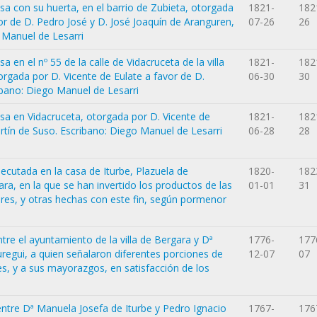
sa con su huerta, en el barrio de Zubieta, otorgada
1821-
182
or de D. Pedro José y D. José Joaquín de Aranguren,
07-26
26
o Manuel de Lesarri
 en el nº 55 de la calle de Vidacruceta de la villa
1821-
182
orgada por D. Vicente de Eulate a favor de D.
06-30
30
ibano: Diego Manuel de Lesarri
sa en Vidacruceta, otorgada por D. Vicente de
1821-
182
rtín de Suso. Escribano: Diego Manuel de Lesarri
06-28
28
ecutada en la casa de Iturbe, Plazuela de
1820-
182
gara, en la que se han invertido los productos de las
01-01
31
res, y otras hechas con este fin, según pormenor
re el ayuntamiento de la villa de Bergara y Dª
1776-
177
uregui, a quien señalaron diferentes porciones de
12-07
07
es, y a sus mayorazgos, en satisfacción de los
ntre Dª Manuela Josefa de Iturbe y Pedro Ignacio
1767-
176