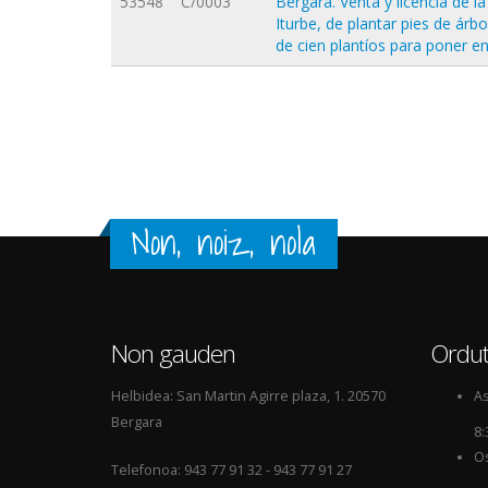
53548
C/0003
Bergara. Venta y licencia de l
Iturbe, de plantar pies de ár
de cien plantíos para poner e
Orriak
Non, noiz, nola
Non gauden
Ordut
Helbidea: San Martin Agirre plaza, 1. 20570
As
Bergara
8:
Os
Telefonoa: 943 77 91 32 - 943 77 91 27