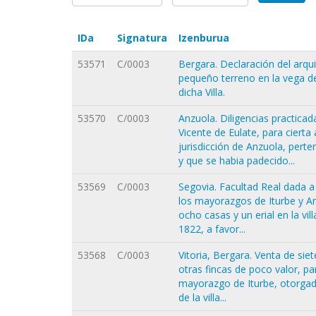
IDa
Signatura
Izenburua
53571
C/0003
Bergara. Declaración del arqu
pequeño terreno en la vega de
dicha Villa.
53570
C/0003
Anzuola. Diligencias practicad
Vicente de Eulate, para ciert
jurisdicción de Anzuola, pert
y que se habia padecido...
53569
C/0003
Segovia. Facultad Real dada 
los mayorazgos de Iturbe y Ar
ocho casas y un erial en la vi
1822, a favor...
53568
C/0003
Vitoria, Bergara. Venta de siet
otras fincas de poco valor, pa
mayorazgo de Iturbe, otorgada
de la villa...