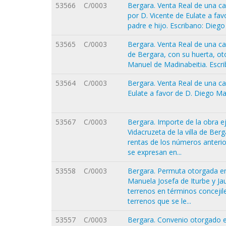
53566
C/0003
Bergara. Venta Real de una ca
por D. Vicente de Eulate a fav
padre e hijo. Escribano: Dieg
53565
C/0003
Bergara. Venta Real de una casa
de Bergara, con su huerta, ot
Manuel de Madinabeitia. Escr
53564
C/0003
Bergara. Venta Real de una ca
Eulate a favor de D. Diego Ma
53567
C/0003
Bergara. Importe de la obra ej
Vidacruzeta de la villa de Ber
rentas de los números anterio
se expresan en...
53558
C/0003
Bergara. Permuta otorgada ent
Manuela Josefa de Iturbe y Ja
terrenos en términos concejil
terrenos que se le...
53557
C/0003
Bergara. Convenio otorgado e