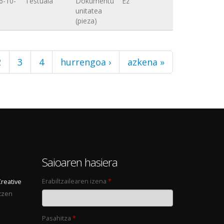
6-10-
Testuala
Dokumentu
Ez
unitatea
(pieza)
2
3
4
hurrengoa ›
azkena »
0
Saioaren hasiera
Erabiltzailearen izena
*
Creative
tzen
Pasahitza
*