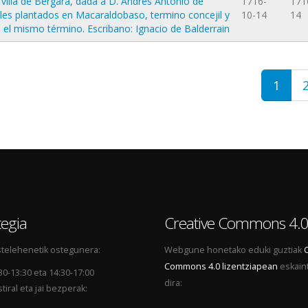
a villa de Bergara, dada a D. Andrés Antonio de
1716-
171
boles plantados en Macaraldobaso, termino concejil y
10-14
14
n el mismo término. Escribano: Ignacio de Balderrain
1
egia
Creative Commons 4.
telehenetik ostegunera:
Webgune honetako eduki guztiak
Commons 4.0 lizentziapean
eskain
30-13:30 eta 14:30-17:00
dira:
tiral eta jai bezperak: