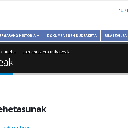
EU
/
ERGARAKO HISTORIA
DOKUMENTUEN KUDEAKETA
BILATZAILEA
Iturbe
Salmentak eta trukatzeak
eak
ehetasunak
 servidumbres