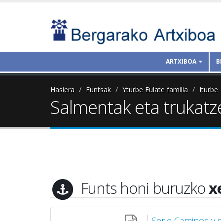
ARTXIBOA
B
Hasiera
Funtsak
Yturbe Eulate familia
Iturbe
Salmentak eta trukatz
Funts honi buruzko
x
Serie Caminos y