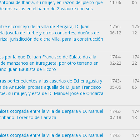
ntonia de Ibarra, su mujer, en razón del pleito que
11-06
06
 de dos casas en el barrio de Zuviaurre con sus
e el concejo de la villa de Bergara, D. Juan
1756-
175
la Josefa de Iturbe y otros consortes, dueños de
06-12
12
riza, jurisdicción de dicha Villa, para la construcción
 por la que D. Juan Francisco de Eulate da a la
1744-
174
s de manzanos en Iruregueta, por otro terreno en
02-22
22
ano: Juan Bautista de Elcoro
ras pertenecientes a las caserías de Echenagusia y
1743-
174
illa de Anzuola, propias aquella de D. Juan Francisco
05-05
05
rbe, su mujer, y esta de D. Manuel Jose de Ondarza
íces otorgada entre la villa de Bergara y D. Manuel
1742-
174
cribano: Lorenzo de Larraza
07-18
18
íces otorgada entre la villa de Bergara y D. Manuel
1742-
174