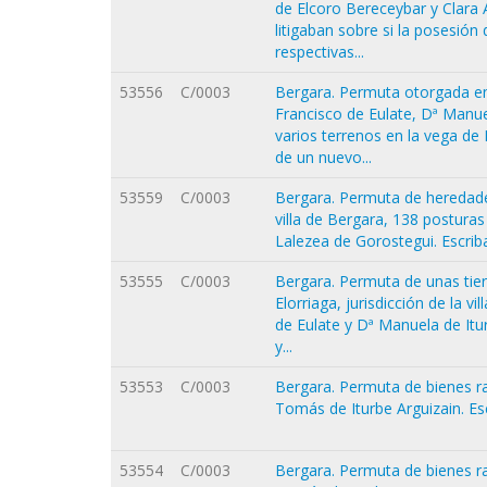
de Elcoro Bereceybar y Clara A
litigaban sobre si la posesión
respectivas...
53556
C/0003
Bergara. Permuta otorgada entr
Francisco de Eulate, Dª Manue
varios terrenos en la vega de I
de un nuevo...
53559
C/0003
Bergara. Permuta de heredades
villa de Bergara, 138 postura
Lalezea de Gorostegui. Escrib
53555
C/0003
Bergara. Permuta de unas tier
Elorriaga, jurisdicción de la v
de Eulate y Dª Manuela de Itu
y...
53553
C/0003
Bergara. Permuta de bienes ra
Tomás de Iturbe Arguizain. Es
53554
C/0003
Bergara. Permuta de bienes ra