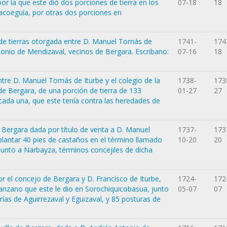
or la que este dió dos porciones de tierra en los
07-18
18
acoeguía, por otras dos porciones en
de tierras otorgada entre D. Manuel Tomás de
1741-
174
ntonio de Mendizaval, vecinos de Bergara. Escribano:
07-16
18
re D. Manuel Tomás de Iturbe y el colegio de la
1738-
173
de Bergara, de una porción de tierra de 133
01-27
27
ada una, que este tenía contra las heredades de
de Bergara dada por título de venta a D. Manuel
1737-
173
lantar 40 pies de castaños en el término llamado
10-20
20
unto a Narbayza, términos concejiles de dicha
 el concejo de Bergara y D. Francisco de Iturbe,
1724-
172
anzano que este le dio en Sorochiquicobasua, junto
05-07
07
rías de Aguirrezaval y Eguizaval, y 85 posturas de