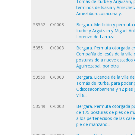
Tomás de Iturbe y Arguizain, p
términos de Isasia y Amechet
Ameztiburucosacona y...
53552
C/0003
Bergara. Medición y permuta 
Iturbe y Arguizain y Miguel A
Lorenzo de Larraza
53551
C/0003
Bergara. Permuta otorgada ent
Compañía de Jesús de la villa 
posturas de a nueve estados c
Aguirrezabal, por otra...
53550
C/0003
Bergara. Licencia de la villa 
Tomás de Iturbe, para poder p
Odicosaconbarrena y 12 pies j
Villa....
53549
C/0003
Bergara. Permuta otorgada por
de 175 posturas de pies de m
a los pertenecidos de las case
pie de manzano...