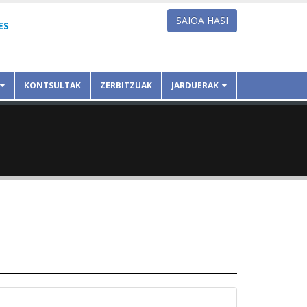
SAIOA HASI
ES
KONTSULTAK
ZERBITZUAK
JARDUERAK