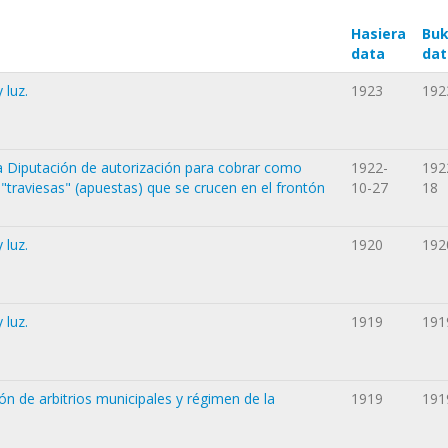
Hasiera
Buk
data
dat
 luz.
1923
192
la Diputación de autorización para cobrar como
1922-
192
s "traviesas" (apuestas) que se crucen en el frontón
10-27
18
 luz.
1920
192
 luz.
1919
191
n de arbitrios municipales y régimen de la
1919
191