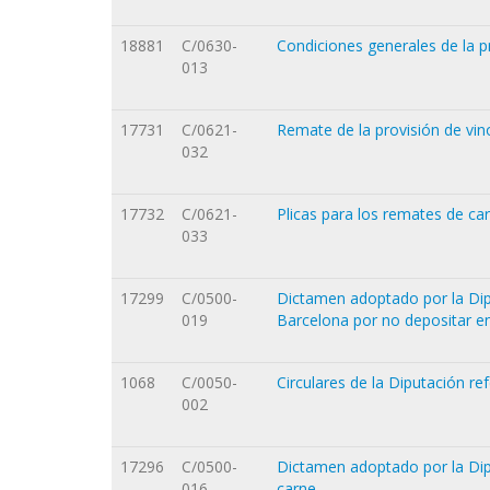
18881
C/0630-
Condiciones generales de la pr
013
17731
C/0621-
Remate de la provisión de vino
032
17732
C/0621-
Plicas para los remates de ca
033
17299
C/0500-
Dictamen adoptado por la Dipu
019
Barcelona por no depositar en
1068
C/0050-
Circulares de la Diputación ref
002
17296
C/0500-
Dictamen adoptado por la Dip
016
carne