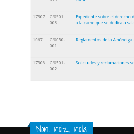
17307
C/0501-
Expediente sobre el derecho de
003
a la carne que se dedica a sal
1067
C/0050-
Reglamentos de la Alhóndiga 
001
17306
C/0501-
Solicitudes y reclamaciones so
002
Orriak
Non, noiz, nola