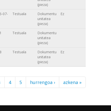
(pieza)
6-07-
Testuala
Dokumentu
Ez
unitatea
(pieza)
1
Testuala
Dokumentu
unitatea
(pieza)
8
Testuala
Dokumentu
Ez
unitatea
(pieza)
3
4
5
hurrengoa ›
azkena »