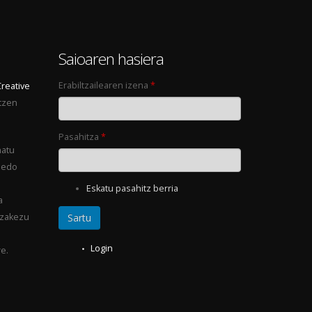
0
Saioaren hasiera
Erabiltzailearen izena
*
Creative
tzen
Pasahitza
*
natu
 edo
Eskatu pasahitz berria
a
ezakezu
Login
e.