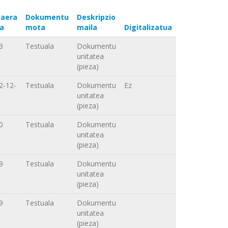
aera
Dokumentu
Deskripzio
a
mota
maila
Digitalizatua
3
Testuala
Dokumentu
unitatea
(pieza)
2-12-
Testuala
Dokumentu
Ez
unitatea
(pieza)
0
Testuala
Dokumentu
unitatea
(pieza)
9
Testuala
Dokumentu
unitatea
(pieza)
9
Testuala
Dokumentu
unitatea
(pieza)