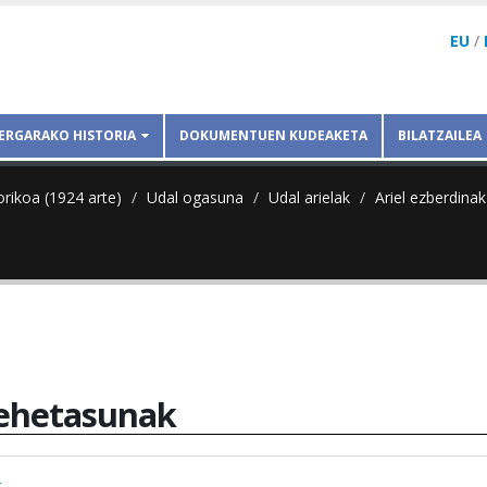
EU
/
ERGARAKO HISTORIA
DOKUMENTUEN KUDEAKETA
BILATZAILEA
orikoa (1924 arte)
Udal ogasuna
Udal arielak
Ariel ezberdinak
ehetasunak
s