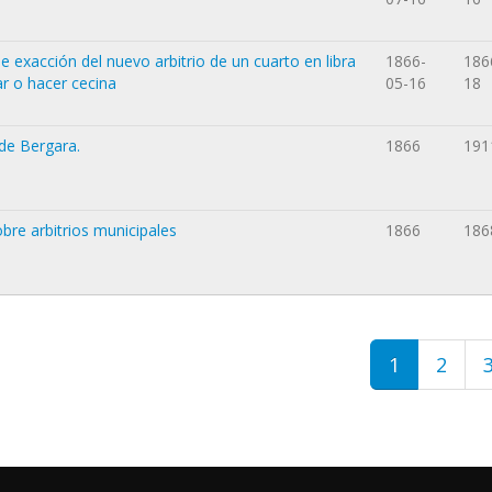
 exacción del nuevo arbitrio de un cuarto en libra
1866-
186
ar o hacer cecina
05-16
18
de Bergara.
1866
191
bre arbitrios municipales
1866
186
1
2