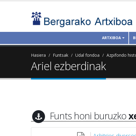
ARTXIBOA
B
Hasiera
Funtsak
Udal fondoa
Azpifondo hist
Ariel ezberdinak
Funts honi buruzko
x
Arbitrios diverso