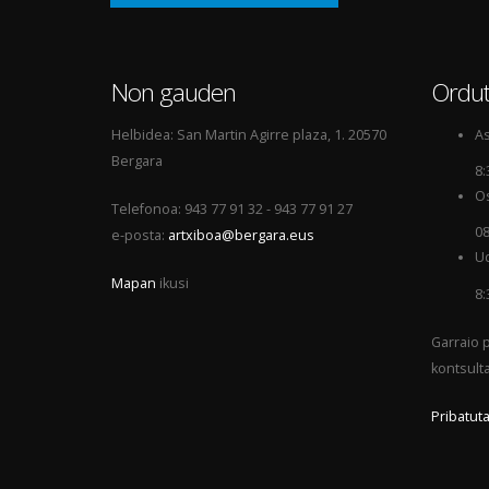
Non gauden
Ordut
Helbidea: San Martin Agirre plaza, 1. 20570
As
Bergara
8:
Os
Telefonoa: 943 77 91 32 - 943 77 91 27
08
e-posta:
artxiboa@bergara.eus
Ud
Mapan
ikusi
8:
Garraio p
kontsult
Pribatuta