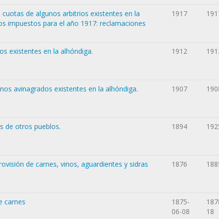
cuotas de algunos arbitrios existentes en la
1917
191
vos impuestos para el año 1917: reclamaciones
os existentes en la alhóndiga.
1912
191
inos avinagrados existentes en la alhóndiga.
1907
190
s de otros pueblos.
1894
192
ovisión de carnes, vinos, aguardientes y sidras
1876
188
e carnes
1875-
187
06-08
18