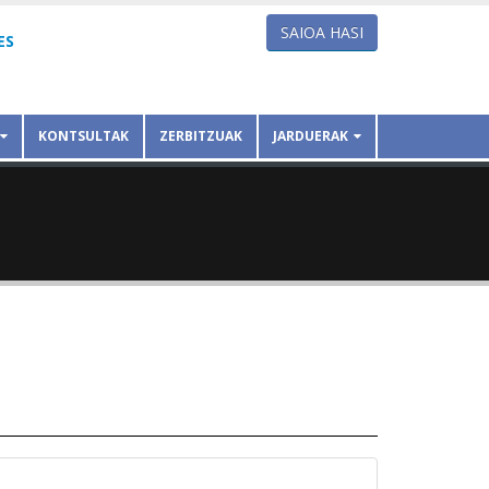
SAIOA HASI
ES
KONTSULTAK
ZERBITZUAK
JARDUERAK