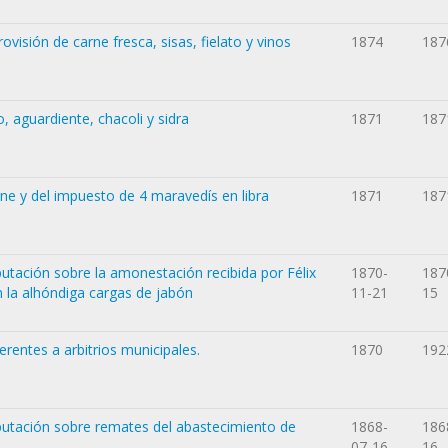
ovisión de carne fresca, sisas, fielato y vinos
1874
187
, aguardiente, chacoli y sidra
1871
187
rne y del impuesto de 4 maravedís en libra
1871
187
tación sobre la amonestación recibida por Félix
1870-
187
 la alhóndiga cargas de jabón
11-21
15
erentes a arbitrios municipales.
1870
192
utación sobre remates del abastecimiento de
1868-
186
07-16
16