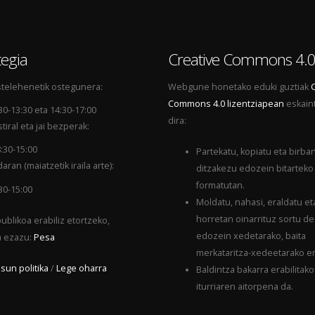
egia
Creative Commons 4.
telehenetik ostegunera:
Webgune honetako eduki guztiak
Commons 4.0 lizentziapean
eskain
30-13:30 eta 14:30-17:00
dira:
tiral eta jai bezperak:
:30-15:00
Partekatu, kopiatu eta birba
aran (maiatzetik iraila arte):
ditzakezu edozein bitarteko
formatutan.
30-15:00
Moldatu, nahasi, eraldatu et
horretan oinarrituz sortu d
ublikoa erabiliz etortzeko,
edozein xedetarako, baita
a ezazu:
Pesa
merkataritza-xedeetarako er
sun politika
/
Lege oharra
Baldintza bakarra erabilitako
iturriaren aitorpena da.