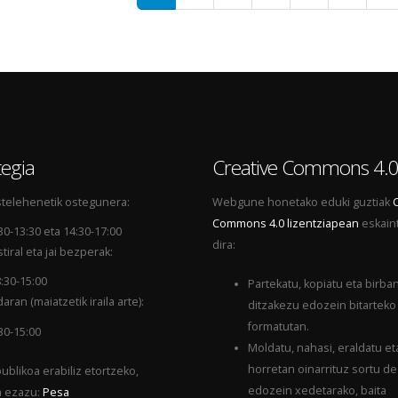
egia
Creative Commons 4.
telehenetik ostegunera:
Webgune honetako eduki guztiak
Commons 4.0 lizentziapean
eskain
30-13:30 eta 14:30-17:00
dira:
tiral eta jai bezperak:
:30-15:00
Partekatu, kopiatu eta birba
aran (maiatzetik iraila arte):
ditzakezu edozein bitarteko
formatutan.
30-15:00
Moldatu, nahasi, eraldatu et
horretan oinarrituz sortu d
ublikoa erabiliz etortzeko,
edozein xedetarako, baita
a ezazu:
Pesa