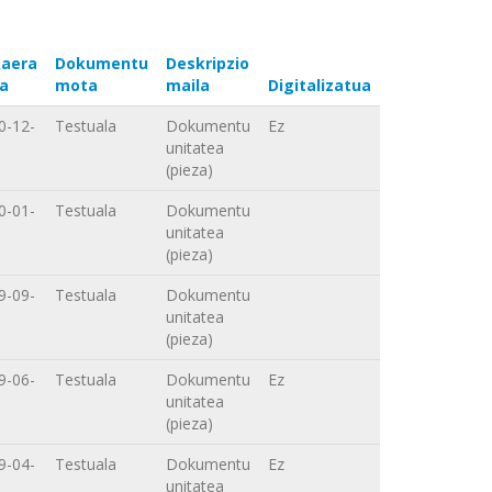
aera
Dokumentu
Deskripzio
a
mota
maila
Digitalizatua
0-12-
Testuala
Dokumentu
Ez
unitatea
(pieza)
0-01-
Testuala
Dokumentu
unitatea
(pieza)
9-09-
Testuala
Dokumentu
unitatea
(pieza)
9-06-
Testuala
Dokumentu
Ez
unitatea
(pieza)
9-04-
Testuala
Dokumentu
Ez
unitatea