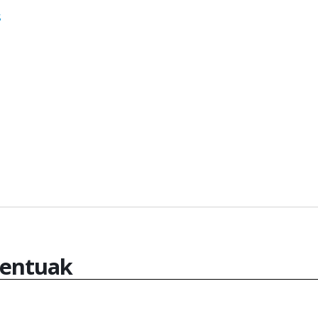
s
entuak