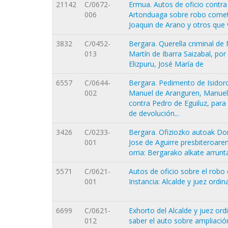
21142
C/0672-
Ermua. Autos de oficio contra
006
Artonduaga sobre robo cometid
Joaquin de Arano y otros que v
3832
C/0452-
Bergara. Querella criminal d
013
Martín de Ibarra Saizabal, por
Elizpuru, José María de
6557
C/0644-
Bergara. Pedimento de Isidoro
002
Manuel de Aranguren, Manuel 
contra Pedro de Eguiluz, para
de devolución...
3426
C/0233-
Bergara. Ofiziozko autoak Dom
001
Jose de Aguirre presbiteroaren
orria: Bergarako alkate arrunt
5571
C/0621-
Autos de oficio sobre el robo
001
Instancia: Alcalde y juez ordi
6699
C/0621-
Exhorto del Alcalde y juez ord
012
saber el auto sobre ampliació