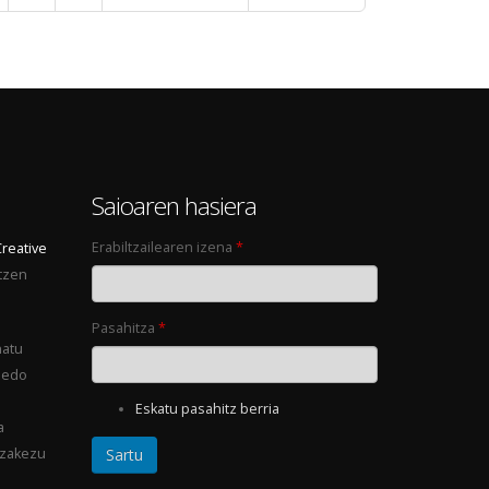
0
Saioaren hasiera
Erabiltzailearen izena
*
Creative
tzen
Pasahitza
*
natu
 edo
Eskatu pasahitz berria
a
ezakezu