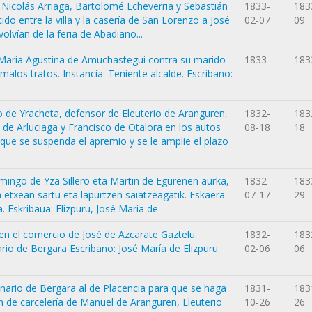
 Nicolás Arriaga, Bartolomé Echeverria y Sebastián
1833-
183
o entre la villa y la casería de San Lorenzo a José
02-07
09
olvían de la feria de Abadiano...
e María Agustina de Amuchastegui contra su marido
1833
183
 malos tratos. Instancia: Teniente alcalde. Escribano:
 de Yracheta, defensor de Eleuterio de Aranguren,
1832-
183
de Arluciaga y Francisco de Otalora en los autos
08-18
18
 que se suspenda el apremio y se le amplie el plazo
ingo de Yza Sillero eta Martin de Egurenen aurka,
1832-
183
 etxean sartu eta lapurtzen saiatzeagatik. Eskaera
07-17
29
a. Eskribaua: Elizpuru, José María de
 en el comercio de José de Azcarate Gaztelu.
1832-
183
nario de Bergara Escribano: José María de Elizpuru
02-06
06
inario de Bergara al de Placencia para que se haga
1831-
183
n de carcelería de Manuel de Aranguren, Eleuterio
10-26
26