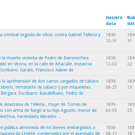
Hasiera
Buk
data
dat
 criminal seguida de oficio contra Gabriel Telleria y
1840-
184
12-31
31
e la muerte violenta de Pedro de Barrenechea
1839-
184
do en Vitoria, en la calle de Artacalle. Instancia:
12-02
22
Escribano: Garate, Francisco Xabier de
e la aprehensión de dos carros cargados de tabaco
1839-
183
Ceberio, rematante de tabaco y por miqueletes.
08-25
10
e Bergara. Escribano: Basabilbaso, Pedro de
e Anastasia de Tellería , mujer de Tomás de
1839-
183
s con arma de fuego a su hijo Agustín, menor de
03-05
25
lvichoa, hacendado labrador. ...
 en pública almoneda de los bienes embargados a
1838-
183
oaquina de Uriarte, condenados por el asesinato de
08-27
18