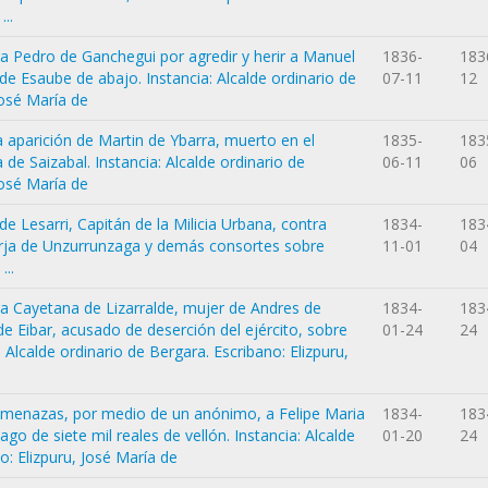
..
ra Pedro de Ganchegui por agredir y herir a Manuel
1836-
183
 de Esaube de abajo. Instancia: Alcalde ordinario de
07-11
12
José María de
a aparición de Martin de Ybarra, muerto en el
1835-
183
 de Saizabal. Instancia: Alcalde ordinario de
06-11
06
José María de
e Lesarri, Capitán de la Milicia Urbana, contra
1834-
183
ja de Unzurrunzaga y demás consortes sobre
11-01
04
...
ra Cayetana de Lizarralde, mujer de Andres de
1834-
183
de Eibar, acusado de deserción del ejército, sobre
01-24
24
 Alcalde ordinario de Bergara. Escribano: Elizpuru,
 amenazas, por medio de un anónimo, a Felipe Maria
1834-
183
o de siete mil reales de vellón. Instancia: Alcalde
01-20
24
o: Elizpuru, José María de