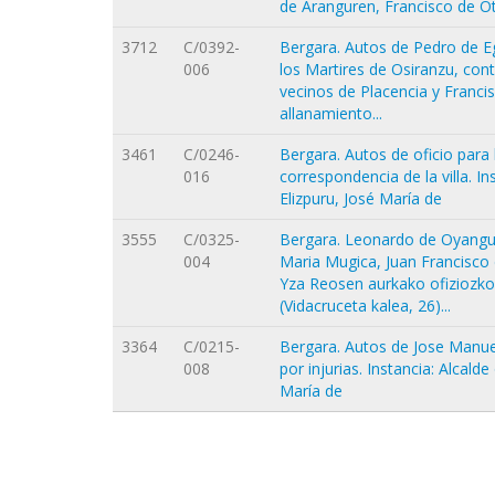
de Aranguren, Francisco de Ota
3712
C/0392-
Bergara. Autos de Pedro de Eg
006
los Martires de Osiranzu, con
vecinos de Placencia y Franci
allanamiento...
3461
C/0246-
Bergara. Autos de oficio para l
016
correspondencia de la villa. In
Elizpuru, José María de
3555
C/0325-
Bergara. Leonardo de Oyangur
004
Maria Mugica, Juan Francisco 
Yza Reosen aurkako ofiziozko
(Vidacruceta kalea, 26)...
3364
C/0215-
Bergara. Autos de Jose Manuel
008
por injurias. Instancia: Alcald
María de
Orriak