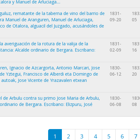
lora y Manuel de Arluciaga....
uiluz, rematante de la taberna de vino del barrio de
1831-
183
tra Manuel de Aranguren, Manuel de Arluciaga,
09-20
05
sco de Otalora, alguacil del Juzgado, acusándoles de
a averiguación de la rotura de la valija de la
1831-
183
stancia: Alcalde ordinario de Bergara. Escribano:
02-09
16
en, Ignacio de Azcargorta, Antonio Marcari, Jose
1830-
183
de Yztegui, Francisco de Alberdi eta Domingo de
06-12
20
 autoak, Jose Vicente de Yrazavalen etxean
 de Arbulu contra su primo Jose Maria de Arbulu,
1830-
183
e ordinario de Bergara. Escribano: Elizpuru, José
06-08
08
1
2
3
4
5
6
7