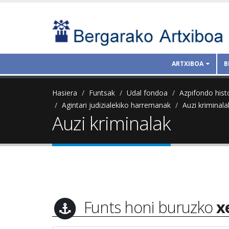
ARTXIBOA
B
Hasiera
Funtsak
Udal fondoa
Azpifondo hist
Agintari judizialekiko harremanak
Auzi kriminala
Auzi kriminalak
Funts honi buruzko
x