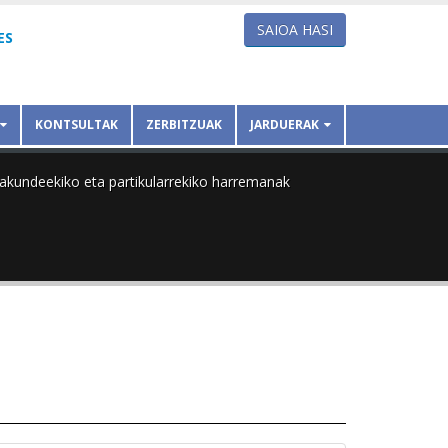
SAIOA HASI
ES
KONTSULTAK
ZERBITZUAK
JARDUERAK
erakundeekiko eta partikularrekiko harremanak