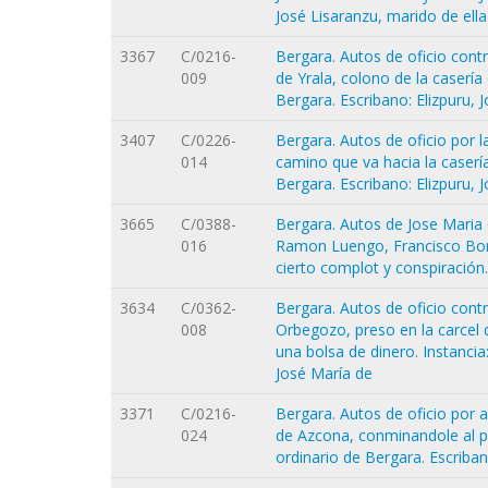
José Lisaranzu, marido de ella .
3367
C/0216-
Bergara. Autos de oficio cont
009
de Yrala, colono de la casería
Bergara. Escribano: Elizpuru, 
3407
C/0226-
Bergara. Autos de oficio por l
014
camino que va hacia la casería
Bergara. Escribano: Elizpuru, 
3665
C/0388-
Bergara. Autos de Jose Maria d
016
Ramon Luengo, Francisco Bor
cierto complot y conspiración. 
3634
C/0362-
Bergara. Autos de oficio cont
008
Orbegozo, preso en la carcel 
una bolsa de dinero. Instancia:
José María de
3371
C/0216-
Bergara. Autos de oficio por
024
de Azcona, conminandole al pag
ordinario de Bergara. Escriban