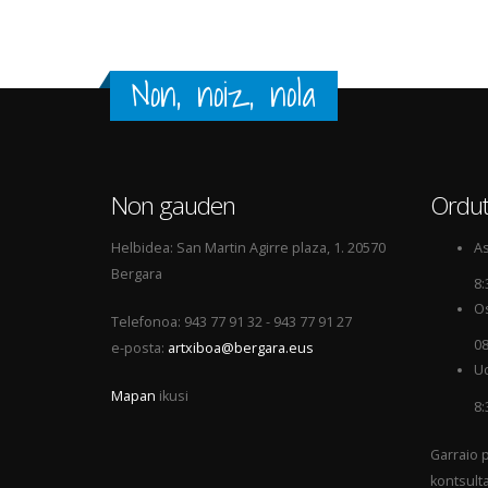
Non, noiz, nola
Non gauden
Ordut
Helbidea: San Martin Agirre plaza, 1. 20570
As
Bergara
8:
Os
Telefonoa: 943 77 91 32 - 943 77 91 27
08
e-posta:
artxiboa@bergara.eus
Ud
Mapan
ikusi
8:
Garraio p
kontsult