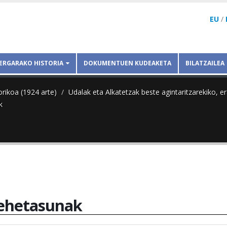
EU
/
ERGARAKO HISTORIA
DOKUMENTUEN KUDEAKETA
BILATZAILEA
orikoa (1924 arte)
Udalak eta Alkatetzak beste agintaritzarekiko, 
k
ehetasunak