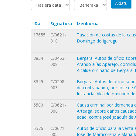
IDa
Signatura
Izenburua
17655
C/0621-
Tasación de costas de la causa
018
Domingo de Igaregui
3834
C/0453-
Bergara. Autos de oficio sobr
008
Arando alías Aparejo, domicilia
Alcalde ordinario de Bergara. 
3349
C/0208-
Bergara. Autos de oficio sobr
003
de contrabando, por Jose de 
Instancia: Alcalde ordinario d
5580
C/0621-
Causa criminal por demanda d
008
Arteaga, sobre daños causado
edad, contra José Joaquín de A
5576
C/0621-
Autos de oficio para la venta
005
José de Marticorena y María J