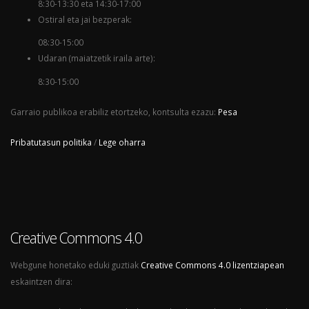
8:30-13:30 eta 14:30-17:00
Ostiral eta jai bezperak:
08:30-15:00
Udaran (maiatzetik iraila arte):
8:30-15:00
Garraio publikoa erabiliz etortzeko, kontsulta ezazu:
Pesa
Pribatutasun politika
/
Lege oharra
Creative Commons 4.0
Webgune honetako eduki guztiak
Creative Commons 4.0 lizentziapean
eskaintzen dira: