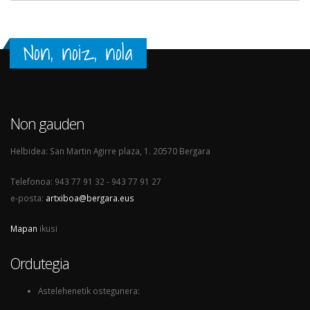
Non, noiz, nola
Non gauden
Helbidea: San Martin Agirre plaza, 1. 20570 Bergara
Telefonoa: 943 77 91 32 - 943 77 91 27
e-posta:
artxiboa@bergara.eus
Mapan
ikusi
Ordutegia
Astelehenetik ostegunera: