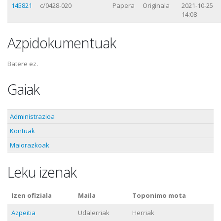
145821
c/0428-020
Papera
Originala
2021-10-25
14:08
Azpidokumentuak
Batere ez.
Gaiak
Administrazioa
Kontuak
Maiorazkoak
Leku izenak
Izen ofiziala
Maila
Toponimo mota
Azpeitia
Udalerriak
Herriak