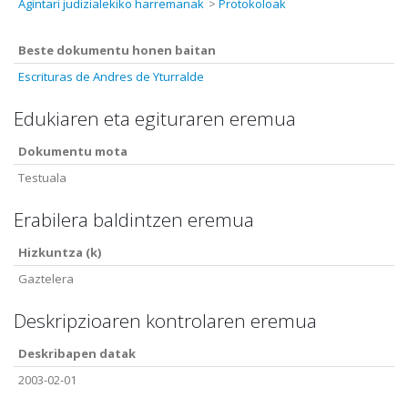
Agintari judizialekiko harremanak
Protokoloak
Beste dokumentu honen baitan
Escrituras de Andres de Yturralde
Edukiaren eta egituraren eremua
Dokumentu mota
Testuala
Erabilera baldintzen eremua
Hizkuntza (k)
Gaztelera
Deskripzioaren kontrolaren eremua
Deskribapen datak
2003-02-01