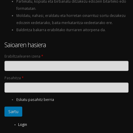
Partekatu, kopiatu eta birbanatu ditzakezu edozein bitarteko edo
formatutan.
Moldatu, nahasi, eraldatu eta horretan oinarrituz sortu dezakezu
edozein xedetarako, baita merkataritza-xedeetarako ere.
Baldintza bakarra erabilitako iturriaren aitorpena da.
Saioaren hasiera
Erabiltzailearen izena
*
Pasahitza
*
Eskatu pasahitz berria
Login