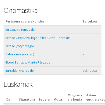
Onomastika
Pertsona edo erakundea
Egitekoa
Errazquin, Tomás de
-
Arrese Girón Azpillaga Tellez-Girón, Pedro de
-
Arrese (mayorazgo)
-
Zabala (mayorazgo)
-
Elcoro Barrutia, Martin Pérez de
-
Iturralde, Andrés de
Eskribaua
Euskarriak
Originala
Azken
IDa
Signatura
Egoera
Mota
ala kopia
eguneraket