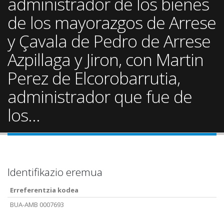
administrador de los bienes
de los mayorazgos de Arrese
y Çavala de Pedro de Arrese
Azpillaga y Jiron, con Martin
Perez de Elcorobarrutia,
administrador que fue de
los...
Identifikazio eremua
Erreferentzia kodea
BUA-AMB 0007693