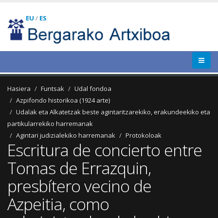
EU
/
ES
Hasiera
Funtsak
Udal fondoa
Azpifondo historikoa (1924 arte)
Udalak eta Alkatetzak beste agintaritzarekiko, erakundeekiko eta
partikularrekiko harremanak
Agintari judizialekiko harremanak
Protokoloak
Escritura de concierto entre
Tomas de Errazquin,
presbítero vecino de
Azpeitia, como