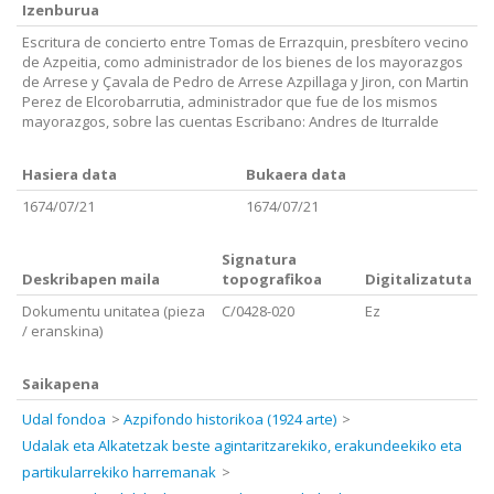
Izenburua
Escritura de concierto entre Tomas de Errazquin, presbítero vecino
de Azpeitia, como administrador de los bienes de los mayorazgos
de Arrese y Çavala de Pedro de Arrese Azpillaga y Jiron, con Martin
Perez de Elcorobarrutia, administrador que fue de los mismos
mayorazgos, sobre las cuentas Escribano: Andres de Iturralde
Hasiera data
Bukaera data
1674/07/21
1674/07/21
Signatura
Deskribapen maila
topografikoa
Digitalizatuta
Dokumentu unitatea (pieza
C/0428-020
Ez
/ eranskina)
Saikapena
Udal fondoa
Azpifondo historikoa (1924 arte)
Udalak eta Alkatetzak beste agintaritzarekiko, erakundeekiko eta
partikularrekiko harremanak