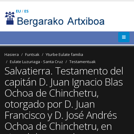
EU
/
ES
Hasiera
Funtsak
Yturbe Eulate familia
Eulate Luzuriaga - Santa Cruz
Testamentuak
Salvatierra. Testamento del
capitán D. Juan Ignacio Blas
Ochoa de Chinchetru,
otorgado por D. Juan
Francisco y D. José Andrés
Ochoa de Chinchetru, en