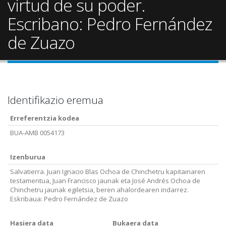
virtud de su poder.
Escribano: Pedro Fernández
de Zuazo
Identifikazio eremua
Erreferentzia kodea
BUA-AMB 0054173
Izenburua
Salvatierra. Juan Ignacio Blas Ochoa de Chinchetru kapitainaren
testamentua, Juan Francisco jaunak eta José Andrés Ochoa de
Chinchetru jaunak egiletsia, beren ahalordearen indarrez.
Eskribaua: Pedro Fernández de Zuazo
Hasiera data
Bukaera data