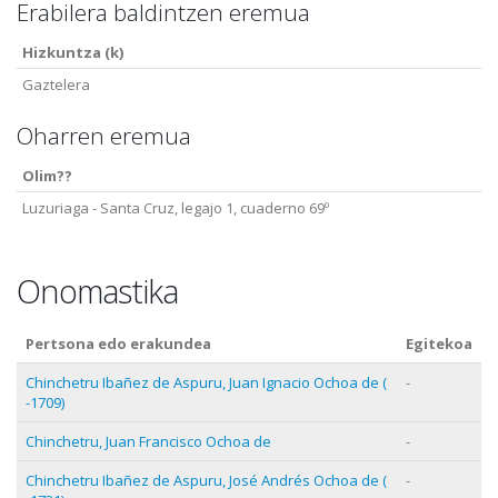
Erabilera baldintzen eremua
Hizkuntza (k)
Gaztelera
Oharren eremua
Olim??
Luzuriaga - Santa Cruz, legajo 1, cuaderno 69º
Onomastika
Pertsona edo erakundea
Egitekoa
Chinchetru Ibañez de Aspuru, Juan Ignacio Ochoa de (
-
-1709)
Chinchetru, Juan Francisco Ochoa de
-
Chinchetru Ibañez de Aspuru, José Andrés Ochoa de (
-