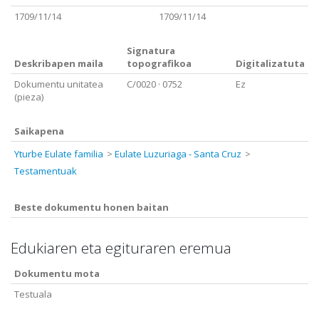
1709/11/14
1709/11/14
Signatura
Deskribapen maila
topografikoa
Digitalizatuta
Dokumentu unitatea
C/0020
· 0752
Ez
(pieza)
Saikapena
Yturbe Eulate familia
Eulate Luzuriaga - Santa Cruz
Testamentuak
Beste dokumentu honen baitan
Edukiaren eta egituraren eremua
Dokumentu mota
Testuala