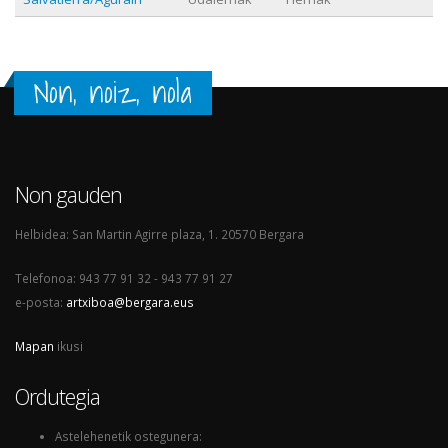
Non, noiz, nola
Non gauden
Helbidea: San Martin Agirre plaza, 1. 20570 Bergara
Telefonoa: 943 77 91 32 - 943 77 91 27
e-posta:
artxiboa@bergara.eus
Mapan
ikusi
Ordutegia
Astelehenetik ostegunera: