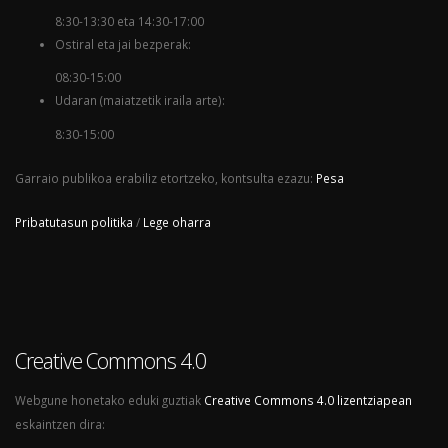
8:30-13:30 eta 14:30-17:00
Ostiral eta jai bezperak:
08:30-15:00
Udaran (maiatzetik iraila arte):
8:30-15:00
Garraio publikoa erabiliz etortzeko, kontsulta ezazu:
Pesa
Pribatutasun politika
/
Lege oharra
Creative Commons 4.0
Webgune honetako eduki guztiak
Creative Commons 4.0 lizentziapean
eskaintzen dira: