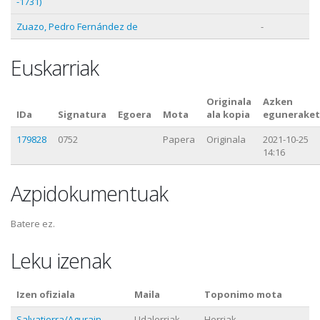
-1731)
Zuazo, Pedro Fernández de
-
Euskarriak
Originala
Azken
IDa
Signatura
Egoera
Mota
ala kopia
eguneraket
179828
0752
Papera
Originala
2021-10-25
14:16
Azpidokumentuak
Batere ez.
Leku izenak
Izen ofiziala
Maila
Toponimo mota
Salvatierra/Agurain
Udalerriak
Herriak