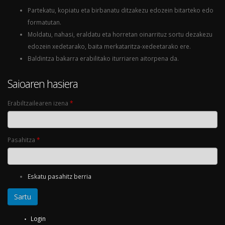
Partekatu, kopiatu eta birbanatu ditzakezu edozein bitarteko edo
formatutan.
Moldatu, nahasi, eraldatu eta horretan oinarrituz sortu dezakezu
edozein xedetarako, baita merkataritza-xedeetarako ere.
Baldintza bakarra erabilitako iturriaren aitorpena da.
Saioaren hasiera
Erabiltzailearen izena
*
Pasahitza
*
Eskatu pasahitz berria
Login