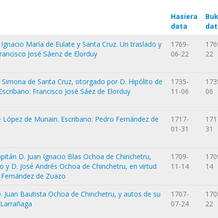
Hasiera
Buk
data
dat
 Ignacio María de Eulate y Santa Cruz. Un traslado y
1769-
176
Francisco José Sáenz de Elorduy
06-22
22
 Simona de Santa Cruz, otorgado por D. Hipólito de
1735-
173
 Escribano: Francisco José Sáez de Elorduy
11-06
06
 López de Munain. Escribano: Pedro Fernández de
1717-
171
01-31
31
apitán D. Juan Ignacio Blas Ochoa de Chinchetru,
1709-
170
o y D. José Andrés Ochoa de Chinchetru, en virtud
11-14
14
o Fernández de Zuazo
D. Juan Bautista Ochoa de Chinchetru, y autos de su
1707-
170
 Larrañaga
07-24
22