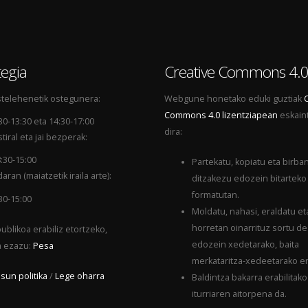
egia
Creative Commons 4.
telehenetik ostegunera:
Webgune honetako eduki guztiak
Commons 4.0 lizentziapean
eskain
30-13:30 eta 14:30-17:00
dira:
tiral eta jai bezperak:
:30-15:00
Partekatu, kopiatu eta birba
aran (maiatzetik iraila arte):
ditzakezu edozein bitarteko
formatutan.
30-15:00
Moldatu, nahasi, eraldatu et
horretan oinarrituz sortu d
ublikoa erabiliz etortzeko,
edozein xedetarako, baita
a ezazu:
Pesa
merkataritza-xedeetarako er
sun politika
/
Lege oharra
Baldintza bakarra erabilitako
iturriaren aitorpena da.