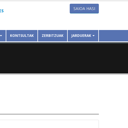
SAIOA HASI
ES
KONTSULTAK
ZERBITZUAK
JARDUERAK