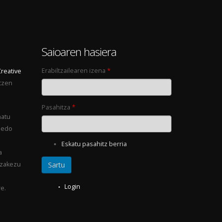
0
Saioaren hasiera
Erabiltzailearen izena
*
Creative
tzen
Pasahitza
*
natu
 edo
Eskatu pasahitz berria
a
ezakezu
Login
e.