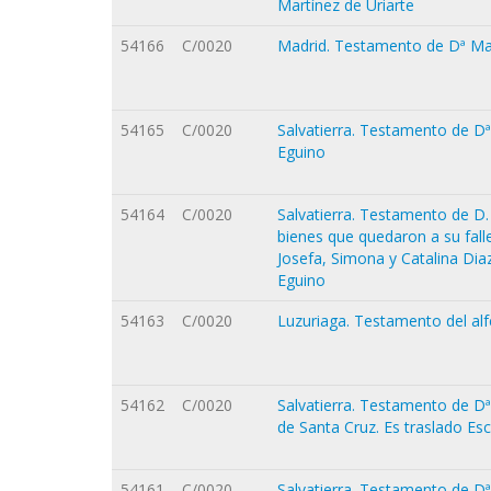
Martínez de Uriarte
54166
C/0020
Madrid. Testamento de Dª Marí
54165
C/0020
Salvatierra. Testamento de D
Eguino
54164
C/0020
Salvatierra. Testamento de D.
bienes que quedaron a su fall
Josefa, Simona y Catalina Dia
Eguino
54163
C/0020
Luzuriaga. Testamento del alfé
54162
C/0020
Salvatierra. Testamento de Dª
de Santa Cruz. Es traslado Es
54161
C/0020
Salvatierra. Testamento de Dª