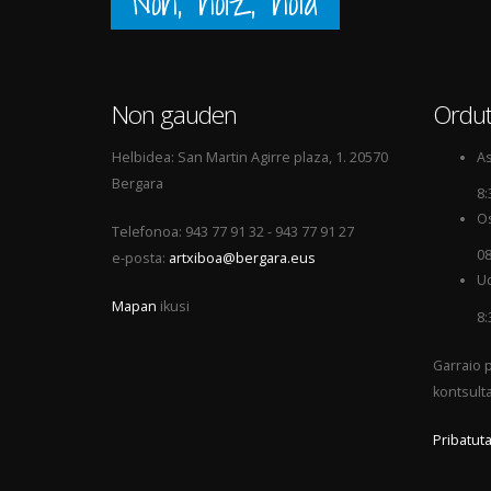
Non, noiz, nola
Non gauden
Ordut
Helbidea: San Martin Agirre plaza, 1. 20570
As
Bergara
8:
Os
Telefonoa: 943 77 91 32 - 943 77 91 27
08
e-posta:
artxiboa@bergara.eus
Ud
Mapan
ikusi
8:
Garraio p
kontsult
Pribatuta