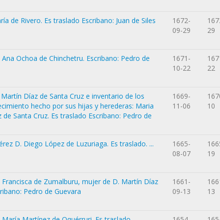
a de Rivero. Es traslado Escribano: Juan de Siles
1672-
167
09-29
29
ª Ana Ochoa de Chinchetru. Escribano: Pedro de
1671-
167
10-22
22
 Martín Díaz de Santa Cruz e inventario de los
1669-
167
ecimiento hecho por sus hijas y herederas: Maria
11-06
10
z de Santa Cruz. Es traslado Escribano: Pedro de
rez D. Diego López de Luzuriaga. Es traslado. ...
1665-
166
08-07
19
 Francisca de Zumalburu, mujer de D. Martín Díaz
1661-
166
cribano: Pedro de Guevara
09-13
13
 María Martínez de Oquérruri. Es traslado
1654-
165