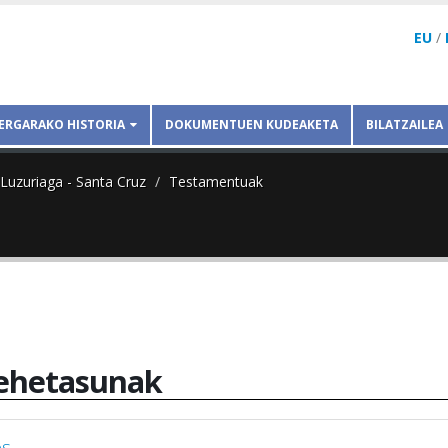
EU
/
ERGARAKO HISTORIA
DOKUMENTUEN KUDEAKETA
BILATZAILEA
 Luzuriaga - Santa Cruz
Testamentuak
ehetasunak
os