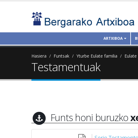
ARTXIBOA
B
Hasiera
Funtsak
Yturbe Eulate familia
Eulate
Testamentuak
Funts honi buruzko
x
Serie Testament