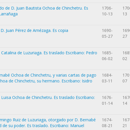
do de D. Juan Bautista Ochoa de Chinchetru. Es
1706-
170
 Larrañaga
10-13
13
 D. Juan Pérez de Amézaga. Es copia
1690-
169
05-27
27
 Catalina de Luzuriaga. Es traslado Escribano: Pedro
1685-
168
06-02
02
nabé Ochoa de Chinchetru, y varias cartas de pago
1684-
170
choa de Chinchetru, su hermano. Escribano: Isidro
03-11
07
 Luisa Ochoa de Chinchetru. Es traslado Escribano:
1676-
167
01-14
14
mingo Ruiz de Luzuriaga, otorgado por D. Bernabé
1674-
167
d de su poder. Es traslado. Escribano: Manuel
08-21
21