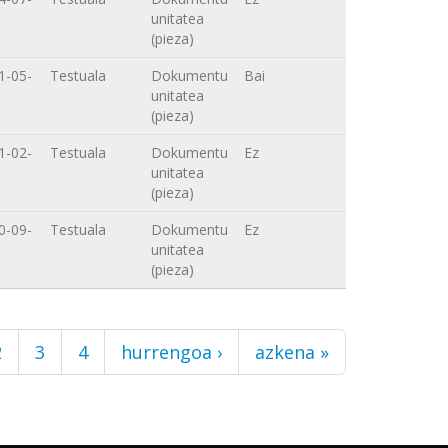
unitatea
(pieza)
1-05-
Testuala
Dokumentu
Bai
unitatea
(pieza)
1-02-
Testuala
Dokumentu
Ez
unitatea
(pieza)
0-09-
Testuala
Dokumentu
Ez
unitatea
(pieza)
2
3
4
hurrengoa ›
azkena »