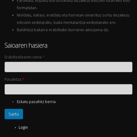
Partekatu, kopiatu eta birbanatu ditzakezu edozein bitarteko edo
formatutan.
Moldatu, nahasi, eraldatu eta horretan oinarrituz sortu dezakezu
edozein xedetarako, baita merkataritza-xedeetarako ere.
Baldintza bakarra erabilitako iturriaren aitorpena da.
Saioaren hasiera
Erabiltzailearen izena
*
Pasahitza
*
Eskatu pasahitz berria
Login