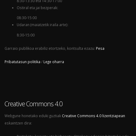
8:30-13:30 eta 14:30-17:00
Ostiral eta jai bezperak:
08:30-15:00
Udaran (maiatzetik iraila arte):
8:30-15:00
Garraio publikoa erabiliz etortzeko, kontsulta ezazu:
Pesa
Pribatutasun politika
/
Lege oharra
Creative Commons 4.0
Webgune honetako eduki guztiak
Creative Commons 4.0 lizentziapean
eskaintzen dira: