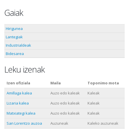
Gaiak
Hirigunea
Lantegiak
Industrialdeak
Bidesarea
Leku izenak
Izen ofiziala
Maila
Toponimo mota
Amillaga kalea
Auzo edo kaleak
Kaleak
Lizaria kalea
Auzo edo kaleak
Kaleak
Matxiategi kalea
Auzo edo kaleak
Kaleak
San Lorentzo auzoa
Auzuneak
Kaleko auzuneak