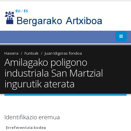
EU
/
ES
Hasiera
Funtsak
Juan Idigoras fondoa
Amilagako poligono
industriala San Martzial
ingurutik aterata
Identifikazio eremua
Erreferentzia kodea