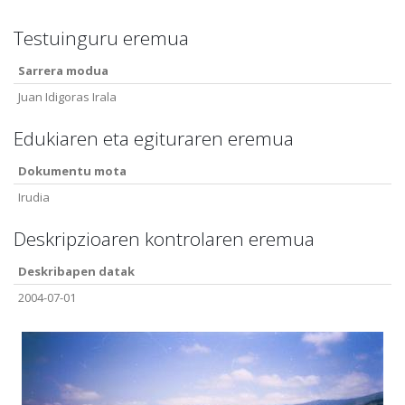
Testuinguru eremua
Sarrera modua
Juan Idigoras Irala
Edukiaren eta egituraren eremua
Dokumentu mota
Irudia
Deskripzioaren kontrolaren eremua
Deskribapen datak
2004-07-01