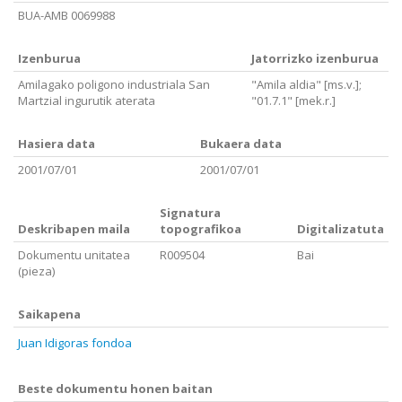
BUA-AMB 0069988
Izenburua
Jatorrizko izenburua
Amilagako poligono industriala San
"Amila aldia" [ms.v.];
Martzial ingurutik aterata
"01.7.1" [mek.r.]
Hasiera data
Bukaera data
2001/07/01
2001/07/01
Signatura
Deskribapen maila
topografikoa
Digitalizatuta
Dokumentu unitatea
R009504
Bai
(pieza)
Saikapena
Juan Idigoras fondoa
Beste dokumentu honen baitan