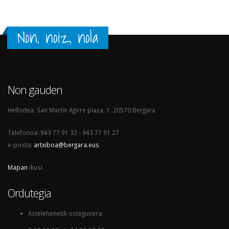
Non, noiz, nola
Non gauden
Helbidea: San Martin Agirre plaza, 1. 20570 Bergara
Telefonoa: 943 77 91 32 - 943 77 91 27
e-posta:
artxiboa@bergara.eus
Mapan
ikusi
Ordutegia
Astelehenetik ostegunera: