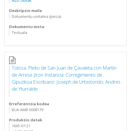
Auzi zibilak
Deskripzio maila
Dokumentu unitatea (pieza)
Dokumentu mota
Testuala
Tolosa. Pleito de San Juan de Çavaleta con Martin
de Arrese Jiron Instancia: Corregimiento de
Gipuzkoa Escribano: Joseph de Urbistondo; Andres
de Yturralde
Erreferentzia kodea
BUA-AMB 0008179
Produkzio datak
1665-07-21