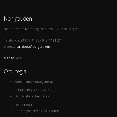
Non gauden
Helbidea: San Martin Agirre plaza, 1. 20570 Bergara
Telefonoa: 943 77 91 32 - 943 77 91 27
e-posta:
artxiboa@bergara.eus
Mapan
ikusi
Ordutegia
Astelehenetik ostegunera:
8:30-13:30 eta 14:30-17:00
Ostiral eta jai bezperak:
08:30-15:00
Udaran (maiatzetik iraila arte):