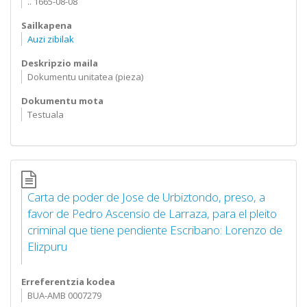
.. 1665-08-08
Sailkapena
Auzi zibilak
Deskripzio maila
Dokumentu unitatea (pieza)
Dokumentu mota
Testuala
Carta de poder de Jose de Urbiztondo, preso, a
favor de Pedro Ascensio de Larraza, para el pleito
criminal que tiene pendiente Escribano: Lorenzo de
Elizpuru
Erreferentzia kodea
BUA-AMB 0007279