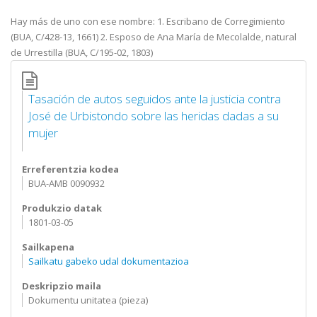
Hay más de uno con ese nombre: 1. Escribano de Corregimiento
(BUA, C/428-13, 1661) 2. Esposo de Ana María de Mecolalde, natural
de Urrestilla (BUA, C/195-02, 1803)
Tasación de autos seguidos ante la justicia contra
José de Urbistondo sobre las heridas dadas a su
mujer
Erreferentzia kodea
BUA-AMB 0090932
Produkzio datak
1801-03-05
Sailkapena
Sailkatu gabeko udal dokumentazioa
Deskripzio maila
Dokumentu unitatea (pieza)