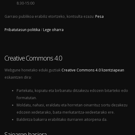
8:30-15:00
Garraio publikoa erabiliz etortzeko, kontsulta ezazu:
Pesa
Pribatutasun politika
/
Lege oharra
Creative Commons 4.0
Webgune honetako eduki guztiak
Creative Commons 4.0 lizentziapean
eskaintzen dira:
Partekatu, kopiatu eta birbanatu ditzakezu edozein bitarteko edo
formatutan.
Moldatu, nahasi, eraldatu eta horretan oinarrituz sortu dezakezu
edozein xedetarako, baita merkataritza-xedeetarako ere.
Baldintza bakarra erabilitako iturriaren aitorpena da.
Saioaren hasiera