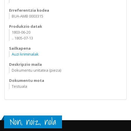
Erreferentzia kodea
BUA-AMB 0003315
Produkzio datak
1803-06-20
.. 1805-07-13
Sailkapena
Auzi kriminalak
Deskripzio maila
Dokumentu unitatea (pieza)
Dokumentu mota
Testuala
Non, noiz, nola