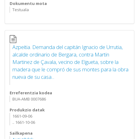
Dokumentu mota
Testuala
Azpeitia. Demanda del capitán Ignacio de Urrutia,
alcalde ordinario de Bergara, contra Martin
Martinez de Çavala, vecino de Elgueta, sobre la
madera que le compró de sus montes para la obra
nueva de su casa...
Erreferentzia kodea
BUA-AMB 0007686
Produkzio datak
1661-09-06
.. 1661-10-06
Sailkapena