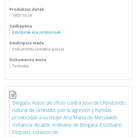
Produkzio datak
1803-10-24
Sailkapena
Eskriturak eta zirriborroak
Deskripzio maila
Dokumentu unitatea (pieza)
Dokumentu mota
Testuala
Bergara. Autos de oficio contra Jose de Urbistondo,
natural de Urrestilla, por la agresión y heridas
producidas a su mujer Ana Maria de Mecolalde.
Instancia: Alcalde ordinario de Bergara. Escribano:
Elizpuru, Lorenzo de