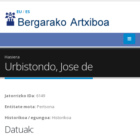
EU
/
ES
Hasiera
Urbistondo, Jose de
Jatorrizko IDa:
6149
Entitate mota:
Pertsona
Historikoa / egungoa:
Historikoa
Datuak: