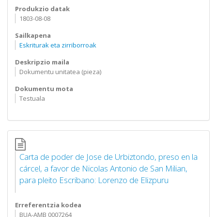
Produkzio datak
1803-08-08
Sailkapena
Eskriturak eta zirriborroak
Deskripzio maila
Dokumentu unitatea (pieza)
Dokumentu mota
Testuala
Carta de poder de Jose de Urbiztondo, preso en la
cárcel, a favor de Nicolas Antonio de San Milian,
para pleito Escribano: Lorenzo de Elizpuru
Erreferentzia kodea
BUA-AMB 0007264