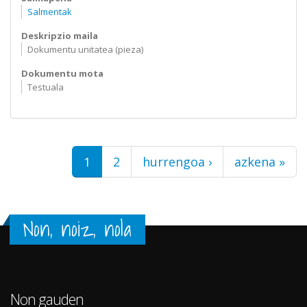
Salmentak
Deskripzio maila
Dokumentu unitatea (pieza)
Dokumentu mota
Testuala
Orriak
1
2
hurrengoa ›
azkena »
Non, noiz, nola
Non gauden