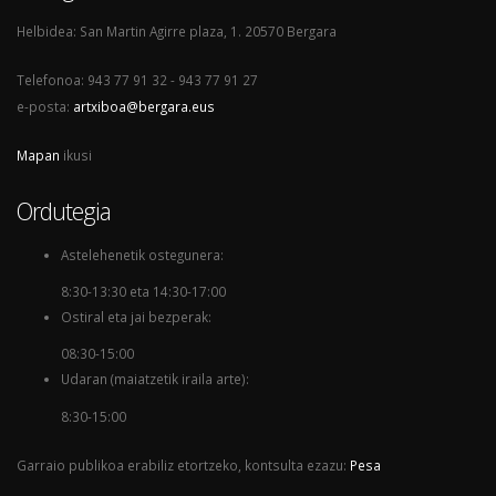
Helbidea: San Martin Agirre plaza, 1. 20570 Bergara
Telefonoa: 943 77 91 32 - 943 77 91 27
e-posta:
artxiboa@bergara.eus
Mapan
ikusi
Ordutegia
Astelehenetik ostegunera:
8:30-13:30 eta 14:30-17:00
Ostiral eta jai bezperak:
08:30-15:00
Udaran (maiatzetik iraila arte):
8:30-15:00
Garraio publikoa erabiliz etortzeko, kontsulta ezazu:
Pesa