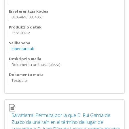
Erreferentzia kodea
BUA-AMB 0054065
Produkzio datak
1565-03-12
Sailkapena
Inbentarioak
Deskripzio maila
Dokumentu unitatea (pieza)
Dokumentu mota
Testuala
Salvatierra. Permuta por la que D. Rui García de
Zuazo da una rain en el término del lugar de
Luscando a D. Juan Díaz de Lecea a cambio de otra