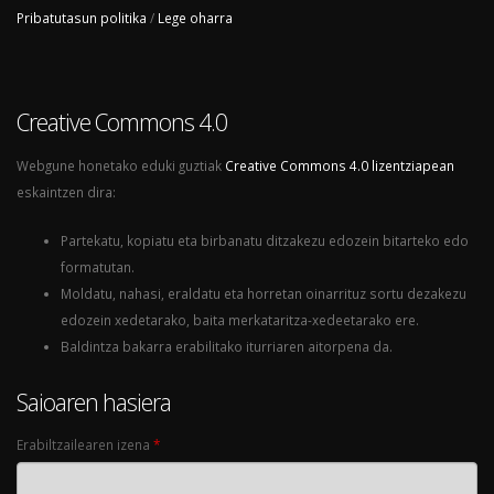
Pribatutasun politika
/
Lege oharra
Creative Commons 4.0
Webgune honetako eduki guztiak
Creative Commons 4.0 lizentziapean
eskaintzen dira:
Partekatu, kopiatu eta birbanatu ditzakezu edozein bitarteko edo
formatutan.
Moldatu, nahasi, eraldatu eta horretan oinarrituz sortu dezakezu
edozein xedetarako, baita merkataritza-xedeetarako ere.
Baldintza bakarra erabilitako iturriaren aitorpena da.
Saioaren hasiera
Erabiltzailearen izena
*