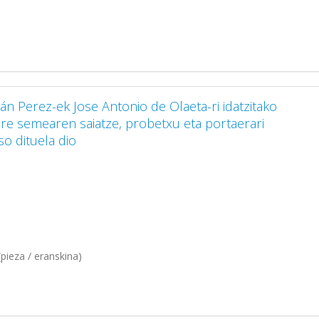
án Perez-ek Jose Antonio de Olaeta-ri idatzitako
e semearen saiatze, probetxu eta portaerari
o dituela dio
pieza / eranskina)