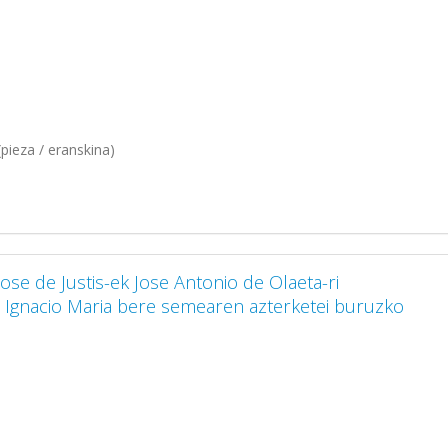
pieza / eranskina)
ose de Justis-ek Jose Antonio de Olaeta-ri
a. Ignacio Maria bere semearen azterketei buruzko
.