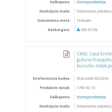
Sailkapena
Korrespondentzia
Deskripzio maila
Dokumentu unitatea (
Dokumentu mota
Testuala
Deskargatu
585.55 KB
Cádiz. Casa Enril
gutuna Frasquito
buruzko notak jas
Erreferentzia kodea
BUA-AMB 0023234
Produkzio datak
1790-02-10
Sailkapena
Korrespondentzia
Deskripzio maila
Dokumentu unitatea (