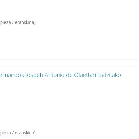
pieza / eranskina)
ernandok Jospeh Antonio de Olaettari idatzitako
pieza / eranskina)