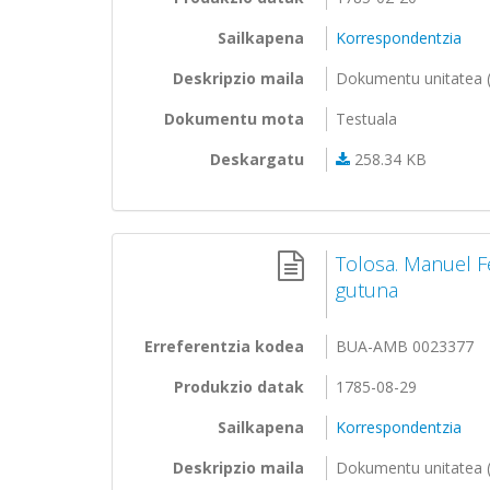
Sailkapena
Korrespondentzia
Deskripzio maila
Dokumentu unitatea (
Dokumentu mota
Testuala
Deskargatu
258.34 KB
Tolosa. Manuel F
gutuna
Erreferentzia kodea
BUA-AMB 0023377
Produkzio datak
1785-08-29
Sailkapena
Korrespondentzia
Deskripzio maila
Dokumentu unitatea (