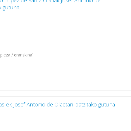
co Lopez de Santa Olallak Josef Antonio de
ko gutuna
pieza / eranskina)
as-ek Josef Antonio de Olaetari idatzitako gutuna