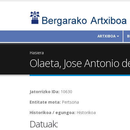
ARTXIBOA
B
Hasiera
Olaeta, Jose Antonio d
Jatorrizko IDa:
10630
Entitate mota:
Pertsona
Historikoa / egungoa:
Historikoa
Datuak: