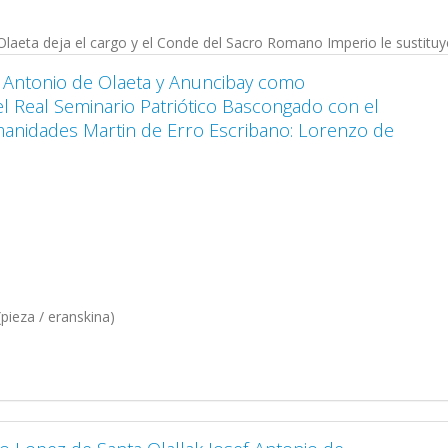
Olaeta deja el cargo y el Conde del Sacro Romano Imperio le sustituy
e Antonio de Olaeta y Anuncibay como
l Real Seminario Patriótico Bascongado con el
anidades Martin de Erro Escribano: Lorenzo de
pieza / eranskina)