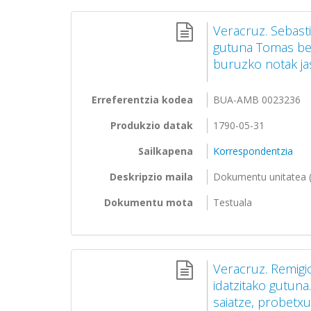
Veracruz. Sebasti
gutuna Tomas ber
buruzko notak ja
Erreferentzia kodea
BUA-AMB 0023236
Produkzio datak
1790-05-31
Sailkapena
Korrespondentzia
Deskripzio maila
Dokumentu unitatea (
Dokumentu mota
Testuala
Veracruz. Remigi
idatzitako gutun
saiatze, probetxu