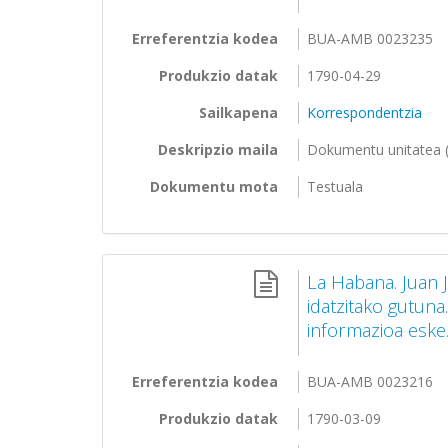
Erreferentzia kodea
BUA-AMB 0023235
Produkzio datak
1790-04-29
Sailkapena
Korrespondentzia
Deskripzio maila
Dokumentu unitatea (
Dokumentu mota
Testuala
La Habana. Juan J
idatzitako gutun
informazioa eske
Erreferentzia kodea
BUA-AMB 0023216
Produkzio datak
1790-03-09