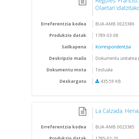
Regules. Francis
Olaetari idatzita
Erreferentzia kodea
BUA-AMB 0023386
Produkzio datak
1789-03-08
Sailkapena
Korrespondentzia
Deskripzio maila
Dokumentu unitatea (
Dokumentu mota
Testuala
Deskargatu
435.59 KB
La Calzada. Hervi
Erreferentzia kodea
BUA-AMB 0023385
Produkzio datak
1785-02-20