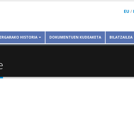
EU
/
ERGARAKO HISTORIA
DOKUMENTUEN KUDEAKETA
BILATZAILEA
e