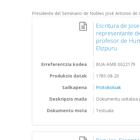
Presidente del Seminario de Nobles José Antonio de 
Escritura de Jos
representante de
profesor de Hum
Elizpuru
Erreferentzia kodea
BUA-AMB 0022179
Produkzio datak
1785-08-20
Sailkapena
Protokoloak
Deskripzio maila
Dokumentu unitatea (
Dokumentu mota
Testuala