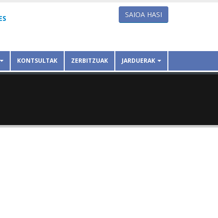
SAIOA HASI
ES
KONTSULTAK
ZERBITZUAK
JARDUERAK