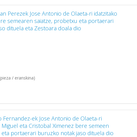
an Perezek Jose Antonio de Olaeta-ri idatzitako
e semearen saiatze, probetxu eta portaerari
so dituela eta Zestoara doala dio
pieza / eranskina)
o Fernandez-ek Jose Antonio de Olaeta-ri
a. Miguel eta Cristobal Ximenez bere semeen
 eta portaerari buruzko notak jaso dituela dio