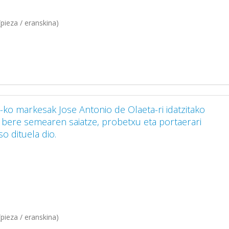
pieza / eranskina)
e-ko markesak Jose Antonio de Olaeta-ri idatzitako
 bere semearen saiatze, probetxu eta portaerari
o dituela dio.
pieza / eranskina)