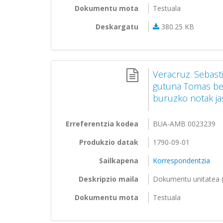
Dokumentu mota
Testuala
Deskargatu
380.25 KB
Veracruz. Sebasti
gutuna Tomas ber
buruzko notak jas
Erreferentzia kodea
BUA-AMB 0023239
Produkzio datak
1790-09-01
Sailkapena
Korrespondentzia
Deskripzio maila
Dokumentu unitatea (
Dokumentu mota
Testuala