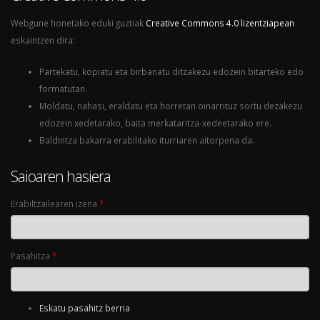
Webgune honetako eduki guztiak
Creative Commons 4.0 lizentziapean
eskaintzen dira:
Partekatu, kopiatu eta birbanatu ditzakezu edozein bitarteko edo
formatutan.
Moldatu, nahasi, eraldatu eta horretan oinarrituz sortu dezakezu
edozein xedetarako, baita merkataritza-xedeetarako ere.
Baldintza bakarra erabilitako iturriaren aitorpena da.
Saioaren hasiera
Erabiltzailearen izena
*
Pasahitza
*
Eskatu pasahitz berria