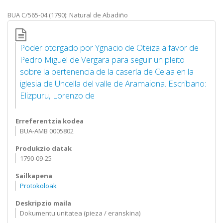
BUA C/565-04 (1790): Natural de Abadiño
Poder otorgado por Ygnacio de Oteiza a favor de
Pedro Miguel de Vergara para seguir un pleito
sobre la pertenencia de la casería de Celaa en la
iglesia de Uncella del valle de Aramaiona. Escribano:
Elizpuru, Lorenzo de
Erreferentzia kodea
BUA-AMB 0005802
Produkzio datak
1790-09-25
Sailkapena
Protokoloak
Deskripzio maila
Dokumentu unitatea (pieza / eranskina)