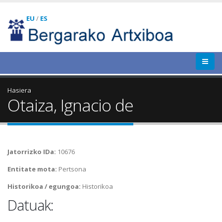
EU
/
ES
Hasiera
Otaiza, Ignacio de
Jatorrizko IDa:
10676
Entitate mota:
Pertsona
Historikoa / egungoa:
Historikoa
Datuak: