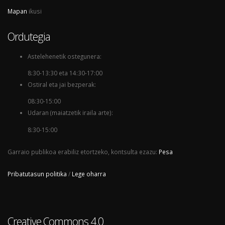
Mapan
ikusi
Ordutegia
Astelehenetik ostegunera:
8:30-13:30 eta 14:30-17:00
Ostiral eta jai bezperak:
08:30-15:00
Udaran (maiatzetik iraila arte):
8:30-15:00
Garraio publikoa erabiliz etortzeko, kontsulta ezazu:
Pesa
Pribatutasun politika
/
Lege oharra
Creative Commons 4.0