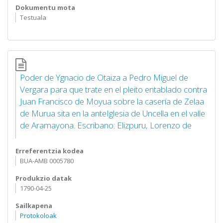
Dokumentu mota
Testuala
Poder de Ygnacio de Otaiza a Pedro Miguel de
Vergara para que trate en el pleito entablado contra
Juan Francisco de Moyua sobre la casería de Zelaa
de Murua sita en la anteIglesia de Uncella en el valle
de Aramayona. Escribano: Elizpuru, Lorenzo de
Erreferentzia kodea
BUA-AMB 0005780
Produkzio datak
1790-04-25
Sailkapena
Protokoloak