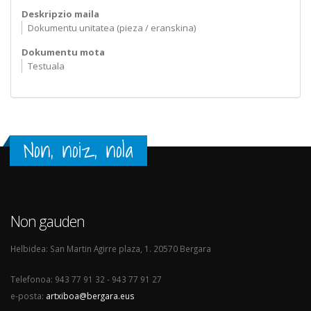
Deskripzio maila
Dokumentu unitatea (pieza / eranskina)
Dokumentu mota
Testuala
Non, noiz, nola
Non gauden
Helbidea: San Martin Agirre plaza, 1. 20570 Bergara
Telefonoa: 943 77 91 32 - 943 77 91 27
e-posta:
artxiboa@bergara.eus