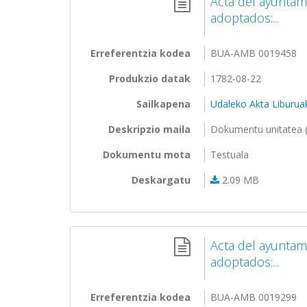
Acta del ayuntam
adoptados:...
Erreferentzia kodea
BUA-AMB 0019458
Produkzio datak
1782-08-22
Sailkapena
Udaleko Akta Liburua
Deskripzio maila
Dokumentu unitatea (
Dokumentu mota
Testuala
Deskargatu
2.09 MB
Acta del ayunta
adoptados:...
Erreferentzia kodea
BUA-AMB 0019299