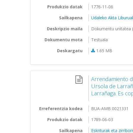
Produkzio datak
1776-11-06
Sailkapena
Udaleko Akta Liburua
Deskripzio maila
Dokumentu unitatea (
Dokumentu mota
Testuala
Deskargatu
1.65 MB
Arrendamiento de
Ursola de Larrañ
Larrañaga. Es cop
Erreferentzia kodea
BUA-AMB 0021331
Produkzio datak
1789-06-03
Sailkapena
Eskriturak eta zirribo