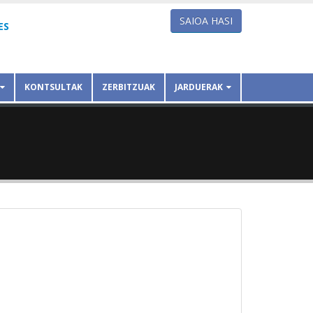
SAIOA HASI
ES
KONTSULTAK
ZERBITZUAK
JARDUERAK