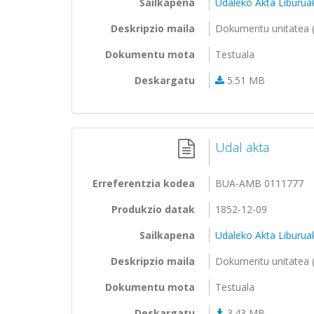
Sailkapena
Udaleko Akta Liburua
Deskripzio maila
Dokumentu unitatea (
Dokumentu mota
Testuala
Deskargatu
5.51 MB
Udal akta
Erreferentzia kodea
BUA-AMB 0111777
Produkzio datak
1852-12-09
Sailkapena
Udaleko Akta Liburua
Deskripzio maila
Dokumentu unitatea (
Dokumentu mota
Testuala
Deskargatu
3.43 MB