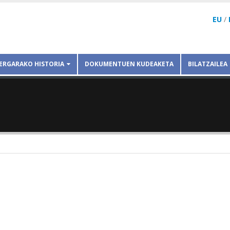
EU
/
ERGARAKO HISTORIA
DOKUMENTUEN KUDEAKETA
BILATZAILEA