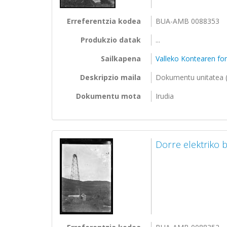
Erreferentzia kodea
BUA-AMB 0088353
Produkzio datak
...
Sailkapena
Valleko Kontearen f
Deskripzio maila
Dokumentu unitatea (
Dokumentu mota
Irudia
Dorre elektriko b