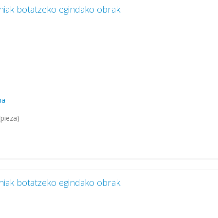
iniak botatzeko egindako obrak.
ma
pieza)
iniak botatzeko egindako obrak.