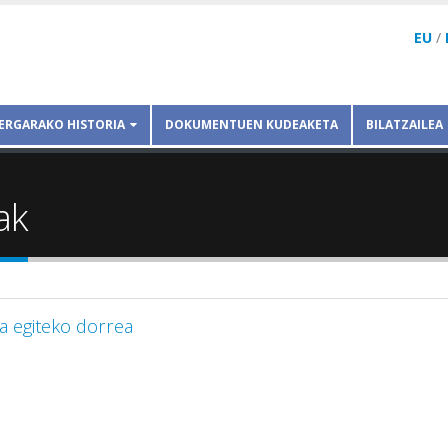
EU
/
ERGARAKO HISTORIA
DOKUMENTUEN KUDEAKETA
BILATZAILEA
ak
ta egiteko dorrea