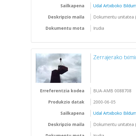
Sailkapena
Udal Artxiboko Bildu
Deskripzio maila
Dokumentu unitatea (
Dokumentu mota
Irudia
Zerrajerako txim
Erreferentzia kodea
BUA-AMB 0088708
Produkzio datak
2000-06-05
Sailkapena
Udal Artxiboko Bildu
Deskripzio maila
Dokumentu unitatea (
Dokumentu mota
Irudia