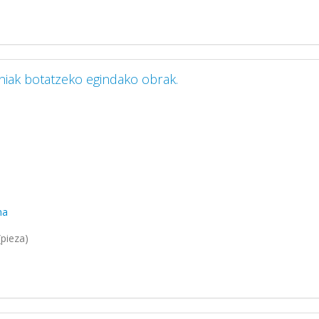
iniak botatzeko egindako obrak.
ma
pieza)