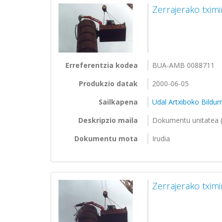
Zerrajerako txim
Erreferentzia kodea
BUA-AMB 0088711
Produkzio datak
2000-06-05
Sailkapena
Udal Artxiboko Bildu
Deskripzio maila
Dokumentu unitatea (
Dokumentu mota
Irudia
Zerrajerako txim