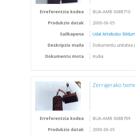
Erreferentzia kodea
BUA-AMB 0088710
Produkzio datak
2000-06-05
Sailkapena
Udal Artxiboko Bildu
Deskripzio maila
Dokumentu unitatea (
Dokumentu mota
Irudia
Zerrajerako txim
Erreferentzia kodea
BUA-AMB 0088709
Produkzio datak
2000-06-05