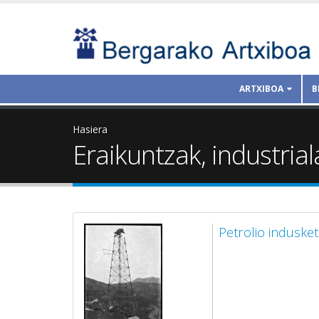
ARTXIBOA
B
Hasiera
Eraikuntzak, industrial
Petrolio induske