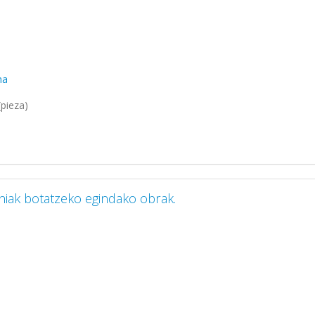
ma
pieza)
iniak botatzeko egindako obrak.