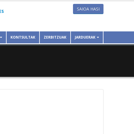
SAIOA HASI
ES
KONTSULTAK
ZERBITZUAK
JARDUERAK