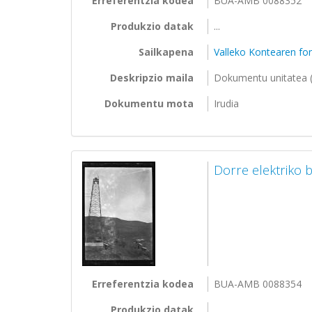
Erreferentzia kodea
BUA-AMB 0088352
Produkzio datak
...
Sailkapena
Valleko Kontearen f
Deskripzio maila
Dokumentu unitatea (
Dokumentu mota
Irudia
Dorre elektriko b
Erreferentzia kodea
BUA-AMB 0088354
Produkzio datak
...