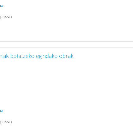
ma
pieza)
iniak botatzeko egindako obrak.
ma
pieza)