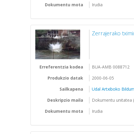
Dokumentu mota
Irudia
Zerrajerako txim
Erreferentzia kodea
BUA-AMB 0088712
Produkzio datak
2000-06-05
Sailkapena
Udal Artxiboko Bildu
Deskripzio maila
Dokumentu unitatea (
Dokumentu mota
Irudia