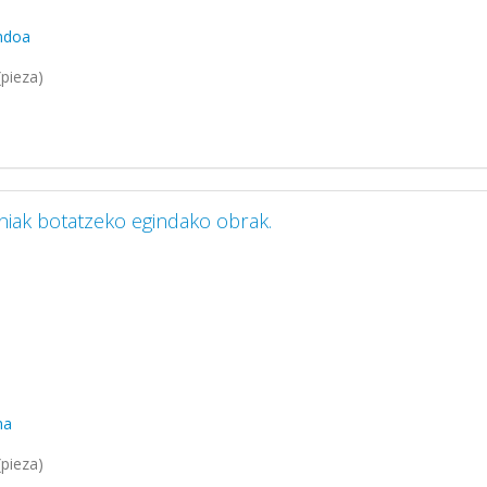
ondoa
pieza)
iniak botatzeko egindako obrak.
ma
pieza)