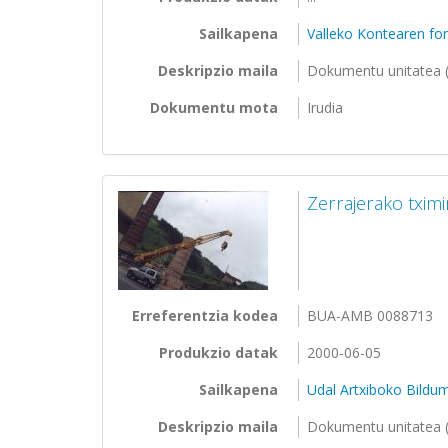
Sailkapena
Valleko Kontearen f
Deskripzio maila
Dokumentu unitatea (
Dokumentu mota
Irudia
Zerrajerako txim
Erreferentzia kodea
BUA-AMB 0088713
Produkzio datak
2000-06-05
Sailkapena
Udal Artxiboko Bildu
Deskripzio maila
Dokumentu unitatea (